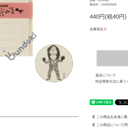
品番：KLH-DD
商品ID：144030930
440円(税40円)
在庫状況
0
返品について
特定商取引法に基づ
この商品を友達に教
この商品について問