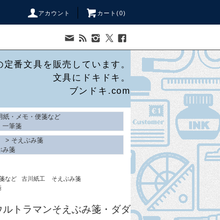
アカウント
カート(
0
)
の定番文具を販売しています。
文具にドキドキ。
ブンドキ.com
用紙・メモ・便箋など
・一筆箋
>
そえぶみ箋
ぶみ箋
箋など
古川紙工
そえぶみ箋
箋
ウルトラマンそえぶみ箋・ダダ