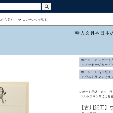
名から探す
コンテンツを見る
輸入文具や日本
ホーム
>
レポート
>
メッセージカード
ホーム
>
古川紙工
>
ウルトラマンそえ
レポート用紙・メモ・便
ウルトラマンそえぶみ
【古川紙工】