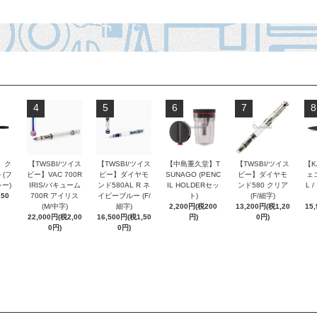
4
5
6
7
8
 ク
【TWSBI/ツイス
【TWSBI/ツイス
【中島重久堂】T
【TWSBI/ツイス
【K
 (フ
ビー】VAC 700R
ビー】ダイヤモ
SUNAGO (PENC
ビー】ダイヤモ
ェコ
ー)
IRIS/バキューム
ンド580AL R ネ
IL HOLDERセッ
ンド580 クリア
L 
250
700R アイリス
イビーブルー (F/
ト)
(F/細字)
(M/中字)
細字)
2,200円(税200
13,200円(税1,20
15
22,000円(税2,00
16,500円(税1,50
円)
0円)
0円)
0円)