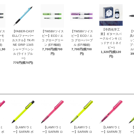
【寺西化学工
ツイス
【FABER-CAST
【TWSBI/ツイス
【TWSBI/ツイス
【
業】ギタースパ
ヤモ
ELL/ファーバー
ビー】ECO / エ
ビー】ECO / エ
具/
ークルインキ (ミ
イリ
カステル】TK-FI
コ グローグリー
コ グローパープ
ッ
ッドナイトネイ
細)
NE GRIP 1345
ン (EF/極細)
ル (EF/極細)
プ 
ビー)
,90
シャープペンシ
7,700円(税700
7,700円(税700
ル
1,320円(税120
ル (ライトブル
円)
円)
3
円)
ー)
770円(税70円)
ラミ
【LAMY/ラミ
【LAMY/ラミ
【LAMY/ラミ
【LAMY/ラミ
【
 ボ
ー】SAFARI ボ
ー】SAFARI ロ
ー】SAFARI ロ
ー】SAFARI 万
ー