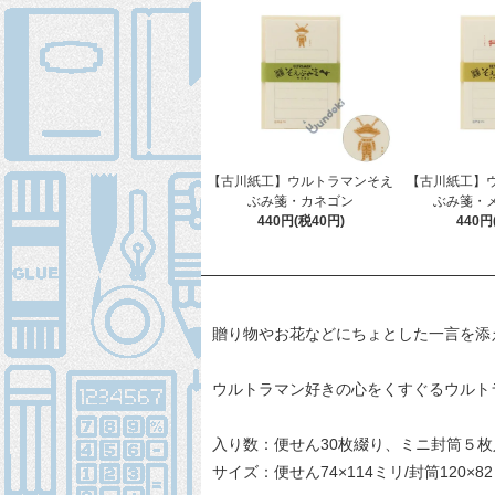
【古川紙工】ウルトラマンそえ
【古川紙工】
ぶみ箋・カネゴン
ぶみ箋・
440円(税40円)
440円
贈り物やお花などにちょとした一言を添
ウルトラマン好きの心をくすぐるウルト
入り数：便せん30枚綴り、ミニ封筒５枚
サイズ：便せん74×114ミリ/封筒120×8