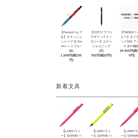
【Pentel/ぺんて
【CDT/クラフト
【TWSBI/
る】スマッシュ
デザインテクノ
ビー】ダイ
シャープ (0.5m
ロジー】エナー
ンド580 ア
m/レッドブルｰ
ジェルノック
ス (EF/極
軸)
(黒)
20,900円(税1
1,650円(税150
352円(税32円)
0円)
円)
新着文具
【LAMY/ラミ
【LAMY/ラミ
【LAMY/
ー】SAFARI ペ
ー】SAFARI ペ
ー】SAFARI