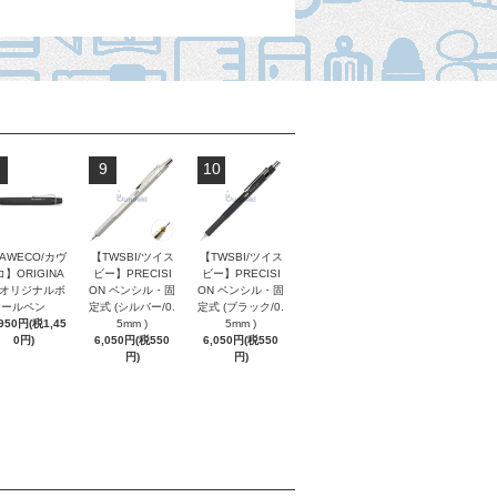
9
10
AWECO/カヴ
【TWSBI/ツイス
【TWSBI/ツイス
】ORIGINA
ビー】PRECISI
ビー】PRECISI
/ オリジナルボ
ON ペンシル・固
ON ペンシル・固
ールペン
定式 (シルバー/0.
定式 (ブラック/0.
,950円(税1,45
5mm )
5mm )
0円)
6,050円(税550
6,050円(税550
円)
円)