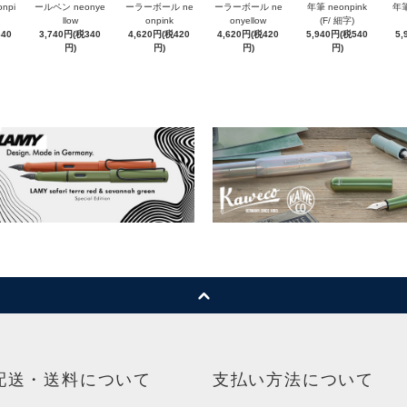
npi
ールペン neonye
ーラーボール ne
ーラーボール ne
年筆 neonpink
年筆
llow
onpink
onyellow
(F/ 細字)
340
3,740円(税340
4,620円(税420
4,620円(税420
5,940円(税540
5,
円)
円)
円)
円)
配送・送料について
支払い方法について