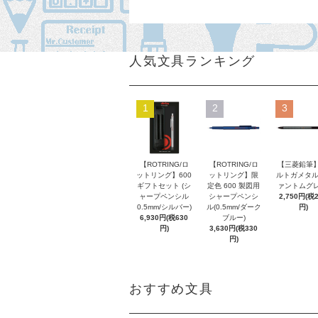
人気文具ランキング
1
2
3
【ROTRING/ロ
【ROTRING/ロ
【三菱鉛筆】
ットリング】600
ットリング】限
ルトガメタル
ギフトセット (シ
定色 600 製図用
ァントムグレ
ャープペンシル
シャープペンシ
2,750円(税
0.5mm/シルバー)
ル(0.5mm/ダーク
円)
6,930円(税630
ブルー)
円)
3,630円(税330
円)
おすすめ文具