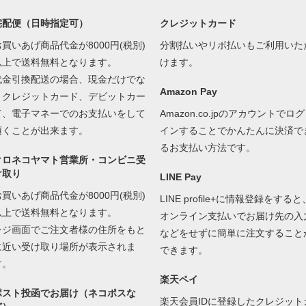
宅配便（日時指定可）
クレジットカード
お買いあげ商品代金が8000円(税別)
分割払いやリボ払いもご利用いた
以上で送料無料となります。
けます。
代金引換配送の場合、現金だけでな
Amazon Pay
くクレジットカード、デビットカー
ド、電子マネーでのお支払いをして
Amazon.co.jpのアカウントでログ
頂くことが出来ます。
インすることでかんたんに決済で
るお支払い方法です。
クロネコヤマト営業所・コンビニ受
け取り
LINE Pay
お買いあげ商品代金が8000円(税別)
LINE profile+に情報登録をすると
以上で送料無料となります。
オンライン支払いでお届け先の入
レジ画面でご注文者様の住所をもと
などをせずに簡単に注文すること
に近い受け取り場所が表示されま
できます。
す。
楽天ペイ
ポスト投函でお届け（ネコポスな
楽天会員IDに登録したクレジット