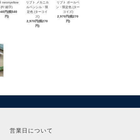
 neonyellow
リプト メカニカ
リプト ボールペ
(F/ 細字)
ルペンシル・限
ン・限定色 (ター
940円(税540
定色 (ターコイ
コイズ)
円)
ズ)
2,970円(税270
2,970円(税270
円)
円)
営業日について