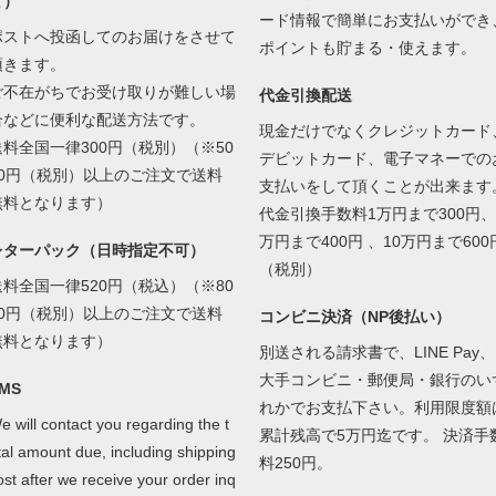
ど）
ード情報で簡単にお支払いができ
ポストへ投函してのお届けをさせて
ポイントも貯まる・使えます。
頂きます。
ご不在がちでお受け取りが難しい場
代金引換配送
合などに便利な配送方法です。
現金だけでなくクレジットカード
送料全国一律300円（税別）（※50
デビットカード、電子マネーでの
00円（税別）以上のご注文で送料
支払いをして頂くことが出来ます
無料となります）
代金引換手数料1万円まで300円、
万円まで400円 、10万円まで600
レターパック（日時指定不可）
（税別）
送料全国一律520円（税込）（※80
00円（税別）以上のご注文で送料
コンビニ決済（NP後払い）
無料となります）
別送される請求書で、LINE Pay、
大手コンビニ・郵便局・銀行のい
MS
れかでお支払下さい。利用限度額
e will contact you regarding the t
累計残高で5万円迄です。 決済手
tal amount due, including shipping
料250円。
ost after we receive your order inq