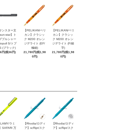
サンスター文
【PELIKAN/ペリ
【PELIKAN/ペリ
sun-star】ト
カン】クラシッ
カン】クラシッ
ププルシャー
ク M200 オレン
ク M200 オレン
topull S/トプ
ジデライト (EF/
ジデライト (F/細
S (ブラック)
極細)
字)
96円(税36円)
21,780円(税1,98
21,780円(税1,98
0円)
0円)
LAMY/ラミ
【Rhodia/ロディ
【Rhodia/ロディ
】SAFARI 万
ア】scRipt/スク
ア】scRipt/スク