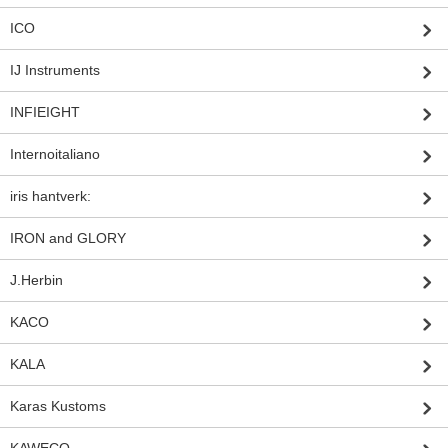
ICO
IJ Instruments
INFIEIGHT
Internoitaliano
iris hantverk:
IRON and GLORY
J.Herbin
KACO
KALA
Karas Kustoms
KAWECO