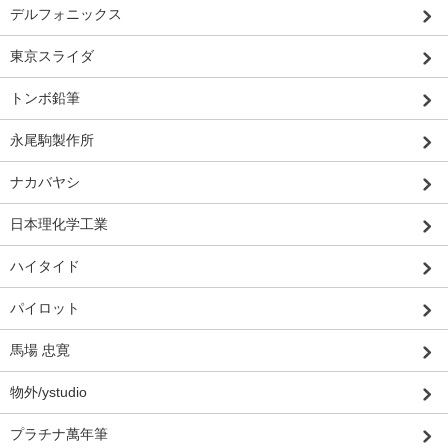
デルフォニックス
東京スライダ
トンボ鉛筆
永尾駒製作所
ナカバヤシ
日本理化学工業
ハイタイド
パイロット
馬場 忠寛
物外/ystudio
プラチナ萬年筆