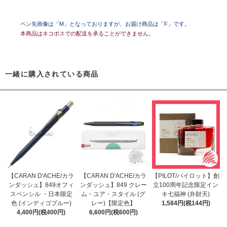
ペン先画像は「M」となっておりますが、お届け商品は「F」です。
本商品はネコポスでの配送を承ることができません。
一緒に購入されている商品
【CARAN D'ACHE/カラ
【CARAN D'ACHE/カラ
【PILOT/パイロット】創
ンダッシュ】849オフィ
ンダッシュ】849 クレー
立100周年記念限定イン
スペンシル ・日本限定
ム・ユア・スタイル (グ
キ七福神 (弁財天)
色 (インディゴブルー)
レー)【限定色】
1,584円(税144円)
4,400円(税400円)
6,600円(税600円)