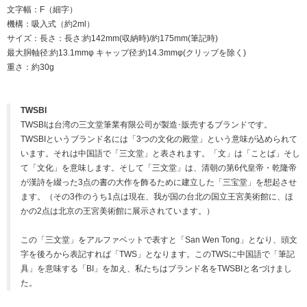
文字幅：F（細字）
機構：吸入式（約2ml）
サイズ：長さ：長さ:約142mm(収納時)/約175mm(筆記時)
最大胴軸径:約13.1mmφ キャップ径:約14.3mmφ(クリップを除く)
重さ：約30g
TWSBI
TWSBIは台湾の三文堂筆業有限公司が製造･販売するブランドです。
TWSBIというブランド名には「3つの文化の殿堂」という意味が込められて
います。それは中国語で「三文堂」と表されます。「文」は「ことば」そし
て「文化」を意味します。そして「三文堂」は、清朝の第6代皇帝・乾隆帝
が漢詩を綴った3点の書の大作を飾るために建立した「三宝堂」を想起させ
ます。（その3作のうち1点は現在、我が国の台北の国立王宮美術館に、ほ
かの2点は北京の王宮美術館に展示されています。）
この「三文堂」をアルファベットで表すと「San Wen Tong」となり、頭文
字を後ろから表記すれば「TWS」となります。このTWSに中国語で「筆記
具」を意味する「BI」を加え、私たちはブランド名をTWSBIと名づけまし
た。