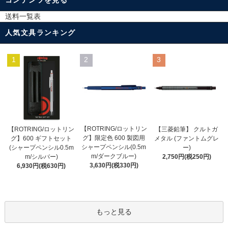
送料一覧表
人気文具ランキング
1
2
3
【ROTRING/ロットリン
【ROTRING/ロットリン
【三菱鉛筆】 クルトガ
グ】限定色 600 製図用
グ】600 ギフトセット
メタル (ファントムグレ
シャープペンシル(0.5m
(シャープペンシル0.5m
ー)
m/ダークブルー)
m/シルバー)
2,750円(税250円)
3,630円(税330円)
6,930円(税630円)
もっと見る