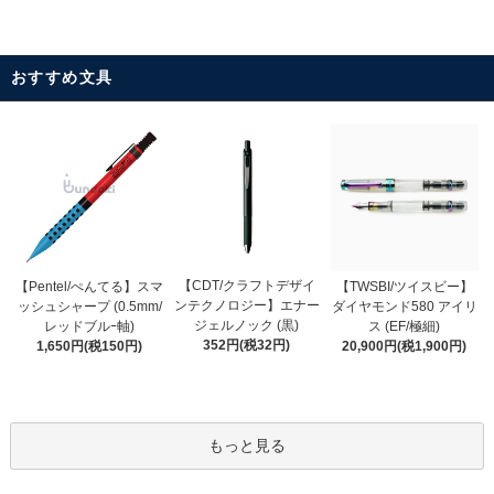
おすすめ文具
【CDT/クラフトデザイ
【Pentel/ぺんてる】スマ
【TWSBI/ツイスビー】
ンテクノロジー】エナー
ッシュシャープ (0.5mm/
ダイヤモンド580 アイリ
ジェルノック (黒)
レッドブルｰ軸)
ス (EF/極細)
352円(税32円)
1,650円(税150円)
20,900円(税1,900円)
もっと見る