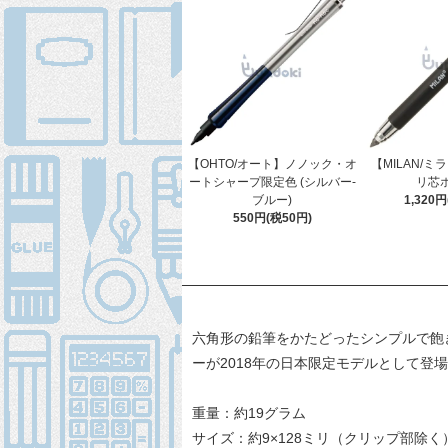
【OHTO/オート】ノノック・オ
【MILAN/ミラ
ートシャープ限定色 (シルバー-
リ芯
ブルー)
1,320
550円(税50円)
六角形の鉛筆をかたどったシンプルで飽
ーが2018年の日本限定モデルとして登
重量：約19グラム
サイズ：約9×128ミリ（クリップ部除く