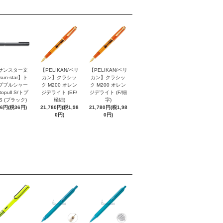
サンスター文
【PELIKAN/ペリ
【PELIKAN/ペリ
sun-star】ト
カン】クラシッ
カン】クラシッ
ププルシャー
ク M200 オレン
ク M200 オレン
topull S/トプ
ジデライト (EF/
ジデライト (F/細
S (ブラック)
極細)
字)
96円(税36円)
21,780円(税1,98
21,780円(税1,98
0円)
0円)