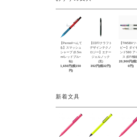
【Pentel/ぺんて
【CDT/クラフト
【TWSBI/
る】スマッシュ
デザインテクノ
ビー】ダイ
シャープ (0.5m
ロジー】エナー
ンド580 ア
m/レッドブルｰ
ジェルノック
ス (EF/極
軸)
(黒)
20,900円(税1
1,650円(税150
352円(税32円)
0円)
円)
新着文具