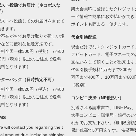
ポスト投函でお届け（ネコポスな
楽天会員IDに登録したクレジット
ど）
ード情報で簡単にお支払いができ
ポストへ投函してのお届けをさせて
ポイントも貯まる・使えます。
頂きます。
ご不在がちでお受け取りが難しい場
代金引換配送
合などに便利な配送方法です。
現金だけでなくクレジットカード
送料全国一律300円（税別）（※50
デビットカード、電子マネーでの
00円（税別）以上のご注文で送料
支払いをして頂くことが出来ます
無料となります）
代金引換手数料1万円まで300円、
万円まで400円 、10万円まで600
レターパック（日時指定不可）
（税別）
送料全国一律520円（税込）（※80
00円（税別）以上のご注文で送料
コンビニ決済（NP後払い）
無料となります）
別送される請求書で、LINE Pay、
大手コンビニ・郵便局・銀行のい
MS
れかでお支払下さい。利用限度額
e will contact you regarding the t
累計残高で5万円迄です。 決済手
tal amount due, including shipping