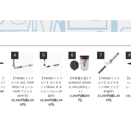
4
5
6
7
8
 ク
【TWSBI/ツイス
【TWSBI/ツイス
【中島重久堂】T
【TWSBI/ツイス
【K
 (フ
ビー】VAC 700R
ビー】ダイヤモ
SUNAGO (PENC
ビー】ダイヤモ
ェコ
ー)
IRIS/バキューム
ンド580AL R ネ
IL HOLDERセッ
ンド580 クリア
L 
250
700R アイリス
イビーブルー (F/
ト)
(F/細字)
(M/中字)
細字)
2,200円(税200
13,200円(税1,20
15
22,000円(税2,00
16,500円(税1,50
円)
0円)
0円)
0円)