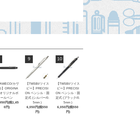
9
10
AWECO/カヴ
【TWSBI/ツイス
【TWSBI/ツイス
】ORIGINA
ビー】PRECISI
ビー】PRECISI
/ オリジナルボ
ON ペンシル・固
ON ペンシル・固
ールペン
定式 (シルバー/0.
定式 (ブラック/0.
,950円(税1,45
5mm )
5mm )
0円)
6,050円(税550
6,050円(税550
円)
円)