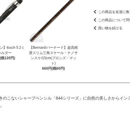
この商品を友達に教
この商品について問
買い物を続ける
ン】touch 5.2ミ
【Bernard/バーナード】超高精
ホルダー
度スリム三角スケール・ナノサ
円(税120円)
ンスケ/15cm(ブロンズ・マッ
ト)
660円(税60円)
きのこないシャープペンシル「844シリーズ」に自然の美しさからイン
場。
）