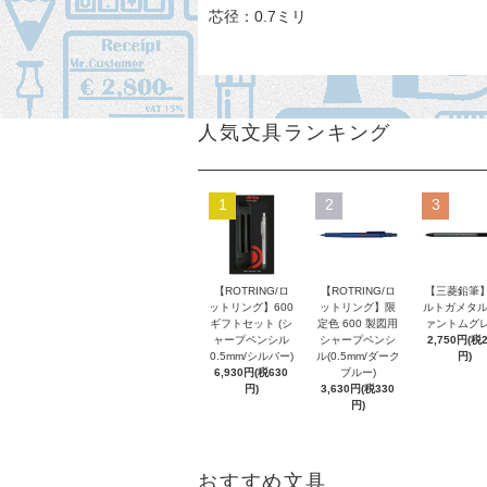
芯径：0.7ミリ
人気文具ランキング
1
2
3
【ROTRING/ロ
【ROTRING/ロ
【三菱鉛筆】
ットリング】600
ットリング】限
ルトガメタル
ギフトセット (シ
定色 600 製図用
ァントムグレ
ャープペンシル
シャープペンシ
2,750円(税
0.5mm/シルバー)
ル(0.5mm/ダーク
円)
6,930円(税630
ブルー)
円)
3,630円(税330
円)
おすすめ文具