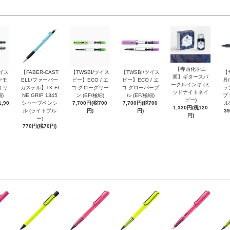
【寺西化学工
ツイス
【FABER-CAST
【TWSBI/ツイス
【TWSBI/ツイス
【
業】ギタースパ
ヤモ
ELL/ファーバー
ビー】ECO / エ
ビー】ECO / エ
具/
ークルインキ (ミ
イリ
カステル】TK-FI
コ グローグリー
コ グローパープ
ッ
ッドナイトネイ
細)
NE GRIP 1345
ン (EF/極細)
ル (EF/極細)
プ 
ビー)
,90
シャープペンシ
7,700円(税700
7,700円(税700
ル
1,320円(税120
ル (ライトブル
円)
円)
3
円)
ー)
770円(税70円)