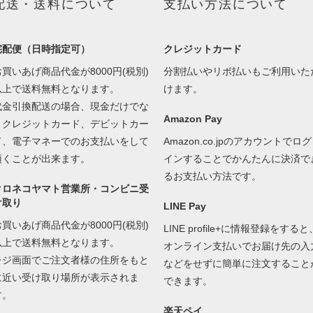
配送・送料について
支払い方法について
宅配便（日時指定可）
クレジットカード
お買いあげ商品代金が8000円(税別)
分割払いやリボ払いもご利用いた
以上で送料無料となります。
けます。
代金引換配送の場合、現金だけでな
Amazon Pay
くクレジットカード、デビットカー
ド、電子マネーでのお支払いをして
Amazon.co.jpのアカウントでログ
頂くことが出来ます。
インすることでかんたんに決済で
るお支払い方法です。
クロネコヤマト営業所・コンビニ受
け取り
LINE Pay
お買いあげ商品代金が8000円(税別)
LINE profile+に情報登録をすると
以上で送料無料となります。
オンライン支払いでお届け先の入
レジ画面でご注文者様の住所をもと
などをせずに簡単に注文すること
に近い受け取り場所が表示されま
できます。
す。
楽天ペイ