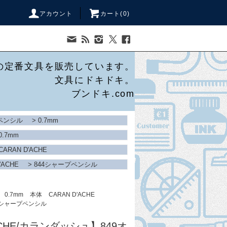
アカウント
カート(
0
)
の定番文具を販売しています。
文具にドキドキ。
ブンドキ.com
ペンシル
>
0.7mm
0.7mm
CARAN D'ACHE
'ACHE
>
844シャープペンシル
0.7mm
本体
CARAN D'ACHE
4シャープペンシル
ACHE/カランダッシュ】849オ