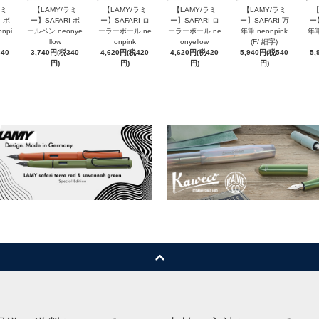
ラミ
【LAMY/ラミ
【LAMY/ラミ
【LAMY/ラミ
【LAMY/ラミ
【
 ボ
ー】SAFARI ボ
ー】SAFARI ロ
ー】SAFARI ロ
ー】SAFARI 万
ー
npi
ールペン neonye
ーラーボール ne
ーラーボール ne
年筆 neonpink
年筆
llow
onpink
onyellow
(F/ 細字)
340
3,740円(税340
4,620円(税420
4,620円(税420
5,940円(税540
5,
円)
円)
円)
円)