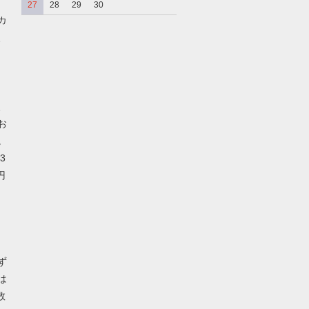
27
28
29
30
カ
、
、
お
。
3
円
ず
は
数