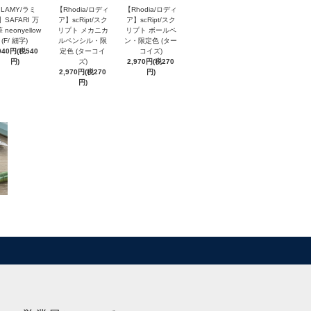
LAMY/ラミ
【Rhodia/ロディ
【Rhodia/ロディ
】SAFARI 万
ア】scRipt/スク
ア】scRipt/スク
 neonyellow
リプト メカニカ
リプト ボールペ
(F/ 細字)
ルペンシル・限
ン・限定色 (ター
940円(税540
定色 (ターコイ
コイズ)
円)
ズ)
2,970円(税270
2,970円(税270
円)
円)