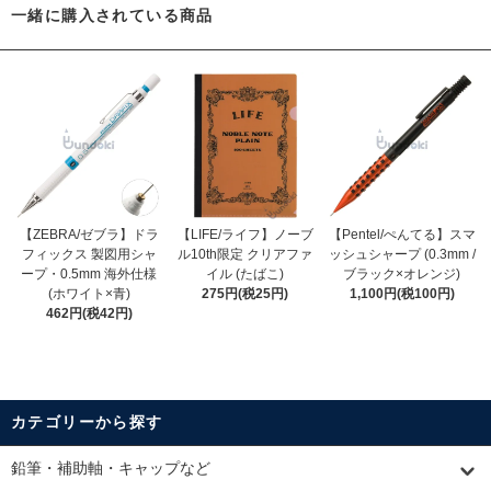
一緒に購入されている商品
【ZEBRA/ゼブラ】ドラ
【LIFE/ライフ】ノーブ
【Pentel/ぺんてる】スマ
フィックス 製図用シャ
ル10th限定 クリアファ
ッシュシャープ (0.3mm /
ープ・0.5mm 海外仕様
イル (たばこ)
ブラック×オレンジ)
(ホワイト×青)
275円(税25円)
1,100円(税100円)
462円(税42円)
カテゴリーから探す
鉛筆・補助軸・キャップなど