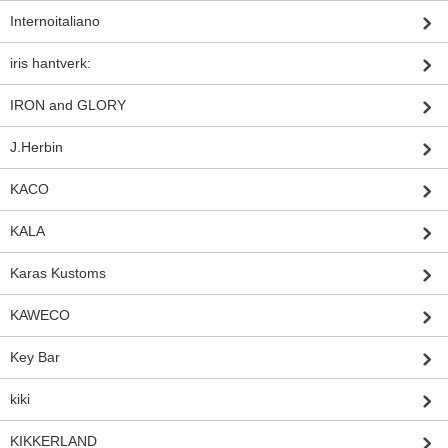
Internoitaliano
iris hantverk:
IRON and GLORY
J.Herbin
KACO
KALA
Karas Kustoms
KAWECO
Key Bar
kiki
KIKKERLAND