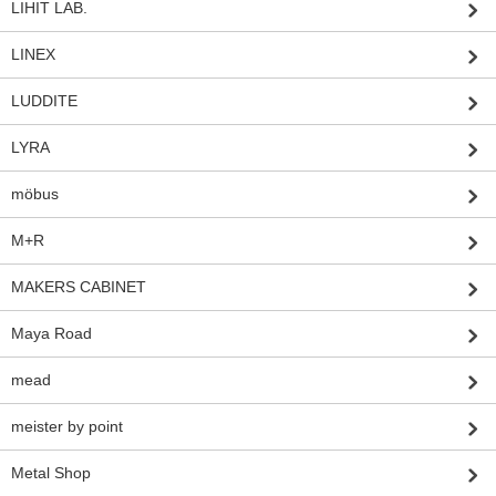
LIHIT LAB.
LINEX
LUDDITE
LYRA
möbus
M+R
MAKERS CABINET
Maya Road
mead
meister by point
Metal Shop