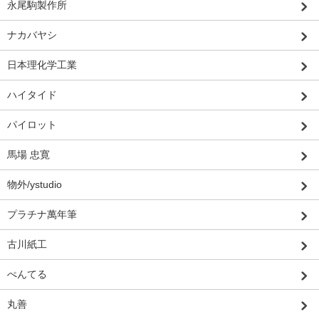
永尾駒製作所
ナカバヤシ
日本理化学工業
ハイタイド
パイロット
馬場 忠寛
物外/ystudio
プラチナ萬年筆
古川紙工
ぺんてる
丸善