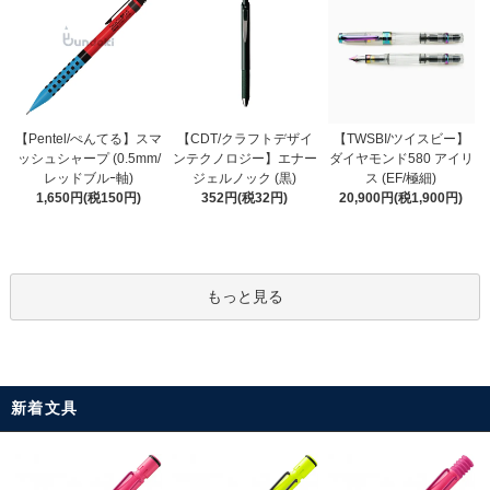
【CDT/クラフトデザイ
【Pentel/ぺんてる】スマ
【TWSBI/ツイスビー】
ンテクノロジー】エナー
ッシュシャープ (0.5mm/
ダイヤモンド580 アイリ
ジェルノック (黒)
レッドブルｰ軸)
ス (EF/極細)
352円(税32円)
1,650円(税150円)
20,900円(税1,900円)
もっと見る
新着文具