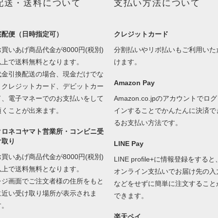
配送・送料について
支払い方法について
宅配便（日時指定可）
クレジットカード
お買いあげ商品代金が8000円(税別)
分割払いやリボ払いもご利用いた
以上で送料無料となります。
けます。
代金引換配送の場合、現金だけでな
Amazon Pay
くクレジットカード、デビットカー
ド、電子マネーでのお支払いをして
Amazon.co.jpのアカウントでログ
頂くことが出来ます。
インすることでかんたんに決済で
るお支払い方法です。
クロネコヤマト営業所・コンビニ受
け取り
LINE Pay
お買いあげ商品代金が8000円(税別)
LINE profile+に情報登録をすると
以上で送料無料となります。
オンライン支払いでお届け先の入
レジ画面でご注文者様の住所をもと
などをせずに簡単に注文すること
に近い受け取り場所が表示されま
できます。
す。
楽天ペイ