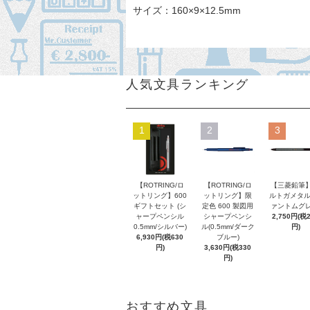
サイズ：160×9×12.5mm
人気文具ランキング
1
2
3
【ROTRING/ロ
【ROTRING/ロ
【三菱鉛筆】
ットリング】600
ットリング】限
ルトガメタル
ギフトセット (シ
定色 600 製図用
ァントムグレ
ャープペンシル
シャープペンシ
2,750円(税
0.5mm/シルバー)
ル(0.5mm/ダーク
円)
6,930円(税630
ブルー)
円)
3,630円(税330
円)
おすすめ文具