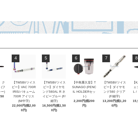
4
5
6
7
8
 ク
【TWSBI/ツイス
【TWSBI/ツイス
【中島重久堂】T
【TWSBI/ツイス
【K
 (フ
ビー】VAC 700R
ビー】ダイヤモ
SUNAGO (PENC
ビー】ダイヤモ
ェコ
ー)
IRIS/バキューム
ンド580AL R ネ
IL HOLDERセッ
ンド580 クリア
L 
250
700R アイリス
イビーブルー (F/
ト)
(F/細字)
(M/中字)
細字)
2,200円(税200
13,200円(税1,20
15
22,000円(税2,00
16,500円(税1,50
円)
0円)
0円)
0円)