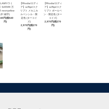
LAMY/ラミ
【Rhodia/ロディ
【Rhodia/ロディ
】SAFARI 万
ア】scRipt/スク
ア】scRipt/スク
 neonyellow
リプト メカニカ
リプト ボールペ
(F/ 細字)
ルペンシル・限
ン・限定色 (ター
940円(税540
定色 (ターコイ
コイズ)
円)
ズ)
2,970円(税270
2,970円(税270
円)
円)