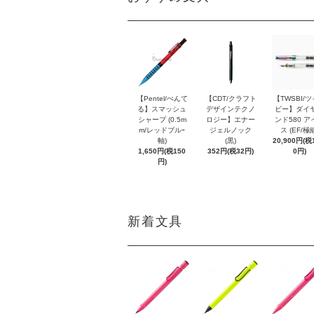
【Pentel/ぺんて
【CDT/クラフト
【TWSBI/
る】スマッシュ
デザインテクノ
ビー】ダイ
シャープ (0.5m
ロジー】エナー
ンド580 ア
m/レッドブルｰ
ジェルノック
ス (EF/極
軸)
(黒)
20,900円(税1
1,650円(税150
352円(税32円)
0円)
円)
新着文具