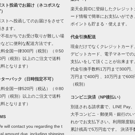
ポスト投函でお届け（ネコポスな
楽天会員IDに登録したクレジット
ど）
ード情報で簡単にお支払いができ
ポストへ投函してのお届けをさせて
ポイントも貯まる・使えます。
頂きます。
ご不在がちでお受け取りが難しい場
代金引換配送
合などに便利な配送方法です。
現金だけでなくクレジットカード
送料全国一律300円（税別）（※50
デビットカード、電子マネーでの
00円（税別）以上のご注文で送料
支払いをして頂くことが出来ます
無料となります）
代金引換手数料1万円まで300円、
万円まで400円 、10万円まで600
レターパック（日時指定不可）
（税別）
送料全国一律520円（税込）（※80
00円（税別）以上のご注文で送料
コンビニ決済（NP後払い）
無料となります）
別送される請求書で、LINE Pay、
大手コンビニ・郵便局・銀行のい
MS
れかでお支払下さい。利用限度額
e will contact you regarding the t
累計残高で5万円迄です。 決済手
tal amount due, including shipping