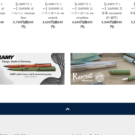
ラミ
【LAMY/ラミ
【LAMY/ラミ
【LAMY/ラミ
【LAMY/ラミ
【
 ボ
ー】SAFARI ボ
ー】SAFARI ロ
ー】SAFARI ロ
ー】SAFARI 万
ー
npi
ールペン neonye
ーラーボール ne
ーラーボール ne
年筆 neonpink
年筆
llow
onpink
onyellow
(F/ 細字)
340
3,740円(税340
4,620円(税420
4,620円(税420
5,940円(税540
5,
円)
円)
円)
円)