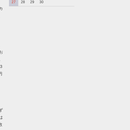
27
28
29
30
カ
、
、
お
。
3
円
ず
は
数