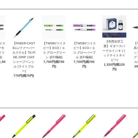
【寺西化学工
ツイス
【FABER-CAST
【TWSBI/ツイス
【TWSBI/ツイス
【
業】ギタースパ
ヤモ
ELL/ファーバー
ビー】ECO / エ
ビー】ECO / エ
具/
ークルインキ (ミ
イリ
カステル】TK-FI
コ グローグリー
コ グローパープ
ッ
ッドナイトネイ
細)
NE GRIP 1345
ン (EF/極細)
ル (EF/極細)
プ 
ビー)
,90
シャープペンシ
7,700円(税700
7,700円(税700
ル
1,320円(税120
ル (ライトブル
円)
円)
3
円)
ー)
770円(税70円)