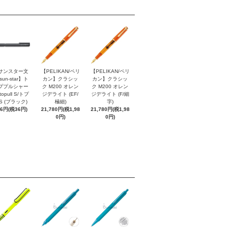
サンスター文
【PELIKAN/ペリ
【PELIKAN/ペリ
sun-star】ト
カン】クラシッ
カン】クラシッ
ププルシャー
ク M200 オレン
ク M200 オレン
topull S/トプ
ジデライト (EF/
ジデライト (F/細
S (ブラック)
極細)
字)
96円(税36円)
21,780円(税1,98
21,780円(税1,98
0円)
0円)