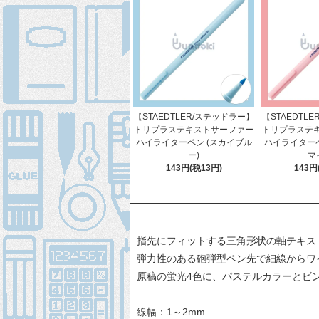
【STAEDTLER/ステッドラー】
【STAEDTL
トリプラステキストサーファー
トリプラステ
ハイライターペン (スカイブル
ハイライターペ
ー)
マ
143円(税13円)
143円
指先にフィットする三角形状の軸テキス
弾力性のある砲弾型ペン先で細線からワ
原稿の蛍光4色に、パステルカラーとビン
線幅：1～2mm