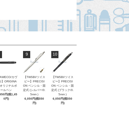
9
10
AWECO/カヴ
【TWSBI/ツイス
【TWSBI/ツイス
】ORIGINA
ビー】PRECISI
ビー】PRECISI
/ オリジナルボ
ON ペンシル・固
ON ペンシル・固
ールペン
定式 (シルバー/0.
定式 (ブラック/0.
,950円(税1,45
5mm )
5mm )
0円)
6,050円(税550
6,050円(税550
円)
円)