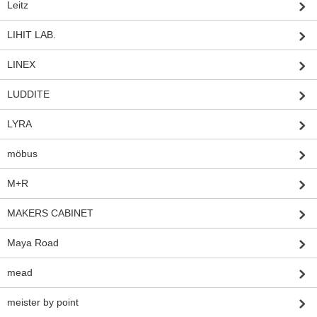
Leitz
LIHIT LAB.
LINEX
LUDDITE
LYRA
möbus
M+R
MAKERS CABINET
Maya Road
mead
meister by point