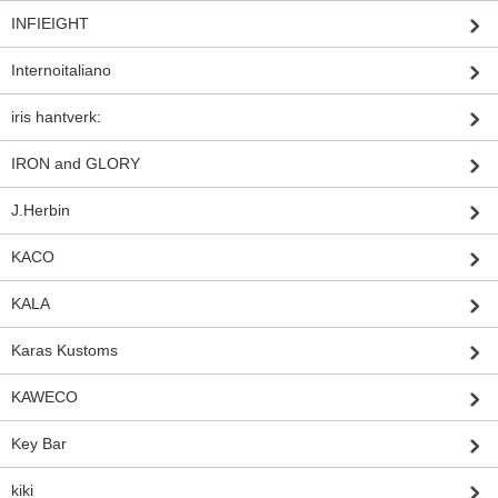
INFIEIGHT
Internoitaliano
iris hantverk:
IRON and GLORY
J.Herbin
KACO
KALA
Karas Kustoms
KAWECO
Key Bar
kiki