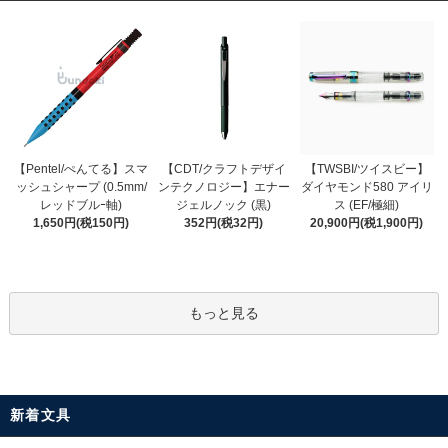
【CDT/クラフトデザイ
【Pentel/ぺんてる】スマ
【TWSBI/ツイスビー】
ンテクノロジー】エナー
ッシュシャープ (0.5mm/
ダイヤモンド580 アイリ
ジェルノック (黒)
レッドブルｰ軸)
ス (EF/極細)
352円(税32円)
1,650円(税150円)
20,900円(税1,900円)
もっと見る
新着文具