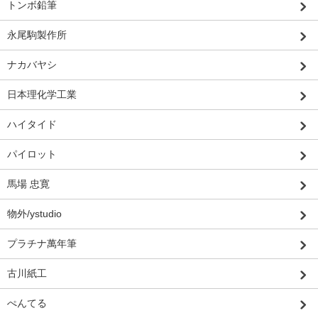
トンボ鉛筆
永尾駒製作所
ナカバヤシ
日本理化学工業
ハイタイド
パイロット
馬場 忠寛
物外/ystudio
プラチナ萬年筆
古川紙工
ぺんてる