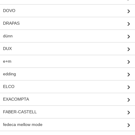
DOVO
DRAPAS
dünn
DUX
e+m
edding
ELCO
EXACOMPTA
FABER-CASTELL
fedeca mellow mode