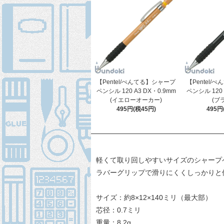
【Pentel/ぺんてる】シャープ
【Pentel/
ペンシル 120 A3 DX・0.9mm
ペンシル 120 
(イエローオーカー)
(ブ
495円(税45円)
495円
軽くて取り回しやすいサイズのシャープ
ラバーグリップで滑りにくくしっかりと
サイズ：約8×12×140ミリ（最大部）
芯径：0.7ミリ
重量：8.2g