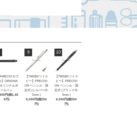
9
10
AWECO/カヴ
【TWSBI/ツイス
【TWSBI/ツイス
】ORIGINA
ビー】PRECISI
ビー】PRECISI
/ オリジナルボ
ON ペンシル・固
ON ペンシル・固
ールペン
定式 (シルバー/0.
定式 (ブラック/0.
,950円(税1,45
5mm )
5mm )
0円)
6,050円(税550
6,050円(税550
円)
円)