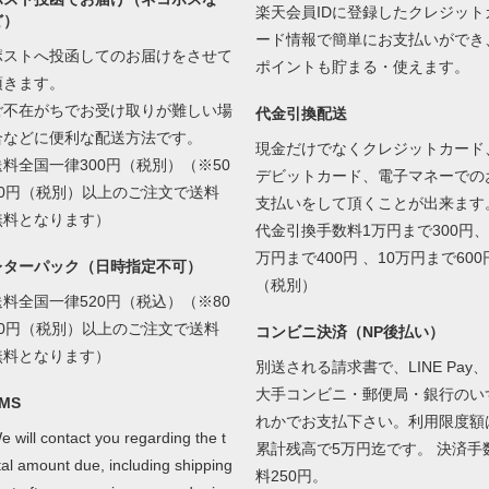
楽天会員IDに登録したクレジット
ど）
ード情報で簡単にお支払いができ
ポストへ投函してのお届けをさせて
ポイントも貯まる・使えます。
頂きます。
ご不在がちでお受け取りが難しい場
代金引換配送
合などに便利な配送方法です。
現金だけでなくクレジットカード
送料全国一律300円（税別）（※50
デビットカード、電子マネーでの
00円（税別）以上のご注文で送料
支払いをして頂くことが出来ます
無料となります）
代金引換手数料1万円まで300円、
万円まで400円 、10万円まで600
レターパック（日時指定不可）
（税別）
送料全国一律520円（税込）（※80
00円（税別）以上のご注文で送料
コンビニ決済（NP後払い）
無料となります）
別送される請求書で、LINE Pay、
大手コンビニ・郵便局・銀行のい
MS
れかでお支払下さい。利用限度額
e will contact you regarding the t
累計残高で5万円迄です。 決済手
tal amount due, including shipping
料250円。