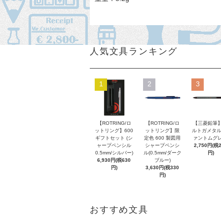
人気文具ランキング
1
2
3
【ROTRING/ロ
【ROTRING/ロ
【三菱鉛筆】
ットリング】600
ットリング】限
ルトガメタル
ギフトセット (シ
定色 600 製図用
ァントムグレ
ャープペンシル
シャープペンシ
2,750円(税
0.5mm/シルバー)
ル(0.5mm/ダーク
円)
6,930円(税630
ブルー)
円)
3,630円(税330
円)
おすすめ文具