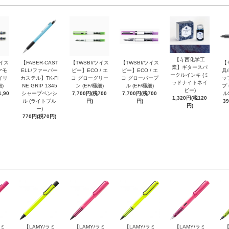
【寺西化学工
ツイス
【FABER-CAST
【TWSBI/ツイス
【TWSBI/ツイス
【
業】ギタースパ
ヤモ
ELL/ファーバー
ビー】ECO / エ
ビー】ECO / エ
具/
ークルインキ (ミ
イリ
カステル】TK-FI
コ グローグリー
コ グローパープ
ッ
ッドナイトネイ
細)
NE GRIP 1345
ン (EF/極細)
ル (EF/極細)
プ 
ビー)
,90
シャープペンシ
7,700円(税700
7,700円(税700
ル
1,320円(税120
ル (ライトブル
円)
円)
3
円)
ー)
770円(税70円)
ラミ
【LAMY/ラミ
【LAMY/ラミ
【LAMY/ラミ
【LAMY/ラミ
【