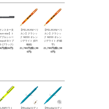
サンスター文
【PELIKAN/ペリ
【PELIKAN/ペリ
sun-star】ト
カン】クラシッ
カン】クラシッ
ププルシャー
ク M200 オレン
ク M200 オレン
topull S/トプ
ジデライト (EF/
ジデライト (F/細
S (ブラック)
極細)
字)
96円(税36円)
21,780円(税1,98
21,780円(税1,98
0円)
0円)
LAMY/ラミ
【Rhodia/ロディ
【Rhodia/ロディ