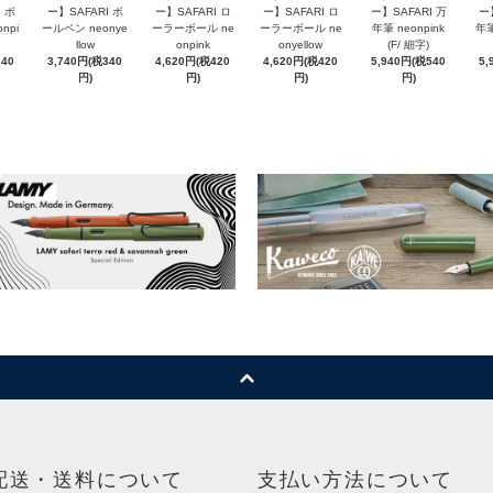
 ボ
ー】SAFARI ボ
ー】SAFARI ロ
ー】SAFARI ロ
ー】SAFARI 万
ー
npi
ールペン neonye
ーラーボール ne
ーラーボール ne
年筆 neonpink
年筆
llow
onpink
onyellow
(F/ 細字)
340
3,740円(税340
4,620円(税420
4,620円(税420
5,940円(税540
5,
円)
円)
円)
円)
配送・送料について
支払い方法について