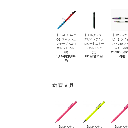
【Pentel/ぺんて
【CDT/クラフト
【TWSBI/
る】スマッシュ
デザインテクノ
ビー】ダイ
シャープ (0.5m
ロジー】エナー
ンド580 ア
m/レッドブルｰ
ジェルノック
ス (EF/極
軸)
(黒)
20,900円(税1
1,650円(税150
352円(税32円)
0円)
円)
新着文具
【LAMY/ラミ
【LAMY/ラミ
【LAMY/