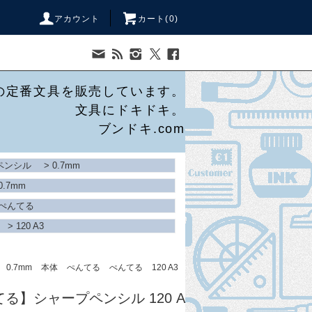
アカウント
カート(
0
)
の定番文具を販売しています。
文具にドキドキ。
ブンドキ.com
ペンシル
>
0.7mm
0.7mm
ぺんてる
>
120 A3
0.7mm
本体
ぺんてる
ぺんてる
120 A3
んてる】シャープペンシル 120 A