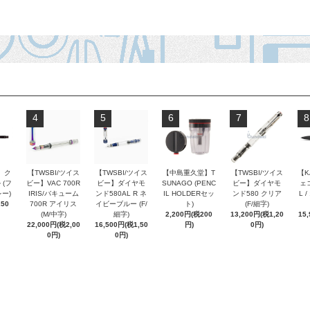
4
5
6
7
8
 ク
【TWSBI/ツイス
【TWSBI/ツイス
【中島重久堂】T
【TWSBI/ツイス
【K
 (フ
ビー】VAC 700R
ビー】ダイヤモ
SUNAGO (PENC
ビー】ダイヤモ
ェコ
ー)
IRIS/バキューム
ンド580AL R ネ
IL HOLDERセッ
ンド580 クリア
L 
250
700R アイリス
イビーブルー (F/
ト)
(F/細字)
(M/中字)
細字)
2,200円(税200
13,200円(税1,20
15
22,000円(税2,00
16,500円(税1,50
円)
0円)
0円)
0円)