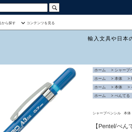
名から探す
コンテンツを見る
輸入文具や日本
ホーム
>
シャープ
ホーム
>
本体
>
ホーム
>
本体
>
ホーム
>
ぺんてる
シャープペンシル
本体
【Pentel/ぺ