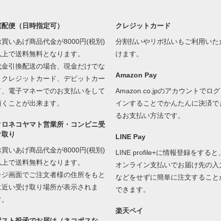
宅配便（日時指定可）
クレジットカード
お買いあげ商品代金が8000円(税別)
分割払いやリボ払いもご利用いた
以上で送料無料となります。
けます。
代金引換配送の場合、現金だけでな
Amazon Pay
くクレジットカード、デビットカー
ド、電子マネーでのお支払いをして
Amazon.co.jpのアカウントでログ
頂くことが出来ます。
インすることでかんたんに決済で
るお支払い方法です。
クロネコヤマト営業所・コンビニ受
け取り
LINE Pay
お買いあげ商品代金が8000円(税別)
LINE profile+に情報登録をすると
以上で送料無料となります。
オンライン支払いでお届け先の入
レジ画面でご注文者様の住所をもと
などをせずに簡単に注文すること
に近い受け取り場所が表示されま
できます。
す。
楽天ペイ
ポスト投函でお届け（ネコポスな