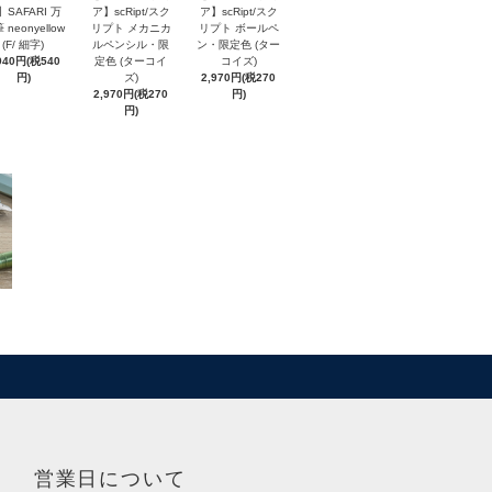
】SAFARI 万
ア】scRipt/スク
ア】scRipt/スク
 neonyellow
リプト メカニカ
リプト ボールペ
(F/ 細字)
ルペンシル・限
ン・限定色 (ター
940円(税540
定色 (ターコイ
コイズ)
円)
ズ)
2,970円(税270
2,970円(税270
円)
円)
営業日について