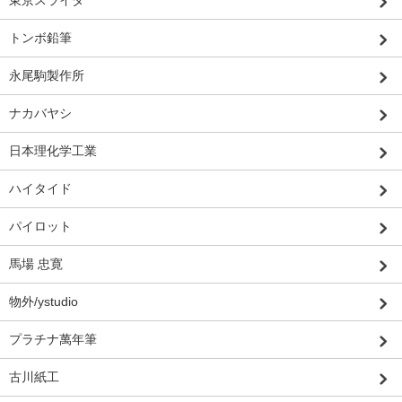
東京スライダ
トンボ鉛筆
永尾駒製作所
ナカバヤシ
日本理化学工業
ハイタイド
パイロット
馬場 忠寛
物外/ystudio
プラチナ萬年筆
古川紙工