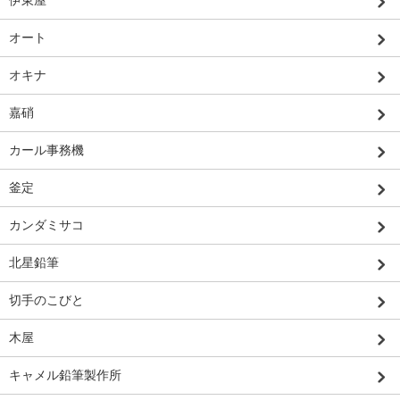
伊東屋
オート
オキナ
嘉硝
カール事務機
釜定
カンダミサコ
北星鉛筆
切手のこびと
木屋
キャメル鉛筆製作所