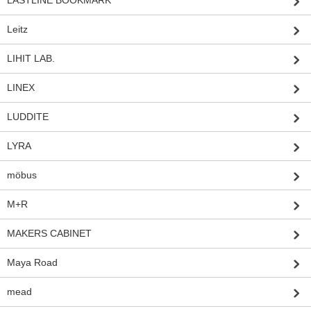
LASTLINE BOOKMARK
Leitz
LIHIT LAB.
LINEX
LUDDITE
LYRA
möbus
M+R
MAKERS CABINET
Maya Road
mead