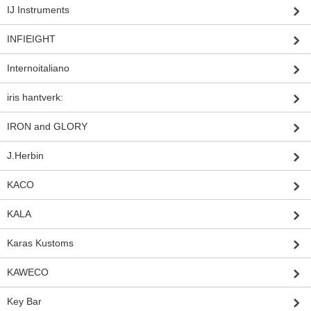
IJ Instruments
INFIEIGHT
Internoitaliano
iris hantverk:
IRON and GLORY
J.Herbin
KACO
KALA
Karas Kustoms
KAWECO
Key Bar