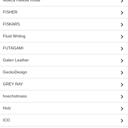
fedeca mellow mode
FISHER
FISKARS
Fluid Writing
FUTAGAMI
Galen Leather
GeckoDesign
GREY RAY
hoechstmass
Holz
ICO