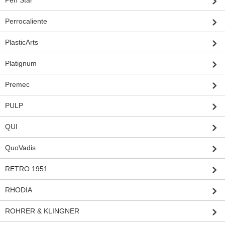
Pen Star
Perrocaliente
PlasticArts
Platignum
Premec
PULP
QUI
QuoVadis
RETRO 1951
RHODIA
ROHRER & KLINGNER