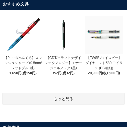
おすすめ文具
【CDT/クラフトデザイ
【Pentel/ぺんてる】スマ
【TWSBI/ツイスビー】
ンテクノロジー】エナー
ッシュシャープ (0.5mm/
ダイヤモンド580 アイリ
ジェルノック (黒)
レッドブルｰ軸)
ス (EF/極細)
352円(税32円)
1,650円(税150円)
20,900円(税1,900円)
もっと見る