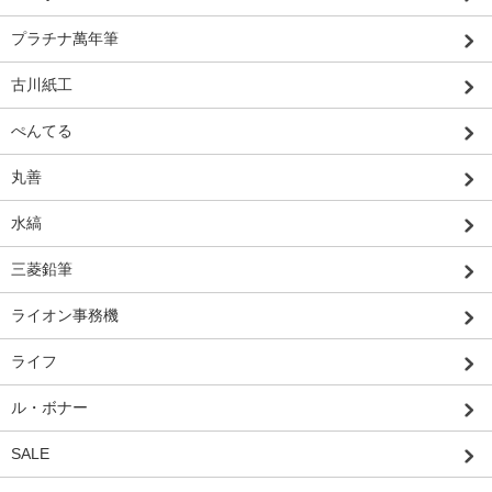
プラチナ萬年筆
古川紙工
ぺんてる
丸善
水縞
三菱鉛筆
ライオン事務機
ライフ
ル・ボナー
SALE