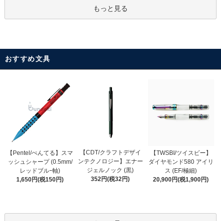
もっと見る
おすすめ文具
【CDT/クラフトデザイ
【Pentel/ぺんてる】スマ
【TWSBI/ツイスビー】
ンテクノロジー】エナー
ッシュシャープ (0.5mm/
ダイヤモンド580 アイリ
ジェルノック (黒)
レッドブルｰ軸)
ス (EF/極細)
352円(税32円)
1,650円(税150円)
20,900円(税1,900円)