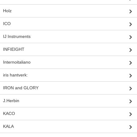
Holz
ICO
IJ Instruments
INFIEIGHT
Internoitaliano
iris hantverk:
IRON and GLORY
J.Herbin
KACO
KALA