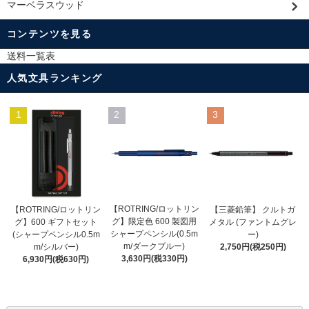
マーベラスウッド
コンテンツを見る
送料一覧表
人気文具ランキング
1
2
3
【ROTRING/ロットリン
【ROTRING/ロットリン
【三菱鉛筆】 クルトガ
グ】限定色 600 製図用
グ】600 ギフトセット
メタル (ファントムグレ
シャープペンシル(0.5m
(シャープペンシル0.5m
ー)
m/ダークブルー)
m/シルバー)
2,750円(税250円)
3,630円(税330円)
6,930円(税630円)