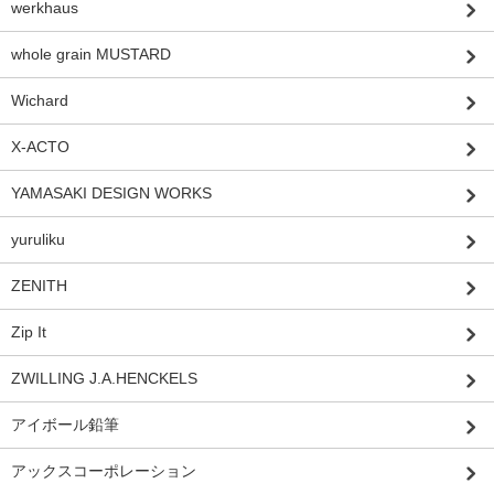
werkhaus
whole grain MUSTARD
Wichard
X-ACTO
YAMASAKI DESIGN WORKS
yuruliku
ZENITH
Zip It
ZWILLING J.A.HENCKELS
アイボール鉛筆
アックスコーポレーション