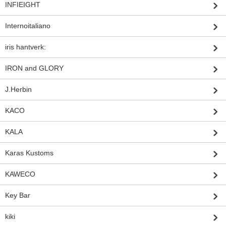
INFIEIGHT
Internoitaliano
iris hantverk:
IRON and GLORY
J.Herbin
KACO
KALA
Karas Kustoms
KAWECO
Key Bar
kiki