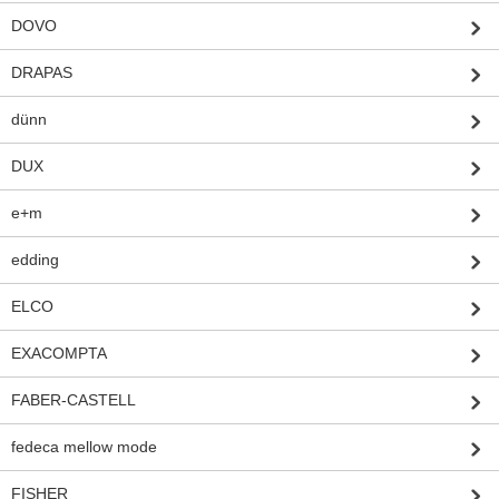
DOVO
DRAPAS
dünn
DUX
e+m
edding
ELCO
EXACOMPTA
FABER-CASTELL
fedeca mellow mode
FISHER