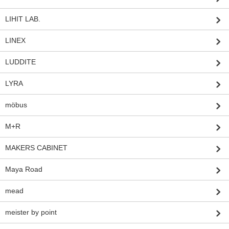
LIHIT LAB.
LINEX
LUDDITE
LYRA
möbus
M+R
MAKERS CABINET
Maya Road
mead
meister by point