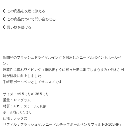
この商品を友達に教える
この商品について問い合わせる
買い物を続ける
新開発のフラッシュドライゲルインクを採用したニードルポイントボールペ
ン。
速乾性に優れワイピング（筆記後すぐに擦った際に出てしまう滲みや汚れ）性
能が格段に向上しました。
手帳用ボールペンとしてオススメです。
サイズ：φ9.5ミリ×138.5ミリ
重量：13.3グラム
材質：ABS、スチール､真鍮
ボール径：0.5ミリ
仕様：ノック式
リフィル：
フラッシュゲル ニードルチップボールペンリフィル PG-105NP」