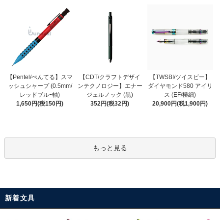
【CDT/クラフトデザイ
【Pentel/ぺんてる】スマ
【TWSBI/ツイスビー】
ンテクノロジー】エナー
ッシュシャープ (0.5mm/
ダイヤモンド580 アイリ
ジェルノック (黒)
レッドブルｰ軸)
ス (EF/極細)
352円(税32円)
1,650円(税150円)
20,900円(税1,900円)
もっと見る
新着文具