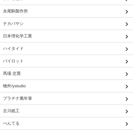
永尾駒製作所
ナカバヤシ
日本理化学工業
ハイタイド
パイロット
馬場 忠寛
物外/ystudio
プラチナ萬年筆
古川紙工
ぺんてる