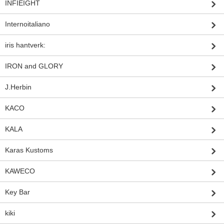
INFIEIGHT
Internoitaliano
iris hantverk:
IRON and GLORY
J.Herbin
KACO
KALA
Karas Kustoms
KAWECO
Key Bar
kiki