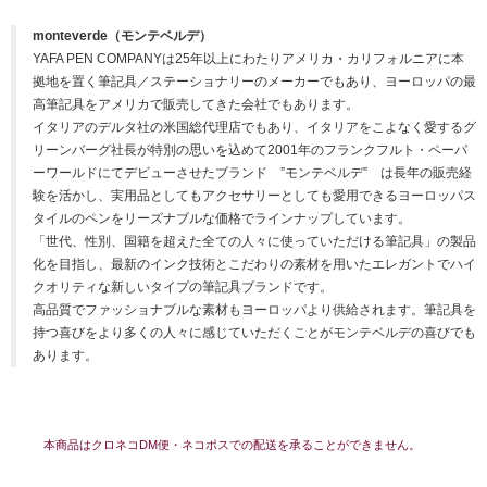
monteverde（モンテベルデ）
YAFA PEN COMPANYは25年以上にわたりアメリカ・カリフォルニアに本
拠地を置く筆記具／ステーショナリーのメーカーでもあり、ヨーロッパの最
高筆記具をアメリカで販売してきた会社でもあります。
イタリアのデルタ社の米国総代理店でもあり、イタリアをこよなく愛するグ
リーンバーグ社長が特別の思いを込めて2001年のフランクフルト・ペーパ
ーワールドにてデビューさせたブランド ”モンテベルデ” は長年の販売経
験を活かし、実用品としてもアクセサリーとしても愛用できるヨーロッパス
タイルのペンをリーズナブルな価格でラインナップしています。
「世代、性別、国籍を超えた全ての人々に使っていただける筆記具」の製品
化を目指し、最新のインク技術とこだわりの素材を用いたエレガントでハイ
クオリティな新しいタイプの筆記具ブランドです。
高品質でファッショナブルな素材もヨーロッパより供給されます。筆記具を
持つ喜びをより多くの人々に感じていただくことがモンテベルデの喜びでも
あります。
本商品はクロネコDM便・ネコポスでの配送を承ることができません。