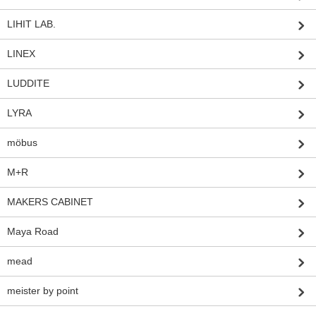
LIHIT LAB.
LINEX
LUDDITE
LYRA
möbus
M+R
MAKERS CABINET
Maya Road
mead
meister by point