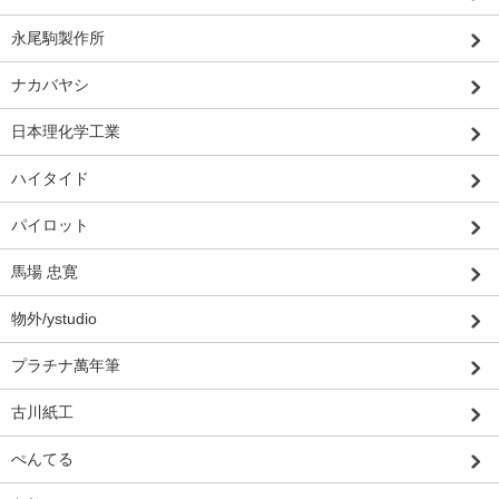
永尾駒製作所
ナカバヤシ
日本理化学工業
ハイタイド
パイロット
馬場 忠寛
物外/ystudio
プラチナ萬年筆
古川紙工
ぺんてる