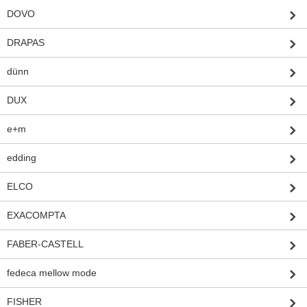
DOVO
DRAPAS
dünn
DUX
e+m
edding
ELCO
EXACOMPTA
FABER-CASTELL
fedeca mellow mode
FISHER