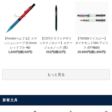
【CDT/クラフトデザイ
【Pentel/ぺんてる】スマ
【TWSBI/ツイスビー】
ンテクノロジー】エナー
ッシュシャープ (0.5mm/
ダイヤモンド580 アイリ
ジェルノック (黒)
レッドブルｰ軸)
ス (EF/極細)
352円(税32円)
1,650円(税150円)
20,900円(税1,900円)
もっと見る
新着文具