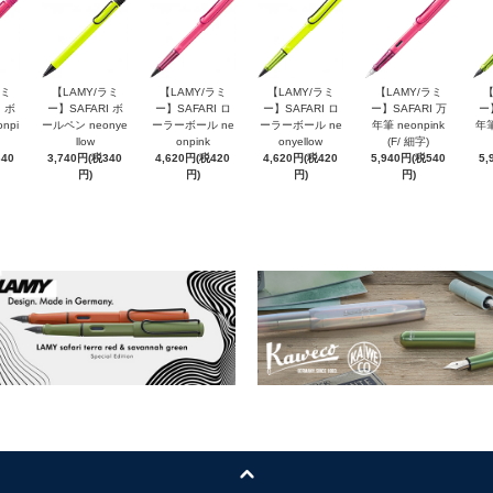
ラミ
【LAMY/ラミ
【LAMY/ラミ
【LAMY/ラミ
【LAMY/ラミ
【
 ボ
ー】SAFARI ボ
ー】SAFARI ロ
ー】SAFARI ロ
ー】SAFARI 万
ー
npi
ールペン neonye
ーラーボール ne
ーラーボール ne
年筆 neonpink
年筆
llow
onpink
onyellow
(F/ 細字)
340
3,740円(税340
4,620円(税420
4,620円(税420
5,940円(税540
5,
円)
円)
円)
円)