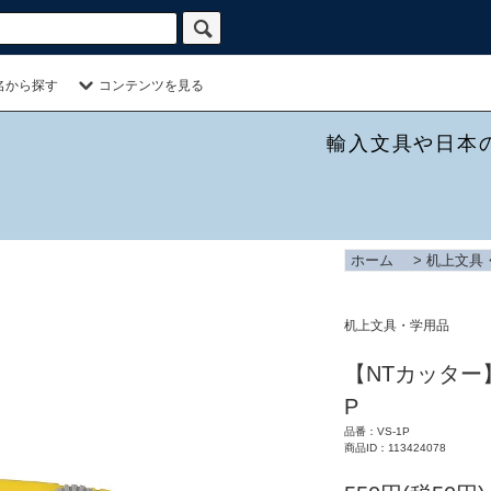
名から探す
コンテンツを見る
輸入文具や日本
ホーム
>
机上文具
机上文具・学用品
【NTカッター
P
品番：VS-1P
商品ID：113424078