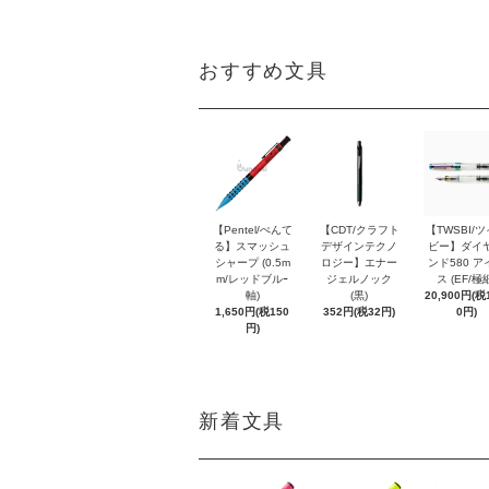
おすすめ文具
【Pentel/ぺんて
【CDT/クラフト
【TWSBI/
る】スマッシュ
デザインテクノ
ビー】ダイ
シャープ (0.5m
ロジー】エナー
ンド580 ア
m/レッドブルｰ
ジェルノック
ス (EF/極
軸)
(黒)
20,900円(税1
1,650円(税150
352円(税32円)
0円)
円)
新着文具