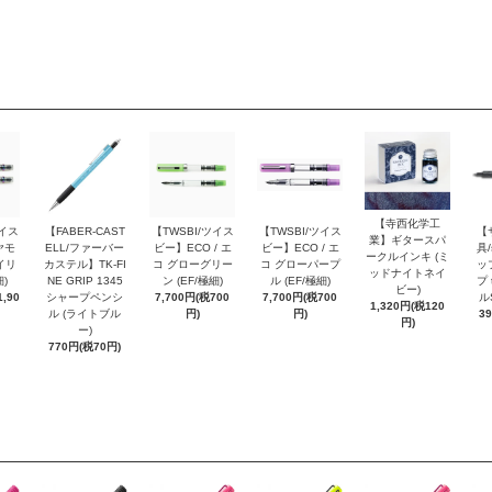
【寺西化学工
ツイス
【FABER-CAST
【TWSBI/ツイス
【TWSBI/ツイス
【
業】ギタースパ
ヤモ
ELL/ファーバー
ビー】ECO / エ
ビー】ECO / エ
具/
ークルインキ (ミ
イリ
カステル】TK-FI
コ グローグリー
コ グローパープ
ッ
ッドナイトネイ
細)
NE GRIP 1345
ン (EF/極細)
ル (EF/極細)
プ 
ビー)
,90
シャープペンシ
7,700円(税700
7,700円(税700
ル
1,320円(税120
ル (ライトブル
円)
円)
3
円)
ー)
770円(税70円)