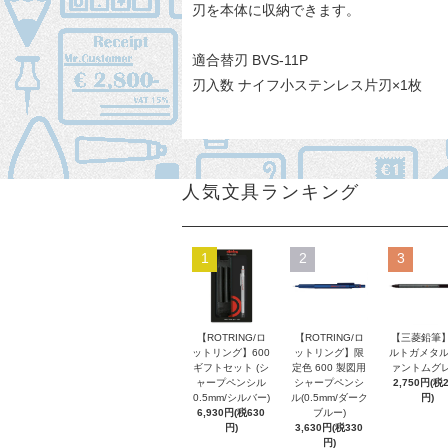
刃を本体に収納できます。
適合替刃 BVS-11P
刃入数 ナイフ小ステンレス片刃×1枚
人気文具ランキング
1
2
3
【ROTRING/ロ
【ROTRING/ロ
【三菱鉛筆】
ットリング】600
ットリング】限
ルトガメタル
ギフトセット (シ
定色 600 製図用
ァントムグレ
ャープペンシル
シャープペンシ
2,750円(税
0.5mm/シルバー)
ル(0.5mm/ダーク
円)
6,930円(税630
ブルー)
円)
3,630円(税330
円)