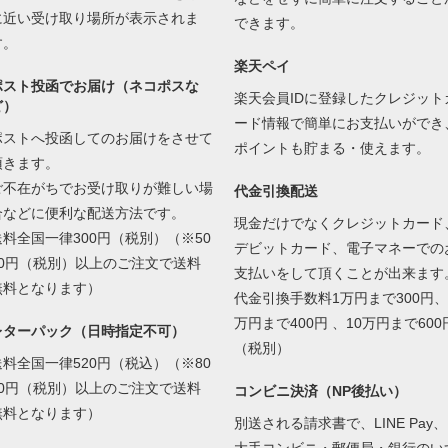
に近い受け取り場所が表示されま
できます。
す。
楽天ペイ
ポスト投函でお届け（ネコポスな
楽天会員IDに登録したクレジット
ど）
ード情報で簡単にお支払いができ
ポストへ投函してのお届けをさせて
ポイントも貯まる・使えます。
頂きます。
ご不在がちでお受け取りが難しい場
代金引換配送
合などに便利な配送方法です。
現金だけでなくクレジットカード
送料全国一律300円（税別）（※50
デビットカード、電子マネーでの
00円（税別）以上のご注文で送料
支払いをして頂くことが出来ます
無料となります）
代金引換手数料1万円まで300円、
万円まで400円 、10万円まで600
レターパック（日時指定不可）
（税別）
送料全国一律520円（税込）（※80
00円（税別）以上のご注文で送料
コンビニ決済（NP後払い）
無料となります）
別送される請求書で、LINE Pay、