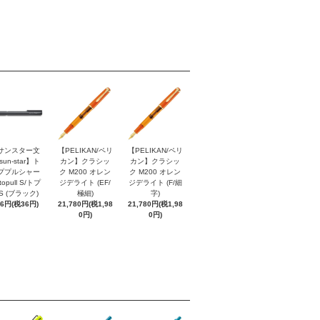
サンスター文
【PELIKAN/ペリ
【PELIKAN/ペリ
sun-star】ト
カン】クラシッ
カン】クラシッ
ププルシャー
ク M200 オレン
ク M200 オレン
topull S/トプ
ジデライト (EF/
ジデライト (F/細
S (ブラック)
極細)
字)
96円(税36円)
21,780円(税1,98
21,780円(税1,98
0円)
0円)