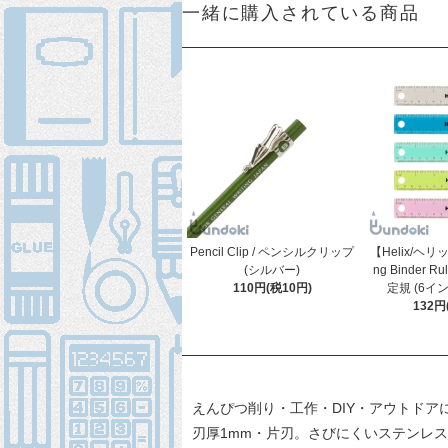
一緒に購入されている商品
Pencil Clip / ペンシルクリップ
【Helix/ヘリッ
(シルバー)
ng Binder 
110円(税10円)
定規 (6イン
132円
えんぴつ削り・工作・DIY・アウトドア
刃厚1mm・片刃。さびにくいステンレ