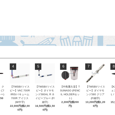
4
5
6
7
8
 ク
【TWSBI/ツイス
【TWSBI/ツイス
【中島重久堂】T
【TWSBI/ツイス
【K
 (フ
ビー】VAC 700R
ビー】ダイヤモ
SUNAGO (PENC
ビー】ダイヤモ
ェコ
ー)
IRIS/バキューム
ンド580AL R ネ
IL HOLDERセッ
ンド580 クリア
L 
250
700R アイリス
イビーブルー (F/
ト)
(F/細字)
(M/中字)
細字)
2,200円(税200
13,200円(税1,20
15
22,000円(税2,00
16,500円(税1,50
円)
0円)
0円)
0円)