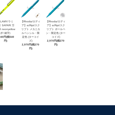
LAMY/ラミ
【Rhodia/ロディ
【Rhodia/ロディ
】SAFARI 万
ア】scRipt/スク
ア】scRipt/スク
 neonyellow
リプト メカニカ
リプト ボールペ
(F/ 細字)
ルペンシル・限
ン・限定色 (ター
940円(税540
定色 (ターコイ
コイズ)
円)
ズ)
2,970円(税270
2,970円(税270
円)
円)