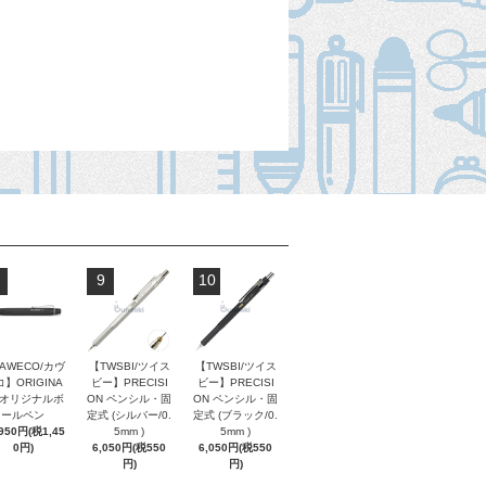
9
10
AWECO/カヴ
【TWSBI/ツイス
【TWSBI/ツイス
】ORIGINA
ビー】PRECISI
ビー】PRECISI
/ オリジナルボ
ON ペンシル・固
ON ペンシル・固
ールペン
定式 (シルバー/0.
定式 (ブラック/0.
,950円(税1,45
5mm )
5mm )
0円)
6,050円(税550
6,050円(税550
円)
円)