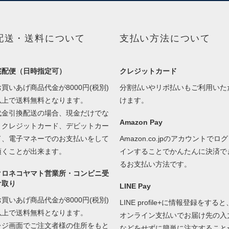
配送・送料について
支払い方法について
宅配便（日時指定可）
クレジットカード
お買いあげ商品代金が8000円(税別)
分割払いやリボ払いもご利用いた
以上で送料無料となります。
けます。
代金引換配送の場合、現金だけでな
Amazon Pay
くクレジットカード、デビットカー
ド、電子マネーでのお支払いをして
Amazon.co.jpのアカウントでログ
頂くことが出来ます。
インすることでかんたんに決済で
るお支払い方法です。
クロネコヤマト営業所・コンビニ受
け取り
LINE Pay
お買いあげ商品代金が8000円(税別)
LINE profile+に情報登録をすると
以上で送料無料となります。
オンライン支払いでお届け先の入
レジ画面でご注文者様の住所をもと
などをせずに簡単に注文すること