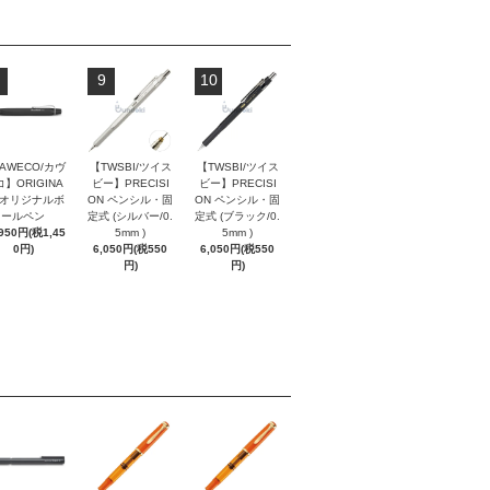
9
10
AWECO/カヴ
【TWSBI/ツイス
【TWSBI/ツイス
】ORIGINA
ビー】PRECISI
ビー】PRECISI
/ オリジナルボ
ON ペンシル・固
ON ペンシル・固
ールペン
定式 (シルバー/0.
定式 (ブラック/0.
,950円(税1,45
5mm )
5mm )
0円)
6,050円(税550
6,050円(税550
円)
円)