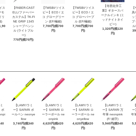
【寺西化学工
ツイス
【FABER-CAST
【TWSBI/ツイス
【TWSBI/ツイス
【
業】ギタースパ
ヤモ
ELL/ファーバー
ビー】ECO / エ
ビー】ECO / エ
具/
ークルインキ (ミ
イリ
カステル】TK-FI
コ グローグリー
コ グローパープ
ッ
ッドナイトネイ
細)
NE GRIP 1345
ン (EF/極細)
ル (EF/極細)
プ 
ビー)
,90
シャープペンシ
7,700円(税700
7,700円(税700
ル
1,320円(税120
ル (ライトブル
円)
円)
3
円)
ー)
770円(税70円)
ラミ
【LAMY/ラミ
【LAMY/ラミ
【LAMY/ラミ
【LAMY/ラミ
【
 ボ
ー】SAFARI ボ
ー】SAFARI ロ
ー】SAFARI ロ
ー】SAFARI 万
ー
npi
ールペン neonye
ーラーボール ne
ーラーボール ne
年筆 neonpink
年筆
llow
onpink
onyellow
(F/ 細字)
340
3,740円(税340
4,620円(税420
4,620円(税420
5,940円(税540
5,
円)
円)
円)
円)