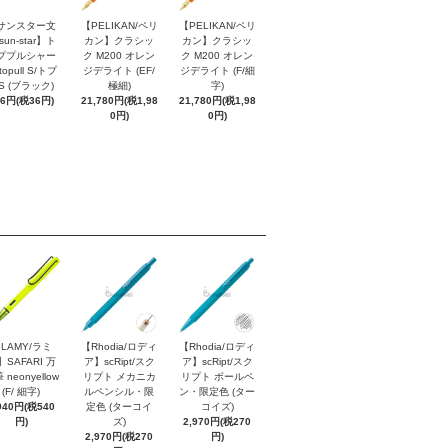
サンスター文
【PELIKAN/ペリ
【PELIKAN/ペリ
sun-star】ト
カン】クラシッ
カン】クラシッ
ププルシャー
ク M200 オレン
ク M200 オレン
topull S/トプ
ジデライト (EF/
ジデライト (F/細
S (ブラック)
極細)
字)
96円(税36円)
21,780円(税1,98
21,780円(税1,98
0円)
0円)
LAMY/ラミ
【Rhodia/ロディ
【Rhodia/ロディ
】SAFARI 万
ア】scRipt/スク
ア】scRipt/スク
 neonyellow
リプト メカニカ
リプト ボールペ
(F/ 細字)
ルペンシル・限
ン・限定色 (ター
940円(税540
定色 (ターコイ
コイズ)
円)
ズ)
2,970円(税270
2,970円(税270
円)