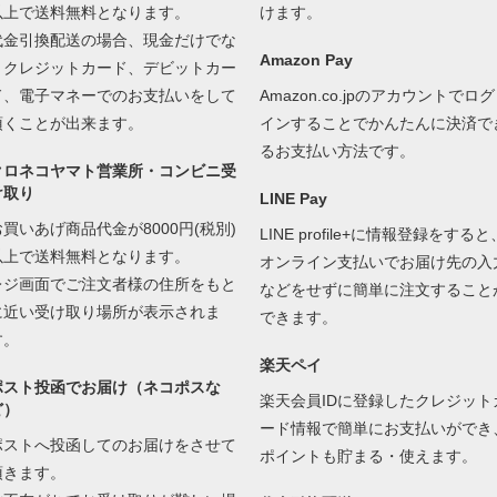
以上で送料無料となります。
けます。
代金引換配送の場合、現金だけでな
Amazon Pay
くクレジットカード、デビットカー
ド、電子マネーでのお支払いをして
Amazon.co.jpのアカウントでログ
頂くことが出来ます。
インすることでかんたんに決済で
るお支払い方法です。
クロネコヤマト営業所・コンビニ受
け取り
LINE Pay
お買いあげ商品代金が8000円(税別)
LINE profile+に情報登録をすると
以上で送料無料となります。
オンライン支払いでお届け先の入
レジ画面でご注文者様の住所をもと
などをせずに簡単に注文すること
に近い受け取り場所が表示されま
できます。
す。
楽天ペイ
ポスト投函でお届け（ネコポスな
楽天会員IDに登録したクレジット
ど）
ード情報で簡単にお支払いができ
ポストへ投函してのお届けをさせて
ポイントも貯まる・使えます。
頂きます。