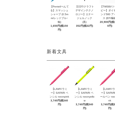
【Pentel/ぺんて
【CDT/クラフト
【TWSBI/
る】スマッシュ
デザインテクノ
ビー】ダイ
シャープ (0.5m
ロジー】エナー
ンド580 ア
m/レッドブルｰ
ジェルノック
ス (EF/極
軸)
(黒)
20,900円(税1
1,650円(税150
352円(税32円)
0円)
円)
新着文具
【LAMY/ラミ
【LAMY/ラミ
【LAMY/
ー】SAFARI ペ
ー】SAFARI ペ
ー】SAFARI
ンシル neonpink
ンシル neonyello
ールペン neo
3,740円(税340
w
nk
円)
3,740円(税340
3,740円(税
円)
円)