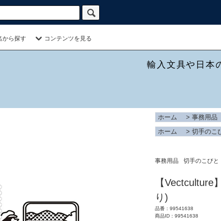
名から探す
コンテンツを見る
輸入文具や日本
ホーム
>
事務用品
ホーム
>
切手のこ
事務用品
切手のこびと
【Vectcult
り)
品番：99541638
商品ID：99541638