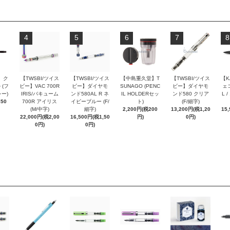
4
5
6
7
8
 ク
【TWSBI/ツイス
【TWSBI/ツイス
【中島重久堂】T
【TWSBI/ツイス
【K
 (フ
ビー】VAC 700R
ビー】ダイヤモ
SUNAGO (PENC
ビー】ダイヤモ
ェコ
ー)
IRIS/バキューム
ンド580AL R ネ
IL HOLDERセッ
ンド580 クリア
L 
250
700R アイリス
イビーブルー (F/
ト)
(F/細字)
(M/中字)
細字)
2,200円(税200
13,200円(税1,20
15
22,000円(税2,00
16,500円(税1,50
円)
0円)
0円)
0円)