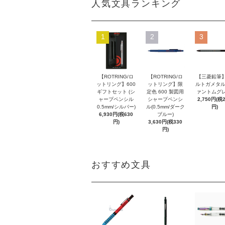
人気文具ランキング
1
2
3
【ROTRING/ロ
【ROTRING/ロ
【三菱鉛筆】
ットリング】600
ットリング】限
ルトガメタル
ギフトセット (シ
定色 600 製図用
ァントムグレ
ャープペンシル
シャープペンシ
2,750円(税
0.5mm/シルバー)
ル(0.5mm/ダーク
円)
6,930円(税630
ブルー)
円)
3,630円(税330
円)
おすすめ文具