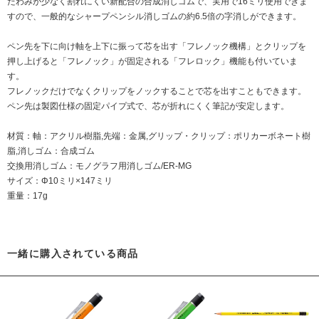
たわみが少なく割れにくい新配合の合成消しゴムで、実用で16ミリ使用できま
すので、一般的なシャープペンシル消しゴムの約6.5倍の字消しができます。
ペン先を下に向け軸を上下に振って芯を出す「フレノック機構」とクリップを
押し上げると「フレノック」が固定される「フレロック」機能も付いていま
す。
フレノックだけでなくクリップをノックすることで芯を出すこともできます。
ペン先は製図仕様の固定パイプ式で、芯が折れにくく筆記が安定します。
材質：軸：アクリル樹脂,先端：金属,グリップ・クリップ：ポリカーボネート樹
脂,消しゴム：合成ゴム
交換用消しゴム：
モノグラフ用消しゴム/ER-MG
サイズ：Φ10ミリ×147ミリ
重量：17g
一緒に購入されている商品