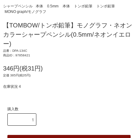
シャープペンシル
本体
0.5mm
本体
トンボ鉛筆
トンボ鉛筆
MONO graph/モノグラフ
【TOMBOW/トンボ鉛筆】モノグラフ・ネオン
カラーシャープペンシル(0.5mm/ネオンイエロ
ー)
品番：DPA-134C
商品ID：97858421
346円(税31円)
定価 385円(税35円)
在庫状況 4
購入数