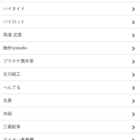
ハイタイド
パイロット
馬場 忠寛
物外/ystudio
プラチナ萬年筆
古川紙工
ぺんてる
丸善
水縞
三菱鉛筆
ライオン事務機