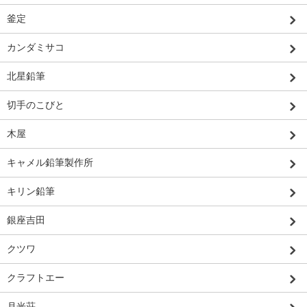
釜定
カンダミサコ
北星鉛筆
切手のこびと
木屋
キャメル鉛筆製作所
キリン鉛筆
銀座吉田
クツワ
クラフトエー
月光荘