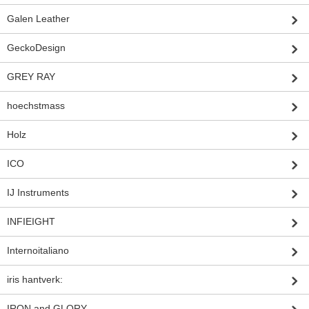
Galen Leather
GeckoDesign
GREY RAY
hoechstmass
Holz
ICO
IJ Instruments
INFIEIGHT
Internoitaliano
iris hantverk:
IRON and GLORY