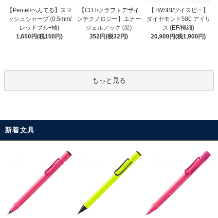
【CDT/クラフトデザイ
【Pentel/ぺんてる】スマ
【TWSBI/ツイスビー】
ンテクノロジー】エナー
ッシュシャープ (0.5mm/
ダイヤモンド580 アイリ
ジェルノック (黒)
レッドブルｰ軸)
ス (EF/極細)
352円(税32円)
1,650円(税150円)
20,900円(税1,900円)
もっと見る
新着文具