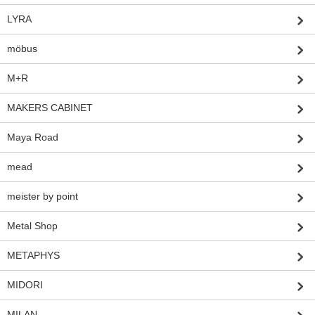
LYRA
möbus
M+R
MAKERS CABINET
Maya Road
mead
meister by point
Metal Shop
METAPHYS
MIDORI
MILAN