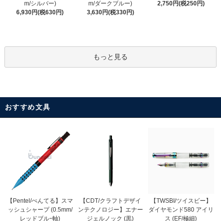
m/ダークブルー)
m/シルバー)
2,750円(税250円)
3,630円(税330円)
6,930円(税630円)
もっと見る
おすすめ文具
【CDT/クラフトデザイ
【Pentel/ぺんてる】スマ
【TWSBI/ツイスビー】
ンテクノロジー】エナー
ッシュシャープ (0.5mm/
ダイヤモンド580 アイリ
ジェルノック (黒)
レッドブルｰ軸)
ス (EF/極細)