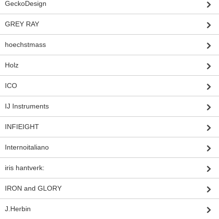
GeckoDesign
GREY RAY
hoechstmass
Holz
ICO
IJ Instruments
INFIEIGHT
Internoitaliano
iris hantverk:
IRON and GLORY
J.Herbin