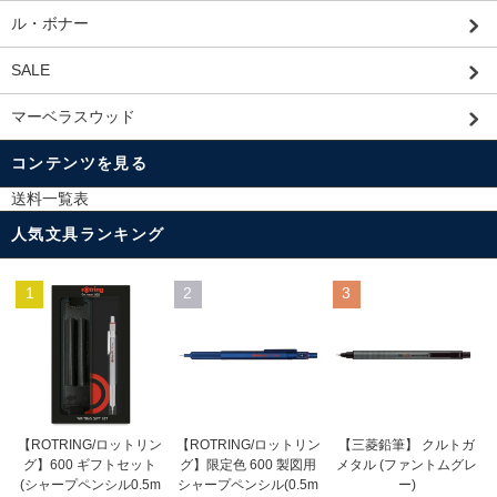
ル・ボナー
SALE
マーベラスウッド
コンテンツを見る
送料一覧表
人気文具ランキング
1
2
3
【ROTRING/ロットリン
【ROTRING/ロットリン
【三菱鉛筆】 クルトガ
グ】限定色 600 製図用
グ】600 ギフトセット
メタル (ファントムグレ
シャープペンシル(0.5m
(シャープペンシル0.5m
ー)