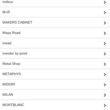
möbus
M+R
MAKERS CABINET
Maya Road
mead
meister by point
Metal Shop
METAPHYS
MIDORI
MILAN
MONTBLANC