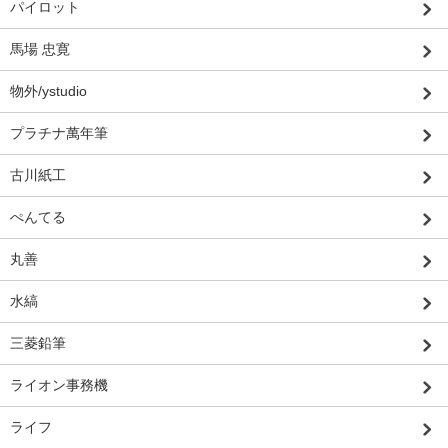
パイロット
馬場 忠寛
物外/ystudio
プラチナ萬年筆
古川紙工
ぺんてる
丸善
水縞
三菱鉛筆
ライオン事務機
ライフ