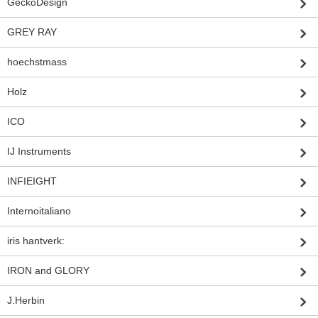
GeckoDesign
GREY RAY
hoechstmass
Holz
ICO
IJ Instruments
INFIEIGHT
Internoitaliano
iris hantverk:
IRON and GLORY
J.Herbin