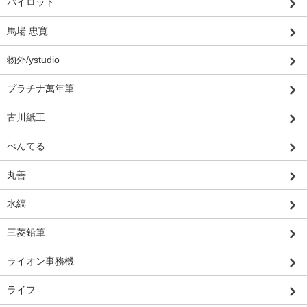
パイロット
馬場 忠寛
物外/ystudio
プラチナ萬年筆
古川紙工
ぺんてる
丸善
水縞
三菱鉛筆
ライオン事務機
ライフ