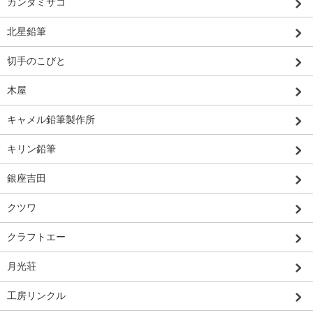
カンダミサコ
北星鉛筆
切手のこびと
木屋
キャメル鉛筆製作所
キリン鉛筆
銀座吉田
クツワ
クラフトエー
月光荘
工房リンクル