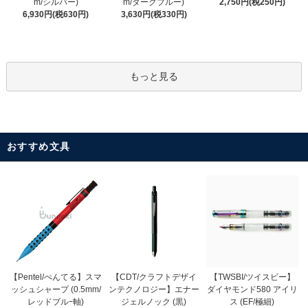
m/ダークブルー)
m/シルバー)
2,750円(税250円)
3,630円(税330円)
6,930円(税630円)
もっと見る
おすすめ文具
【CDT/クラフトデザイ
【Pentel/ぺんてる】スマ
【TWSBI/ツイスビー】
ンテクノロジー】エナー
ッシュシャープ (0.5mm/
ダイヤモンド580 アイリ
ジェルノック (黒)
レッドブルｰ軸)
ス (EF/極細)