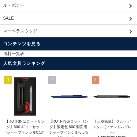
ル・ボナー
SALE
マーベラスウッド
コンテンツを見る
送料一覧表
人気文具ランキング
1
2
3
【ROTRING/ロットリン
【ROTRING/ロットリン
【三菱鉛筆】 クルトガ
グ】限定色 600 製図用
グ】600 ギフトセット
メタル (ファントムグレ
シャープペンシル(0.5m
(シャープペンシル0.5m
ー)