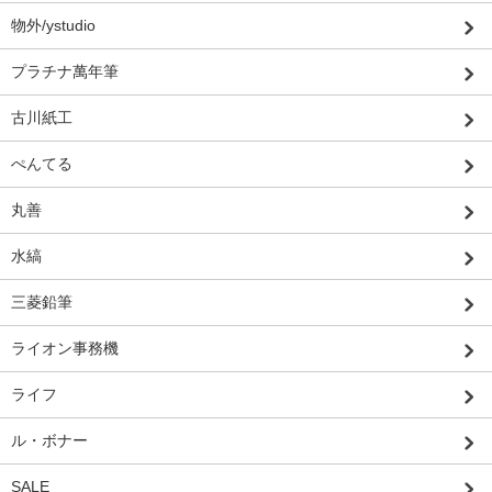
物外/ystudio
プラチナ萬年筆
古川紙工
ぺんてる
丸善
水縞
三菱鉛筆
ライオン事務機
ライフ
ル・ボナー
SALE