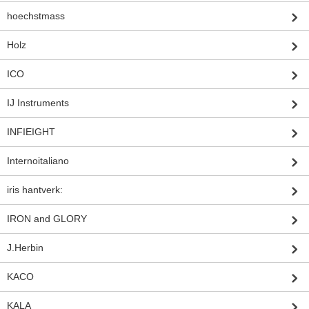
hoechstmass
Holz
ICO
IJ Instruments
INFIEIGHT
Internoitaliano
iris hantverk:
IRON and GLORY
J.Herbin
KACO
KALA