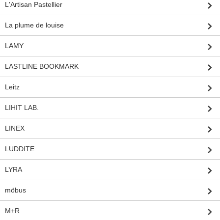
L'Artisan Pastellier
La plume de louise
LAMY
LASTLINE BOOKMARK
Leitz
LIHIT LAB.
LINEX
LUDDITE
LYRA
möbus
M+R