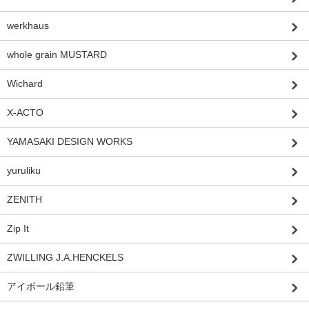
werkhaus
whole grain MUSTARD
Wichard
X-ACTO
YAMASAKI DESIGN WORKS
yuruliku
ZENITH
Zip It
ZWILLING J.A.HENCKELS
アイボール鉛筆