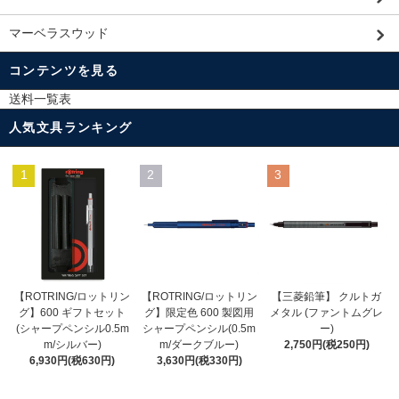
マーベラスウッド
コンテンツを見る
送料一覧表
人気文具ランキング
1
2
3
【ROTRING/ロットリン
【ROTRING/ロットリン
【三菱鉛筆】 クルトガ
グ】限定色 600 製図用
グ】600 ギフトセット
メタル (ファントムグレ
シャープペンシル(0.5m
(シャープペンシル0.5m
ー)
m/ダークブルー)
m/シルバー)
2,750円(税250円)
3,630円(税330円)
6,930円(税630円)