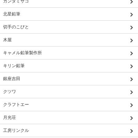
カンダミサコ
北星鉛筆
切手のこびと
木屋
キャメル鉛筆製作所
キリン鉛筆
銀座吉田
クツワ
クラフトエー
月光荘
工房リンクル