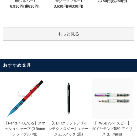
m/ダークブルー)
m/シルバー)
2,750円(税250円)
3,630円(税330円)
6,930円(税630円)
もっと見る
おすすめ文具
【CDT/クラフトデザイ
【Pentel/ぺんてる】スマ
【TWSBI/ツイスビー】
ンテクノロジー】エナー
ッシュシャープ (0.5mm/
ダイヤモンド580 アイリ
ジェルノック (黒)
レッドブルｰ軸)
ス (EF/極細)