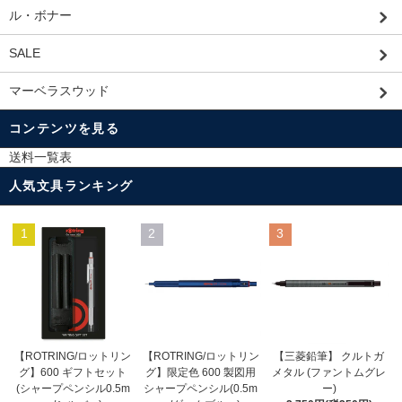
ル・ボナー
SALE
マーベラスウッド
コンテンツを見る
送料一覧表
人気文具ランキング
1
2
3
【ROTRING/ロットリン
【ROTRING/ロットリン
【三菱鉛筆】 クルトガ
グ】限定色 600 製図用
グ】600 ギフトセット
メタル (ファントムグレ
シャープペンシル(0.5m
(シャープペンシル0.5m
ー)