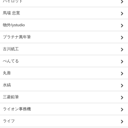
パイロット
馬場 忠寛
物外/ystudio
プラチナ萬年筆
古川紙工
ぺんてる
丸善
水縞
三菱鉛筆
ライオン事務機
ライフ