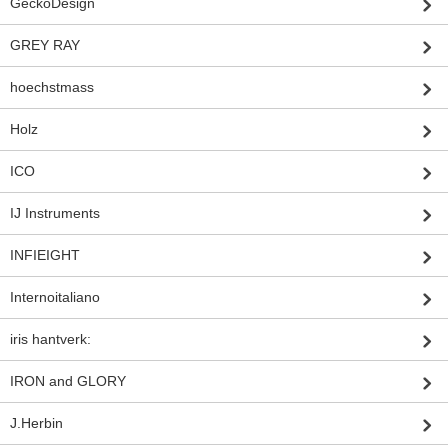
GeckoDesign
GREY RAY
hoechstmass
Holz
ICO
IJ Instruments
INFIEIGHT
Internoitaliano
iris hantverk:
IRON and GLORY
J.Herbin