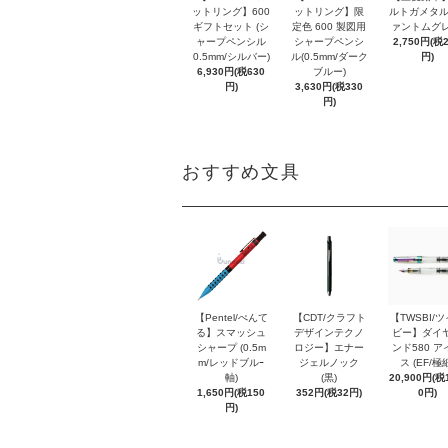
ットリング】600
ットリング】限
ルトガメタル
ギフトセット (シ
定色 600 製図用
ァントムグレ
ャープペンシル
シャープペンシ
2,750円(税
0.5mm/シルバー)
ル(0.5mm/ダーク
円)
6,930円(税630
ブルー)
円)
3,630円(税330
円)
おすすめ文具
【Pentel/ぺんて
【CDT/クラフト
【TWSBI/
る】スマッシュ
デザインテクノ
ビー】ダイ
シャープ (0.5m
ロジー】エナー
ンド580 ア
m/レッドブルｰ
ジェルノック
ス (EF/極
軸)
(黒)
20,900円(税1
1,650円(税150
352円(税32円)
0円)
円)