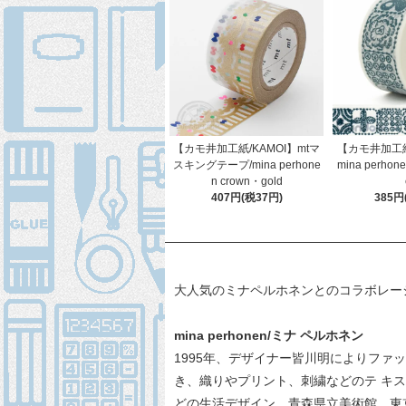
【カモ井加工紙/KAMOI】mtマ
【カモ井加工紙/
スキングテープ/mina perhone
mina perhonen 
n crown・gold
407円(税37円)
385円
大人気のミナペルホネンとのコラボレー
mina perhonen/ミナ ペルホネン
1995年、デザイナー皆川明によりファ
き、織りやプリント、刺繍などのテ キ
どの生活デザイン、青森県立美術館、東