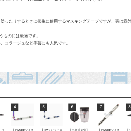
を塗ったりするときに養生に使用するマスキングテープですが、実は意
いうものには最適です。
か、コラージュなど手芸にも人気です。
4
5
6
7
8
 ク
【TWSBI/ツイス
【TWSBI/ツイス
【中島重久堂】T
【TWSBI/ツイス
【K