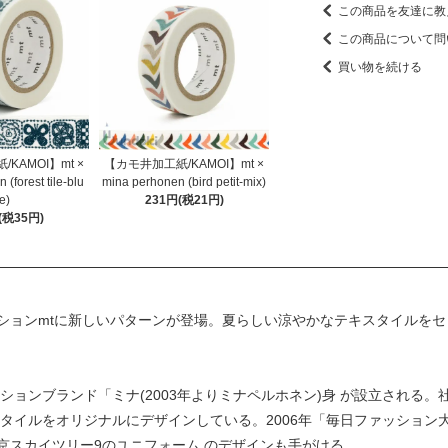
この商品を友達に教
この商品について問
買い物を続ける
KAMOI】mt ×
【カモ井加工紙/KAMOI】mt ×
(forest tile-blu
mina perhonen (bird petit-mix)
e)
231円(税21円)
(税35円)
ションmtに新しいパターンが登場。夏らしい涼やかなテキスタイルをセ
ッションブランド「ミナ(2003年よりミナペルホネン)身 が設立される
スタイルをオリジナルにデザインしている。2006年「毎日ファッション
京スカイツリー9のユニフォーム のデザインも手がける。