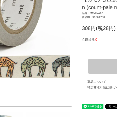
n (count-pale 
品番：MTMINA28
商品ID：91664738
308円(税28円)
在庫状況
0
返品について
特定商取引法に基づ