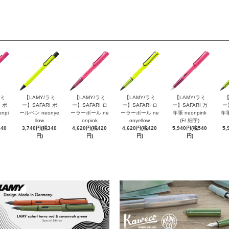
ラミ
【LAMY/ラミ
【LAMY/ラミ
【LAMY/ラミ
【LAMY/ラミ
【
 ボ
ー】SAFARI ボ
ー】SAFARI ロ
ー】SAFARI ロ
ー】SAFARI 万
ー
npi
ールペン neonye
ーラーボール ne
ーラーボール ne
年筆 neonpink
年筆
llow
onpink
onyellow
(F/ 細字)
340
3,740円(税340
4,620円(税420
4,620円(税420
5,940円(税540
5,
円)
円)
円)
円)