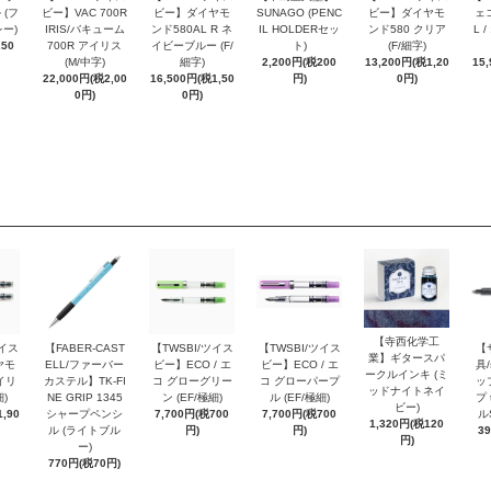
 (フ
ビー】VAC 700R
ビー】ダイヤモ
SUNAGO (PENC
ビー】ダイヤモ
ェコ
ー)
IRIS/バキューム
ンド580AL R ネ
IL HOLDERセッ
ンド580 クリア
L 
250
700R アイリス
イビーブルー (F/
ト)
(F/細字)
(M/中字)
細字)
2,200円(税200
13,200円(税1,20
15
22,000円(税2,00
16,500円(税1,50
円)
0円)
0円)
0円)
【寺西化学工
ツイス
【FABER-CAST
【TWSBI/ツイス
【TWSBI/ツイス
【
業】ギタースパ
ヤモ
ELL/ファーバー
ビー】ECO / エ
ビー】ECO / エ
具/
ークルインキ (ミ
イリ
カステル】TK-FI
コ グローグリー
コ グローパープ
ッ
ッドナイトネイ
細)
NE GRIP 1345
ン (EF/極細)
ル (EF/極細)
プ 
ビー)
,90
シャープペンシ
7,700円(税700
7,700円(税700
ル
1,320円(税120
ル (ライトブル
円)
円)
3
円)
ー)
770円(税70円)