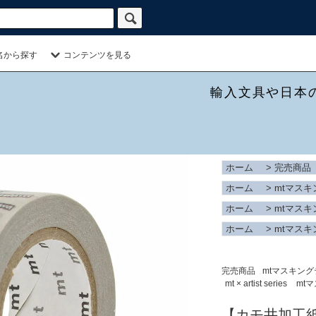
名から探す
コンテンツを見る
輸入文具や日本
ホーム
>
完売商品
ホーム
>
mtマス
ホーム
>
mtマス
ホーム
>
mtマス
完売商品
mtマスキン
mt × artist series
mt
【カモ井加工紙/KA