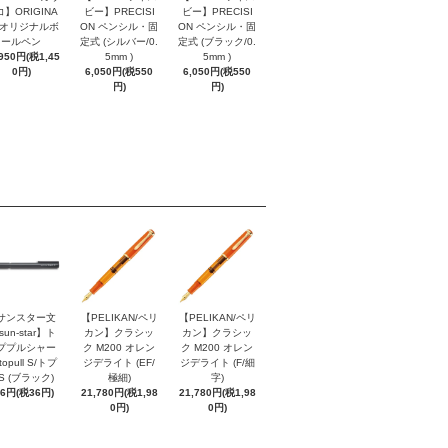
】ORIGINA
ビー】PRECISI
ビー】PRECISI
/ オリジナルボ
ON ペンシル・固
ON ペンシル・固
ールペン
定式 (シルバー/0.
定式 (ブラック/0.
,950円(税1,45
5mm )
5mm )
0円)
6,050円(税550
6,050円(税550
円)
円)
サンスター文
【PELIKAN/ペリ
【PELIKAN/ペリ
sun-star】ト
カン】クラシッ
カン】クラシッ
ププルシャー
ク M200 オレン
ク M200 オレン
topull S/トプ
ジデライト (EF/
ジデライト (F/細
S (ブラック)
極細)
字)
96円(税36円)
21,780円(税1,98
21,780円(税1,98
0円)
0円)