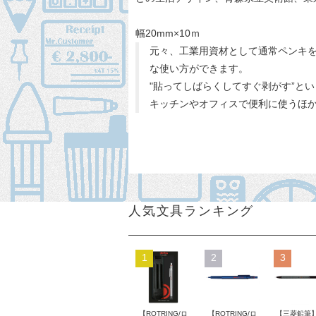
幅20mm×10ｍ
元々、工業用資材として通常ペンキ
な使い方ができます。
"貼ってしばらくしてすぐ剥がす”と
キッチンやオフィスで便利に使うほ
人気文具ランキング
1
2
3
【ROTRING/ロ
【ROTRING/ロ
【三菱鉛筆】