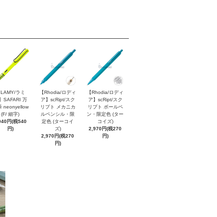
LAMY/ラミ
【Rhodia/ロディ
【Rhodia/ロディ
】SAFARI 万
ア】scRipt/スク
ア】scRipt/スク
 neonyellow
リプト メカニカ
リプト ボールペ
(F/ 細字)
ルペンシル・限
ン・限定色 (ター
940円(税540
定色 (ターコイ
コイズ)
円)
ズ)
2,970円(税270
2,970円(税270
円)
円)