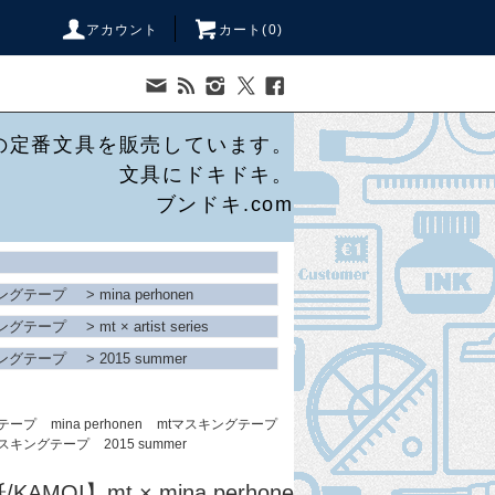
アカウント
カート(
0
)
の定番文具を販売しています。
文具にドキドキ。
ブンドキ.com
キングテープ
>
mina perhonen
キングテープ
>
mt × artist series
キングテープ
>
2015 summer
グテープ
mina perhonen
mtマスキングテープ
マスキングテープ
2015 summer
MOI】mt × mina perhone