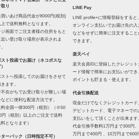
け取り
LINE Pay
お買いあげ商品代金が8000円(税別)
LINE profile+に情報登録をすると
以上で送料無料となります。
オンライン支払いでお届け先の入
レジ画面でご注文者様の住所をもと
などをせずに簡単に注文すること
に近い受け取り場所が表示されま
できます。
す。
楽天ペイ
ポスト投函でお届け（ネコポスな
楽天会員IDに登録したクレジット
ど）
ード情報で簡単にお支払いができ
ポストへ投函してのお届けをさせて
ポイントも貯まる・使えます。
頂きます。
ご不在がちでお受け取りが難しい場
代金引換配送
合などに便利な配送方法です。
現金だけでなくクレジットカード
送料全国一律300円（税別）（※50
デビットカード、電子マネーでの
00円（税別）以上のご注文で送料
支払いをして頂くことが出来ます
無料となります）
代金引換手数料1万円まで300円、
万円まで400円 、10万円まで600
レターパック（日時指定不可）