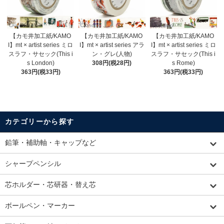
【カモ井加工紙/KAMO
【カモ井加工紙/KAMO
【カモ井加工紙/KAMO
I】mt × artist series ミロ
I】mt × artist series アラ
I】mt × artist series ミロ
スラフ・サセック(This i
ン・グレ(人物)
スラフ・サセック(This i
s London)
308円(税28円)
s Rome)
363円(税33円)
363円(税33円)
カテゴリーから探す
鉛筆・補助軸・キャップなど
シャープペンシル
芯ホルダー・芯研器・替え芯
ボールペン・マーカー