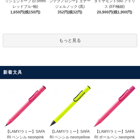
ンテクノロジー】エナー
ッシュシャープ (0.5mm/
ダイヤモンド580 アイリ
ジェルノック (黒)
レッドブルｰ軸)
ス (EF/極細)
352円(税32円)
1,650円(税150円)
20,900円(税1,900円)
もっと見る
新着文具
【LAMY/ラミー】SAFA
【LAMY/ラミー】SAFA
【LAMY/ラミー】SAFA
RI ペンシル neonyellow
RI ペンシル neonpink
RI ボールペン neonpink