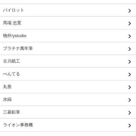
パイロット
馬場 忠寛
物外/ystudio
プラチナ萬年筆
古川紙工
ぺんてる
丸善
水縞
三菱鉛筆
ライオン事務機