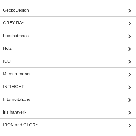
GeckoDesign
GREY RAY
hoechstmass
Holz
ICO
IJ Instruments
INFIEIGHT
Internoitaliano
iris hantverk:
IRON and GLORY