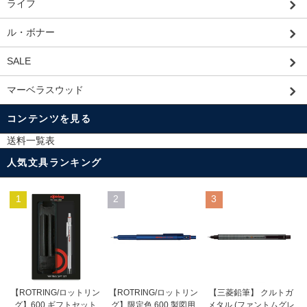
ライフ
ル・ボナー
SALE
マーベラスウッド
コンテンツを見る
送料一覧表
人気文具ランキング
1
2
3
【ROTRING/ロットリン
【ROTRING/ロットリン
【三菱鉛筆】 クルトガ
グ】限定色 600 製図用
グ】600 ギフトセット
メタル (ファントムグレ