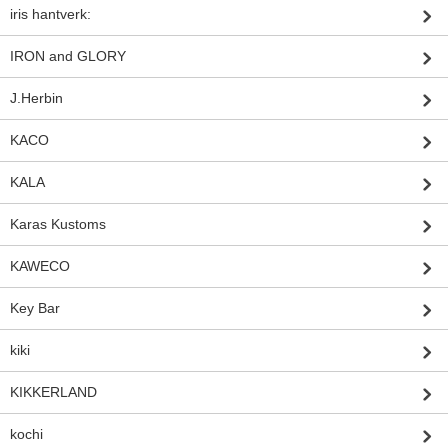
iris hantverk:
IRON and GLORY
J.Herbin
KACO
KALA
Karas Kustoms
KAWECO
Key Bar
kiki
KIKKERLAND
kochi