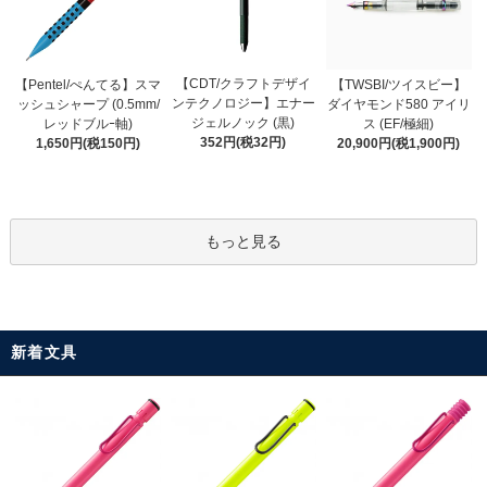
【CDT/クラフトデザイ
【Pentel/ぺんてる】スマ
【TWSBI/ツイスビー】
ンテクノロジー】エナー
ッシュシャープ (0.5mm/
ダイヤモンド580 アイリ
ジェルノック (黒)
レッドブルｰ軸)
ス (EF/極細)
352円(税32円)
1,650円(税150円)
20,900円(税1,900円)
もっと見る
新着文具