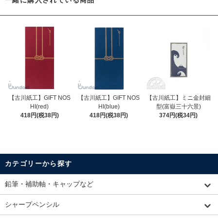
一緒に購入されている商品
【古川紙工】GIFT NOS
【古川紙工】GIFT NOS
【古川紙工】ミニ金封細
HI(red)
HI(blue)
型(富嶽三十六景)
418円(税38円)
418円(税38円)
374円(税34円)
カテゴリーから探す
鉛筆・補助軸・キャップなど
シャープペンシル