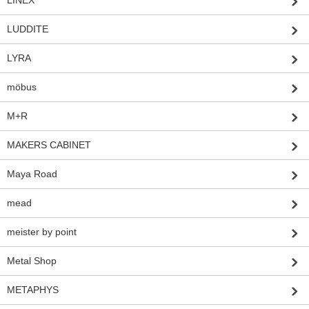
LUDDITE
LYRA
möbus
M+R
MAKERS CABINET
Maya Road
mead
meister by point
Metal Shop
METAPHYS