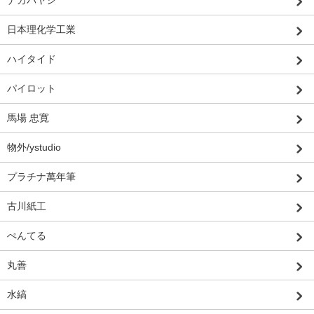
日本理化学工業
ハイタイド
パイロット
馬場 忠寛
物外/ystudio
プラチナ萬年筆
古川紙工
ぺんてる
丸善
水縞