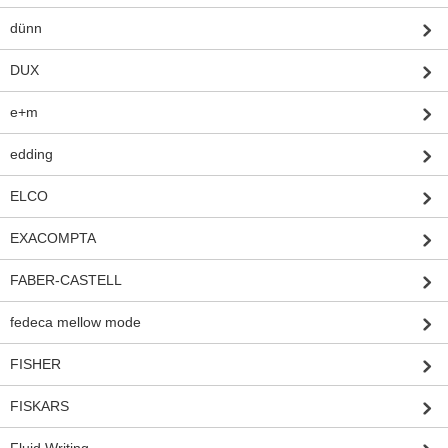
dünn
DUX
e+m
edding
ELCO
EXACOMPTA
FABER-CASTELL
fedeca mellow mode
FISHER
FISKARS
Fluid Writing