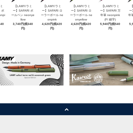
ラミ
【LAMY/ラミ
【LAMY/ラミ
【LAMY/ラミ
【LAMY/ラミ
【
 ボ
ー】SAFARI ボ
ー】SAFARI ロ
ー】SAFARI ロ
ー】SAFARI 万
ー
npi
ールペン neonye
ーラーボール ne
ーラーボール ne
年筆 neonpink
年筆
llow
onpink
onyellow
(F/ 細字)
340
3,740円(税340
4,620円(税420
4,620円(税420
5,940円(税540
5,
円)
円)
円)
円)