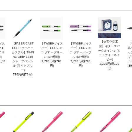
【寺西化学工
ツイス
【FABER-CAST
【TWSBI/ツイス
【TWSBI/ツイス
【
業】ギタースパ
ヤモ
ELL/ファーバー
ビー】ECO / エ
ビー】ECO / エ
具/
ークルインキ (ミ
イリ
カステル】TK-FI
コ グローグリー
コ グローパープ
ッ
ッドナイトネイ
細)
NE GRIP 1345
ン (EF/極細)
ル (EF/極細)
プ 
ビー)
,90
シャープペンシ
7,700円(税700
7,700円(税700
ル
1,320円(税120
ル (ライトブル
円)
円)
3
円)
ー)
770円(税70円)