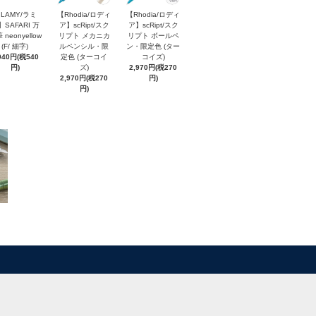
LAMY/ラミ
【Rhodia/ロディ
【Rhodia/ロディ
】SAFARI 万
ア】scRipt/スク
ア】scRipt/スク
 neonyellow
リプト メカニカ
リプト ボールペ
(F/ 細字)
ルペンシル・限
ン・限定色 (ター
940円(税540
定色 (ターコイ
コイズ)
円)
ズ)
2,970円(税270
2,970円(税270
円)
円)