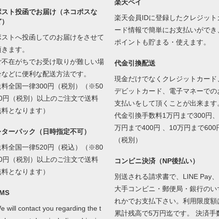
楽天ペイ
ポスト投函でお届け（ネコポスな
楽天会員IDに登録したクレジット
ど）
ード情報で簡単にお支払いができ
ポストへ投函してのお届けをさせて
ポイントも貯まる・使えます。
頂きます。
ご不在がちでお受け取りが難しい場
代金引換配送
合などに便利な配送方法です。
現金だけでなくクレジットカード
送料全国一律300円（税別）（※50
デビットカード、電子マネーでの
00円（税別）以上のご注文で送料
支払いをして頂くことが出来ます
無料となります）
代金引換手数料1万円まで300円、
万円まで400円 、10万円まで600
レターパック（日時指定不可）
（税別）
送料全国一律520円（税込）（※80
00円（税別）以上のご注文で送料
コンビニ決済（NP後払い）
無料となります）
別送される請求書で、LINE Pay、
大手コンビニ・郵便局・銀行のい
MS
れかでお支払下さい。利用限度額
e will contact you regarding the t
累計残高で5万円迄です。 決済手