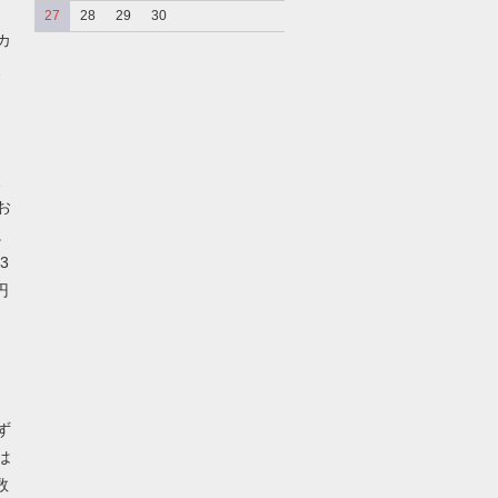
27
28
29
30
カ
、
、
お
。
3
円
ず
は
数