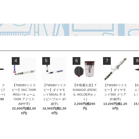
4
5
6
7
8
 ク
【TWSBI/ツイス
【TWSBI/ツイス
【中島重久堂】T
【TWSBI/ツイス
【K
 (フ
ビー】VAC 700R
ビー】ダイヤモ
SUNAGO (PENC
ビー】ダイヤモ
ェコ
ー)
IRIS/バキューム
ンド580AL R ネ
IL HOLDERセッ
ンド580 クリア
L 
250
700R アイリス
イビーブルー (F/
ト)
(F/細字)
(M/中字)
細字)
2,200円(税200
13,200円(税1,20
15
22,000円(税2,00
16,500円(税1,50
円)
0円)
0円)
0円)