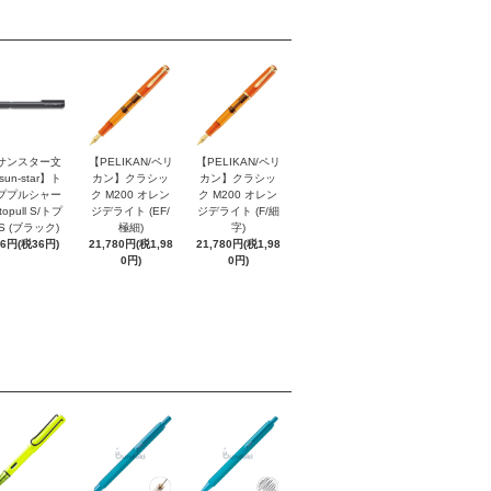
サンスター文
【PELIKAN/ペリ
【PELIKAN/ペリ
sun-star】ト
カン】クラシッ
カン】クラシッ
ププルシャー
ク M200 オレン
ク M200 オレン
topull S/トプ
ジデライト (EF/
ジデライト (F/細
S (ブラック)
極細)
字)
96円(税36円)
21,780円(税1,98
21,780円(税1,98
0円)
0円)