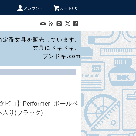
アカウント
カート(
0
)
の定番文具を販売しています。
文具にドキドキ。
ブンドキ.com
スタビロ】Performer+ボールペ
本入り(ブラック)