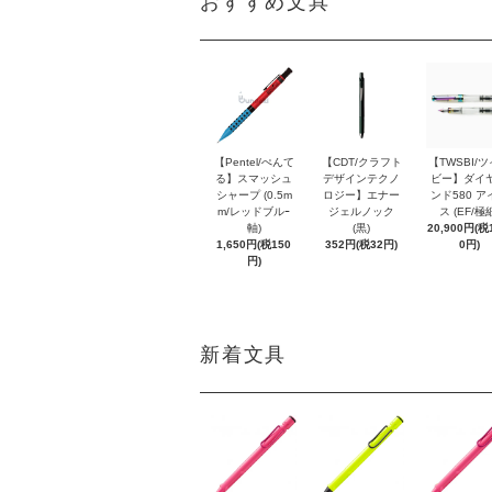
おすすめ文具
【Pentel/ぺんて
【CDT/クラフト
【TWSBI/
る】スマッシュ
デザインテクノ
ビー】ダイ
シャープ (0.5m
ロジー】エナー
ンド580 ア
m/レッドブルｰ
ジェルノック
ス (EF/極
軸)
(黒)
20,900円(税1
1,650円(税150
352円(税32円)
0円)
円)
新着文具