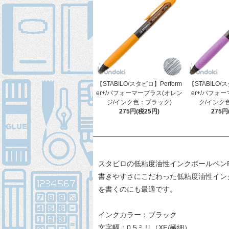
【STABILO/スタビロ】Perform
【STABILO/
er+/パフォーマープラス(オレン
er+/パフォ
ジ/インク色：ブラック)
ク/インク
275円(税25円)
275円
スタビロの低粘度油性インクボールペン
書きやすさにこだわった低粘度油性インク
を書くのにも最適です。
インクカラー：ブラック
文字幅：0.5ミリ（XF/極細）