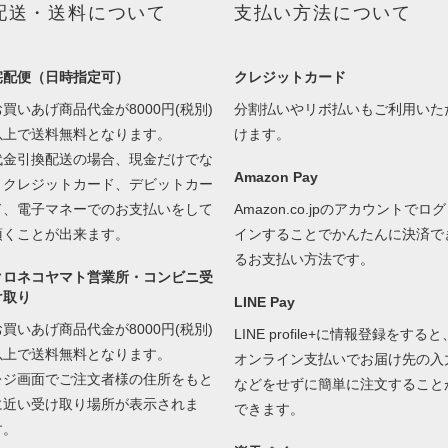
配送・送料について
支払い方法について
宅配便（日時指定可）
クレジットカード
お買いあげ商品代金が8000円(税別)
分割払いやリボ払いもご利用いた
以上で送料無料となります。
けます。
代金引換配送の場合、現金だけでな
Amazon Pay
くクレジットカード、デビットカー
ド、電子マネーでのお支払いをして
Amazon.co.jpのアカウントでログ
頂くことが出来ます。
インすることでかんたんに決済で
るお支払い方法です。
クロネコヤマト営業所・コンビニ受
け取り
LINE Pay
お買いあげ商品代金が8000円(税別)
LINE profile+に情報登録をすると
以上で送料無料となります。
オンライン支払いでお届け先の入
レジ画面でご注文者様の住所をもと
などをせずに簡単に注文すること
に近い受け取り場所が表示されま
できます。
す。