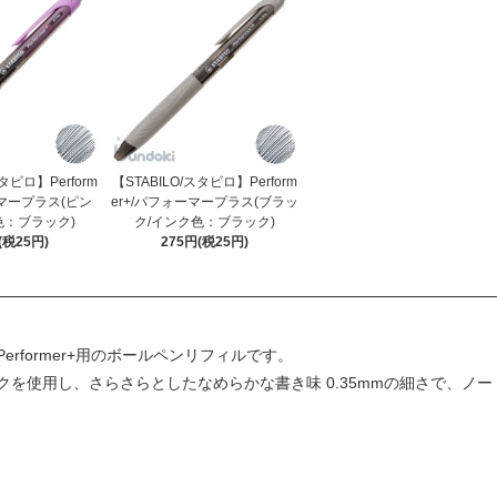
スタビロ】Perform
【STABILO/スタビロ】Perform
ーマープラス(ピン
er+/パフォーマープラス(ブラッ
色：ブラック)
ク/インク色：ブラック)
(税25円)
275円(税25円)
Performer+
用のボールペンリフィルです。
を使用し、さらさらとしたなめらかな書き味 0.35mmの細さで、ノ