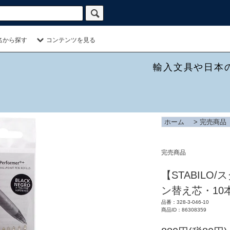
名から探す
コンテンツを見る
輸入文具や日本
ホーム
>
完売商品
完売商品
【STABILO/
ン替え芯・10
品番：328-3-046-10
商品ID：86308359