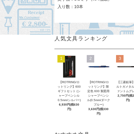
入り数：10本
人気文具ランキング
1
2
3
【ROTRING/ロ
【ROTRING/ロ
【三菱鉛筆】
ットリング】600
ットリング】限
ルトガメタル
ギフトセット (シ
定色 600 製図用
ァントムグレ
ャープペンシル
シャープペンシ
2,750円(税
0.5mm/シルバー)
ル(0.5mm/ダーク
円)
6,930円(税630
ブルー)
円)
3,630円(税330
円)