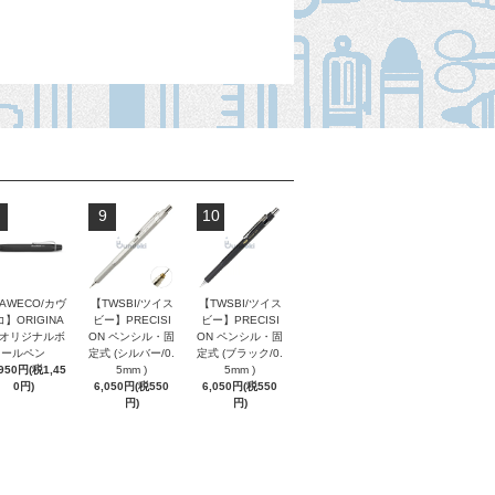
9
10
AWECO/カヴ
【TWSBI/ツイス
【TWSBI/ツイス
】ORIGINA
ビー】PRECISI
ビー】PRECISI
/ オリジナルボ
ON ペンシル・固
ON ペンシル・固
ールペン
定式 (シルバー/0.
定式 (ブラック/0.
,950円(税1,45
5mm )
5mm )
0円)
6,050円(税550
6,050円(税550
円)
円)