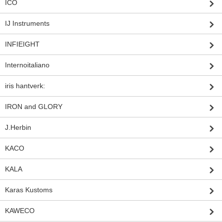
ICO
IJ Instruments
INFIEIGHT
Internoitaliano
iris hantverk:
IRON and GLORY
J.Herbin
KACO
KALA
Karas Kustoms
KAWECO