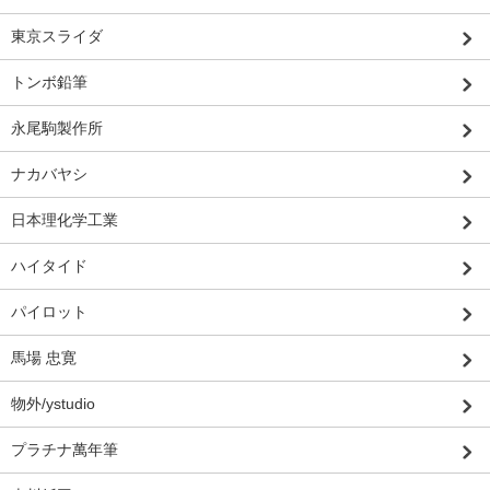
東京スライダ
トンボ鉛筆
永尾駒製作所
ナカバヤシ
日本理化学工業
ハイタイド
パイロット
馬場 忠寛
物外/ystudio
プラチナ萬年筆