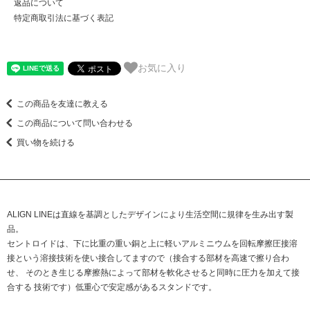
返品について
特定商取引法に基づく表記
お気に入り
この商品を友達に教える
この商品について問い合わせる
買い物を続ける
ALIGN LINEは直線を基調としたデザインにより生活空間に規律を生み出す製
品。
セントロイドは、下に比重の重い銅と上に軽いアルミニウムを回転摩擦圧接溶
接という溶接技術を使い接合してますので（接合する部材を高速で擦り合わ
せ、 そのとき生じる摩擦熱によって部材を軟化させると同時に圧力を加えて接
合する 技術です）低重心で安定感があるスタンドです。