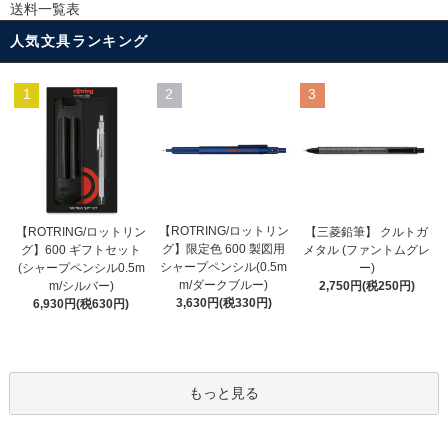
送料一覧表
人気文具ランキング
1
2
3
【ROTRING/ロットリン
【ROTRING/ロットリン
【三菱鉛筆】 クルトガ
グ】限定色 600 製図用
グ】600 ギフトセット
メタル (ファントムグレ
シャープペンシル(0.5m
(シャープペンシル0.5m
ー)
m/ダークブルー)
m/シルバー)
2,750円(税250円)
3,630円(税330円)
6,930円(税630円)
もっと見る