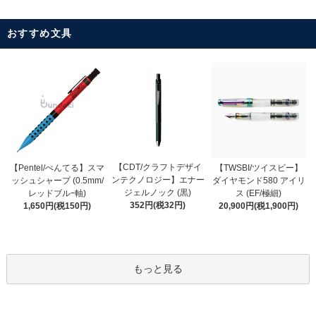
おすすめ文具
【CDT/クラフトデザイ
【Pentel/ぺんてる】スマ
【TWSBI/ツイスビー】
ンテクノロジー】エナー
ッシュシャープ (0.5mm/
ダイヤモンド580 アイリ
ジェルノック (黒)
レッドブルｰ軸)
ス (EF/極細)
352円(税32円)
1,650円(税150円)
20,900円(税1,900円)
もっと見る