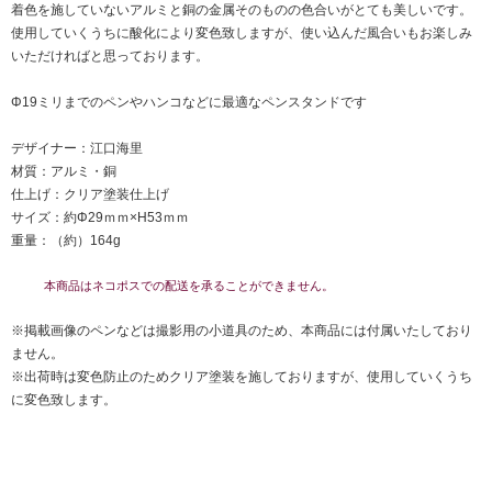
着色を施していないアルミと銅の金属そのものの色合いがとても美しいです。
使用していくうちに酸化により変色致しますが、使い込んだ風合いもお楽しみ
いただければと思っております。
Φ19ミリまでのペンやハンコなどに最適なペンスタンドです
デザイナー：江口海里
材質：アルミ・銅
仕上げ：クリア塗装仕上げ
サイズ：約Φ29ｍｍ×H53ｍｍ
重量：（約）164g
本商品はネコポスでの配送を承ることができません。
※掲載画像のペンなどは撮影用の小道具のため、本商品には付属いたしており
ません。
※出荷時は変色防止のためクリア塗装を施しておりますが、使用していくうち
に変色致します。