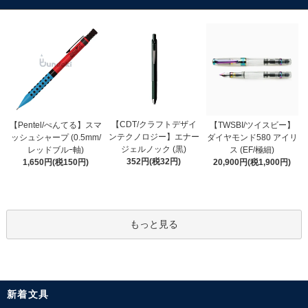
【CDT/クラフトデザイ
【Pentel/ぺんてる】スマ
【TWSBI/ツイスビー】
ンテクノロジー】エナー
ッシュシャープ (0.5mm/
ダイヤモンド580 アイリ
ジェルノック (黒)
レッドブルｰ軸)
ス (EF/極細)
352円(税32円)
1,650円(税150円)
20,900円(税1,900円)
もっと見る
新着文具