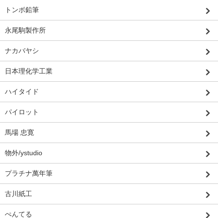
トンボ鉛筆
永尾駒製作所
ナカバヤシ
日本理化学工業
ハイタイド
パイロット
馬場 忠寛
物外/ystudio
プラチナ萬年筆
古川紙工
ぺんてる