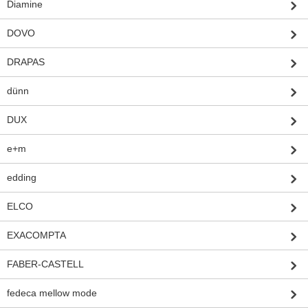
Diamine
DOVO
DRAPAS
dünn
DUX
e+m
edding
ELCO
EXACOMPTA
FABER-CASTELL
fedeca mellow mode