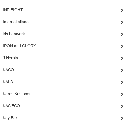
INFIEIGHT
Internoitaliano
iris hantverk:
IRON and GLORY
J.Herbin
KACO
KALA
Karas Kustoms
KAWECO
Key Bar