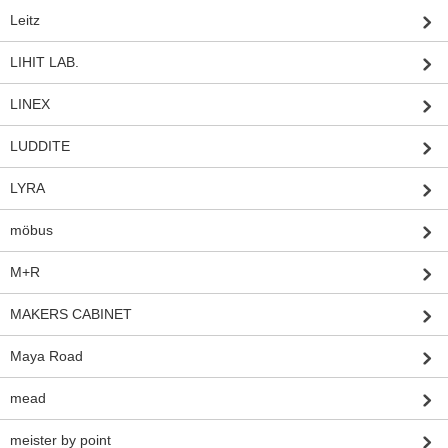
Leitz
LIHIT LAB.
LINEX
LUDDITE
LYRA
möbus
M+R
MAKERS CABINET
Maya Road
mead
meister by point