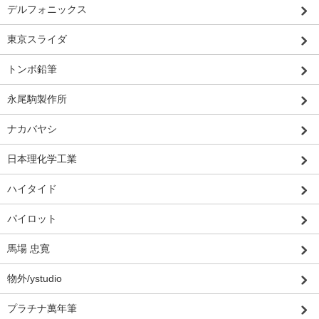
デルフォニックス
東京スライダ
トンボ鉛筆
永尾駒製作所
ナカバヤシ
日本理化学工業
ハイタイド
パイロット
馬場 忠寛
物外/ystudio
プラチナ萬年筆