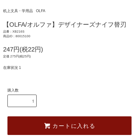
机上文具・学用品
OLFA
【OLFA/オルファ】デザイナーズナイフ替刃
品番：XB216S
商品ID：80015100
247円(税22円)
定価 275円(税25円)
在庫状況 1
購入数
カートに入れる