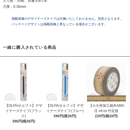
入り数：30枚、罫書き針1本
刃厚：0.38mm
掲載画像のデザイナーズナイフは付属いたしておりません。別売となります。
パッケージデザインは掲載画像と異なっている場合がございます。
一緒に購入されている商品
【OLFA/オルファ】デザ
【OLFA/オルファ】デザ
【カモ井加工紙/KAMO
イナーズナイフ(ブラッ
イナーズナイフ(ブルー)
I】mt ex 竹定規
ク)
396円(税36円)
220円(税20円)
396円(税36円)