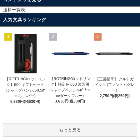
送料一覧表
人気文具ランキング
1
2
3
【ROTRING/ロットリン
【ROTRING/ロットリン
【三菱鉛筆】 クルトガ
グ】限定色 600 製図用
グ】600 ギフトセット
メタル (ファントムグレ
シャープペンシル(0.5m
(シャープペンシル0.5m
ー)
m/ダークブルー)
m/シルバー)
2,750円(税250円)
3,630円(税330円)
6,930円(税630円)
もっと見る