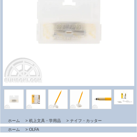
ホーム
>
机上文具・学用品
>
ナイフ・カッター
ホーム
>
OLFA