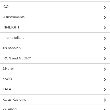
ICO
IJ Instruments
INFIEIGHT
Internoitaliano
iris hantverk:
IRON and GLORY
J.Herbin
KACO
KALA
Karas Kustoms
KAWECO