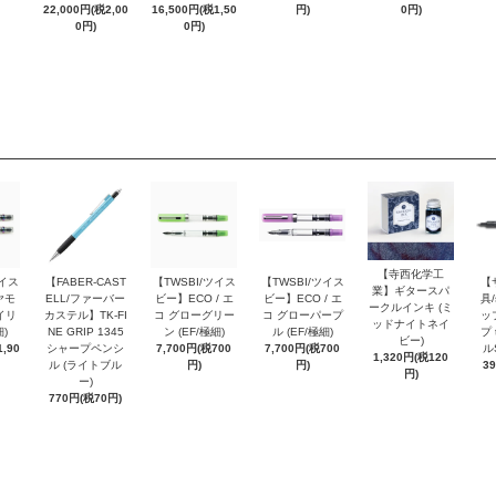
22,000円(税2,00
16,500円(税1,50
円)
0円)
0円)
0円)
【寺西化学工
ツイス
【FABER-CAST
【TWSBI/ツイス
【TWSBI/ツイス
【
業】ギタースパ
ヤモ
ELL/ファーバー
ビー】ECO / エ
ビー】ECO / エ
具/
ークルインキ (ミ
イリ
カステル】TK-FI
コ グローグリー
コ グローパープ
ッ
ッドナイトネイ
細)
NE GRIP 1345
ン (EF/極細)
ル (EF/極細)
プ 
ビー)
,90
シャープペンシ
7,700円(税700
7,700円(税700
ル
1,320円(税120
ル (ライトブル
円)
円)
3
円)
ー)
770円(税70円)