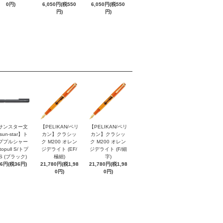
0円)
6,050円(税550
6,050円(税550
円)
円)
サンスター文
【PELIKAN/ペリ
【PELIKAN/ペリ
sun-star】ト
カン】クラシッ
カン】クラシッ
ププルシャー
ク M200 オレン
ク M200 オレン
topull S/トプ
ジデライト (EF/
ジデライト (F/細
S (ブラック)
極細)
字)
96円(税36円)
21,780円(税1,98
21,780円(税1,98
0円)
0円)