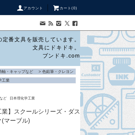
アカウント
カート(
0
)
の定番文具を販売しています。
文具にドキドキ。
ブンドキ.com
助軸・キャップなど
>
色鉛筆・クレヨン
学工業
など
日本理化学工業
工業】スクールシリーズ・ダス
(マーブル)