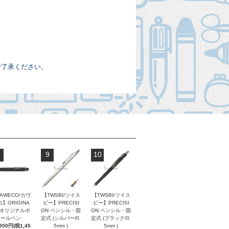
ご了承ください。
9
10
AWECO/カヴ
【TWSBI/ツイス
【TWSBI/ツイス
】ORIGINA
ビー】PRECISI
ビー】PRECISI
/ オリジナルボ
ON ペンシル・固
ON ペンシル・固
ールペン
定式 (シルバー/0.
定式 (ブラック/0.
,950円(税1,45
5mm )
5mm )