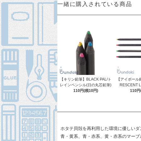
一緒に購入されている商品
【キリン鉛筆】BLACK PAL/ト
【アイボール鉛筆
レインペンシル(日の丸芯鉛筆)
RESCENT 
110円(税10円)
110円
ホタテ貝殻を再利用した環境に優しいダ
青・黄系、青・赤系、黄・赤系のマーブ