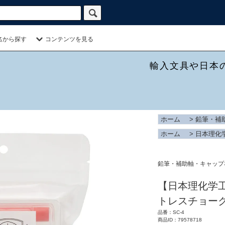
名から探す
コンテンツを見る
輸入文具や日本
ホーム
>
鉛筆・補
ホーム
>
日本理化
鉛筆・補助軸・キャップ
【日本理化学
トレスチョーク
品番：SC-4
商品ID：79578718