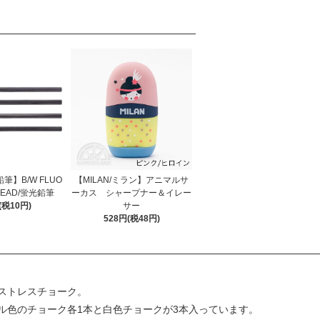
】B/W FLUO
【MILAN/ミラン】アニマルサ
LEAD/蛍光鉛筆
ーカス シャープナー＆イレー
(税10円)
サー
528円(税48円)
ストレスチョーク。
ル色のチョーク各1本と白色チョークが3本入っています。