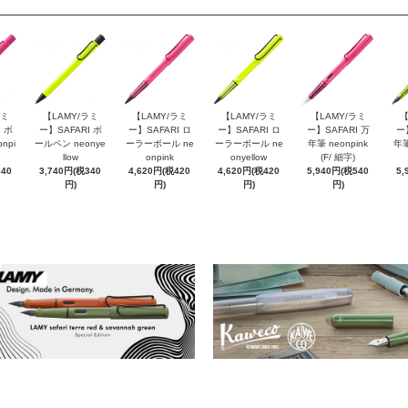
ラミ
【LAMY/ラミ
【LAMY/ラミ
【LAMY/ラミ
【LAMY/ラミ
【
 ボ
ー】SAFARI ボ
ー】SAFARI ロ
ー】SAFARI ロ
ー】SAFARI 万
ー
npi
ールペン neonye
ーラーボール ne
ーラーボール ne
年筆 neonpink
年筆
llow
onpink
onyellow
(F/ 細字)
340
3,740円(税340
4,620円(税420
4,620円(税420
5,940円(税540
5,
円)
円)
円)
円)