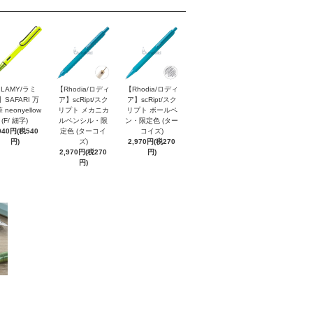
LAMY/ラミ
【Rhodia/ロディ
【Rhodia/ロディ
】SAFARI 万
ア】scRipt/スク
ア】scRipt/スク
 neonyellow
リプト メカニカ
リプト ボールペ
(F/ 細字)
ルペンシル・限
ン・限定色 (ター
940円(税540
定色 (ターコイ
コイズ)
円)
ズ)
2,970円(税270
2,970円(税270
円)
円)