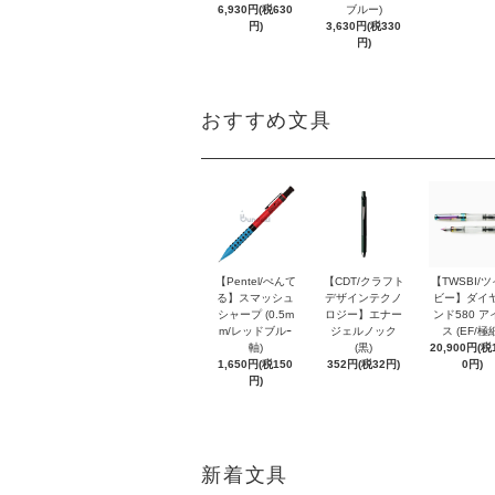
6,930円(税630
ブルー)
円)
3,630円(税330
円)
おすすめ文具
【Pentel/ぺんて
【CDT/クラフト
【TWSBI/
る】スマッシュ
デザインテクノ
ビー】ダイ
シャープ (0.5m
ロジー】エナー
ンド580 ア
m/レッドブルｰ
ジェルノック
ス (EF/極
軸)
(黒)
20,900円(税1
1,650円(税150
352円(税32円)
0円)
円)
新着文具