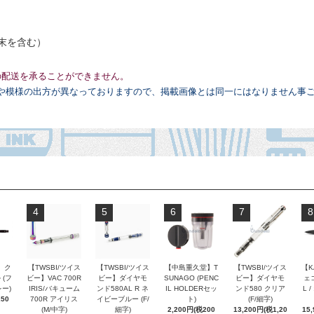
末を含む）
の配送を承ることができません。
や模様の出方が異なっておりますので、掲載画像とは同一にはなりません事
4
5
6
7
8
 ク
【TWSBI/ツイス
【TWSBI/ツイス
【中島重久堂】T
【TWSBI/ツイス
【K
 (フ
ビー】VAC 700R
ビー】ダイヤモ
SUNAGO (PENC
ビー】ダイヤモ
ェコ
ー)
IRIS/バキューム
ンド580AL R ネ
IL HOLDERセッ
ンド580 クリア
L 
250
700R アイリス
イビーブルー (F/
ト)
(F/細字)
(M/中字)
細字)
2,200円(税200
13,200円(税1,20
15