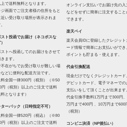
以上で送料無料となります。
オンライン支払いでお届け先の入
レジ画面でご注文者様の住所をもと
などをせずに簡単に注文すること
に近い受け取り場所が表示されま
できます。
す。
楽天ペイ
ポスト投函でお届け（ネコポスな
楽天会員IDに登録したクレジット
ど）
ード情報で簡単にお支払いができ
ポストへ投函してのお届けをさせて
ポイントも貯まる・使えます。
頂きます。
ご不在がちでお受け取りが難しい場
代金引換配送
合などに便利な配送方法です。
現金だけでなくクレジットカード
送料全国一律300円（税別）（※50
デビットカード、電子マネーでの
00円（税別）以上のご注文で送料
支払いをして頂くことが出来ます
無料となります）
代金引換手数料1万円まで300円、
万円まで400円 、10万円まで600
レターパック（日時指定不可）
（税別）
送料全国一律520円（税込）（※80
00円（税別）以上のご注文で送料
コンビニ決済（NP後払い）