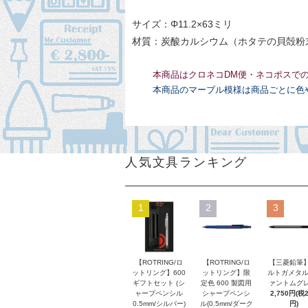
サイズ：Φ11.2×63ミリ
材質：炭酸カルシウム（ホタテの貝殻粉
本商品はクロネコDM便・ネコポスで
本商品のマーブル模様は商品ごとに色
人気文具ランキング
1
2
3
【ROTRING/ロ
【ROTRING/ロ
【三菱鉛筆】
ットリング】600
ットリング】限
ルトガメタル
ギフトセット (シ
定色 600 製図用
ァントムグレ
ャープペンシル
シャープペンシ
2,750円(税
0.5mm/シルバー)
ル(0.5mm/ダーク
円)