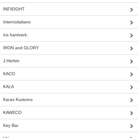
INFIEIGHT
Internoitaliano
iris hantverk:
IRON and GLORY
J.Herbin
KACO
KALA
Karas Kustoms
KAWECO
Key Bar