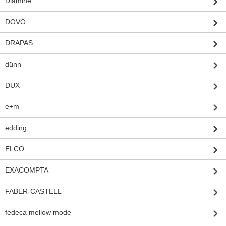
Diamine
DOVO
DRAPAS
dünn
DUX
e+m
edding
ELCO
EXACOMPTA
FABER-CASTELL
fedeca mellow mode