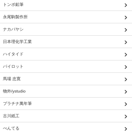
トンボ鉛筆
永尾駒製作所
ナカバヤシ
日本理化学工業
ハイタイド
パイロット
馬場 忠寛
物外/ystudio
プラチナ萬年筆
古川紙工
ぺんてる