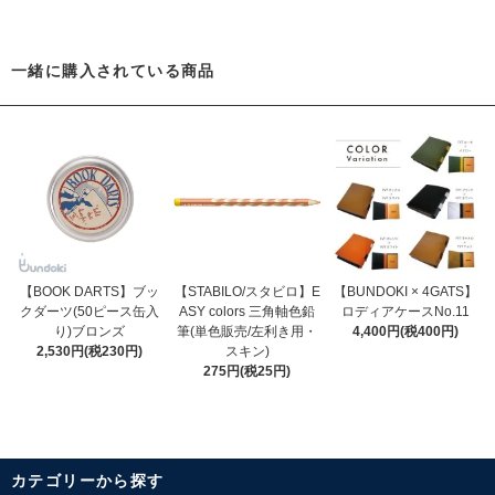
一緒に購入されている商品
【BOOK DARTS】ブッ
【STABILO/スタビロ】E
【BUNDOKI × 4GATS】
クダーツ(50ピース缶入
ASY colors 三角軸色鉛
ロディアケースNo.11
り)ブロンズ
筆(単色販売/左利き用・
4,400円(税400円)
2,530円(税230円)
スキン)
275円(税25円)
カテゴリーから探す