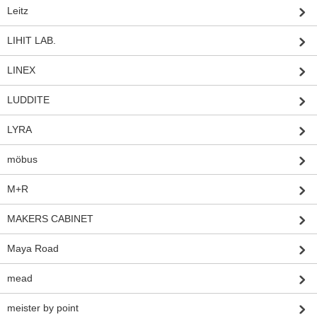
Leitz
LIHIT LAB.
LINEX
LUDDITE
LYRA
möbus
M+R
MAKERS CABINET
Maya Road
mead
meister by point