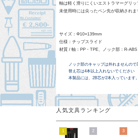
軸は軽く滑りにくいエストラマーグリッ
未使用時には尖ったペン先が収納されま
サイズ：Φ10×139mm
仕様：チップスライド
材質 / 軸：PP・TPE、ノック部：R-ABS
ノック部のキャップは外れませんので
替え芯は4本以上入れないでください
本製品には、2B芯が2本入っています
人気文具ランキング
1
2
3