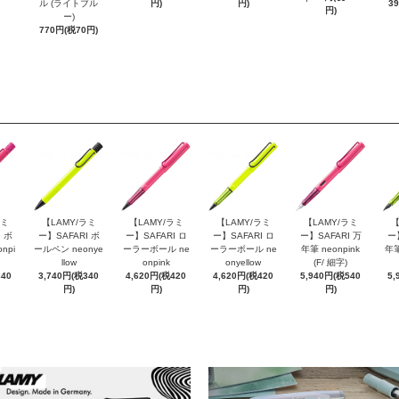
ル (ライトブル
円)
円)
3
円)
ー)
770円(税70円)
ラミ
【LAMY/ラミ
【LAMY/ラミ
【LAMY/ラミ
【LAMY/ラミ
【
 ボ
ー】SAFARI ボ
ー】SAFARI ロ
ー】SAFARI ロ
ー】SAFARI 万
ー
npi
ールペン neonye
ーラーボール ne
ーラーボール ne
年筆 neonpink
年筆
llow
onpink
onyellow
(F/ 細字)
340
3,740円(税340
4,620円(税420
4,620円(税420
5,940円(税540
5,
円)
円)
円)
円)