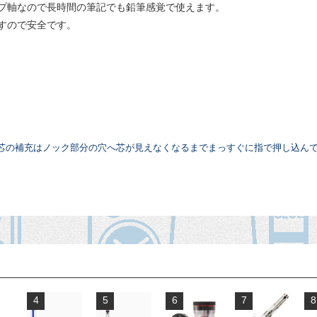
プ軸なので長時間の筆記でも鉛筆感覚で使えます。
すので安全です。
芯の補充はノック部分の穴へ芯が見えなくなるまでまっすぐに指で押し込ん
。
4
5
6
7
8