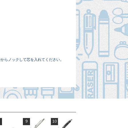
でからノックして芯を入れてください。
9
10