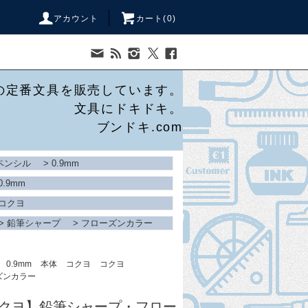
アカウント
カート(
0
)
の定番文具を販売しています。
文具にドキドキ。
ブンドキ.com
ペンシル
>
0.9mm
0.9mm
コクヨ
>
鉛筆シャープ
>
フローズンカラー
0.9mm
本体
コクヨ
コクヨ
ズンカラー
/コクヨ】鉛筆シャープ・フロー