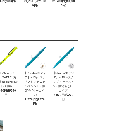
96円(税36円)
21,780円(税1,98
21,780円(税1,98
0円)
0円)
LAMY/ラミ
【Rhodia/ロディ
【Rhodia/ロディ
】SAFARI 万
ア】scRipt/スク
ア】scRipt/スク
 neonyellow
リプト メカニカ
リプト ボールペ
(F/ 細字)
ルペンシル・限
ン・限定色 (ター
940円(税540
定色 (ターコイ
コイズ)
円)
ズ)
2,970円(税270
2,970円(税270
円)
円)