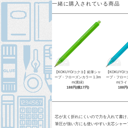
一緒に購入されている商品
【KOKUYO/コクヨ】鉛筆シャ
【KOKUYO
ープ・フローズンカラー 1.3m
ープ・フローズ
m(黄緑)
m(ライ
188円(税17円)
188円
芯が太く折れにくいので力を入れて書け
筆圧が強い方にも使いやすい太芯シャー