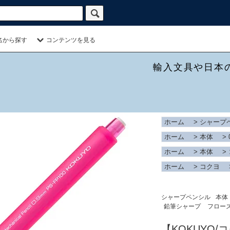
名から探す
コンテンツを見る
輸入文具や日本
ホーム
>
シャープ
ホーム
>
本体
>
ホーム
>
本体
>
ホーム
>
コクヨ
シャープペンシル
本体
鉛筆シャープ
フロー
【KOKUYO