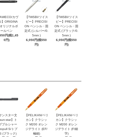
AWECO/カヴ
【TWSBI/ツイス
【TWSBI/ツイス
】ORIGINA
ビー】PRECISI
ビー】PRECISI
/ オリジナルボ
ON ペンシル・固
ON ペンシル・固
ールペン
定式 (シルバー/0.
定式 (ブラック/0.
,950円(税1,45
5mm )
5mm )
0円)
6,050円(税550
6,050円(税550
円)
円)
サンスター文
【PELIKAN/ペリ
【PELIKAN/ペリ
sun-star】ト
カン】クラシッ
カン】クラシッ
ププルシャー
ク M200 オレン
ク M200 オレン
topull S/トプ
ジデライト (EF/
ジデライト (F/細
S (ブラック)
極細)
字)