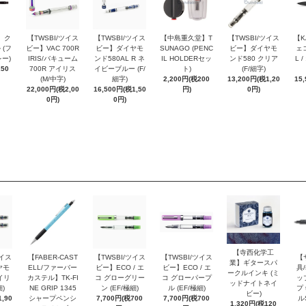
 ク
【TWSBI/ツイス
【TWSBI/ツイス
【中島重久堂】T
【TWSBI/ツイス
【K
 (フ
ビー】VAC 700R
ビー】ダイヤモ
SUNAGO (PENC
ビー】ダイヤモ
ェコ
ー)
IRIS/バキューム
ンド580AL R ネ
IL HOLDERセッ
ンド580 クリア
L 
250
700R アイリス
イビーブルー (F/
ト)
(F/細字)
(M/中字)
細字)
2,200円(税200
13,200円(税1,20
15
22,000円(税2,00
16,500円(税1,50
円)
0円)
0円)
0円)
【寺西化学工
ツイス
【FABER-CAST
【TWSBI/ツイス
【TWSBI/ツイス
【
業】ギタースパ
ヤモ
ELL/ファーバー
ビー】ECO / エ
ビー】ECO / エ
具/
ークルインキ (ミ
イリ
カステル】TK-FI
コ グローグリー
コ グローパープ
ッ
ッドナイトネイ
細)
NE GRIP 1345
ン (EF/極細)
ル (EF/極細)
プ 
ビー)
,90
シャープペンシ
7,700円(税700
7,700円(税700
ル
1,320円(税120