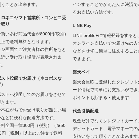
頂くことが出来ます。
インすることでかんたんに決済で
るお支払い方法です。
クロネコヤマト営業所・コンビニ受
け取り
LINE Pay
お買いあげ商品代金が8000円(税別)
LINE profile+に情報登録をすると
以上で送料無料となります。
オンライン支払いでお届け先の入
レジ画面でご注文者様の住所をもと
などをせずに簡単に注文すること
に近い受け取り場所が表示されま
できます。
す。
楽天ペイ
ポスト投函でお届け（ネコポスな
楽天会員IDに登録したクレジット
ど）
ード情報で簡単にお支払いができ
ポストへ投函してのお届けをさせて
ポイントも貯まる・使えます。
頂きます。
ご不在がちでお受け取りが難しい場
代金引換配送
合などに便利な配送方法です。
現金だけでなくクレジットカード
送料全国一律300円（税別）（※50
デビットカード、電子マネーでの
00円（税別）以上のご注文で送料
支払いをして頂くことが出来ます