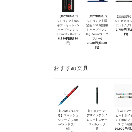
【ROTRING/ロ
【ROTRING/ロ
【三菱鉛筆】
ットリング】600
ットリング】限
ルトガメタル
ギフトセット (シ
定色 600 製図用
ァントムグレ
ャープペンシル
シャープペンシ
2,750円(税
0.5mm/シルバー)
ル(0.5mm/ダーク
円)
6,930円(税630
ブルー)
円)
3,630円(税330
円)
おすすめ文具
【Pentel/ぺんて
【CDT/クラフト
【TWSBI/
る】スマッシュ
デザインテクノ
ビー】ダイ
シャープ (0.5m
ロジー】エナー
ンド580 ア
m/レッドブルｰ
ジェルノック
ス (EF/極
軸)
(黒)
20,900円(税1