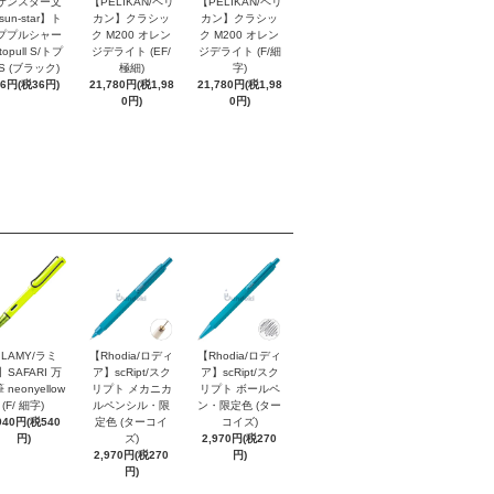
サンスター文
【PELIKAN/ペリ
【PELIKAN/ペリ
sun-star】ト
カン】クラシッ
カン】クラシッ
ププルシャー
ク M200 オレン
ク M200 オレン
topull S/トプ
ジデライト (EF/
ジデライト (F/細
S (ブラック)
極細)
字)
96円(税36円)
21,780円(税1,98
21,780円(税1,98
0円)
0円)
LAMY/ラミ
【Rhodia/ロディ
【Rhodia/ロディ
】SAFARI 万
ア】scRipt/スク
ア】scRipt/スク
 neonyellow
リプト メカニカ
リプト ボールペ
(F/ 細字)
ルペンシル・限
ン・限定色 (ター
940円(税540
定色 (ターコイ
コイズ)
円)
ズ)
2,970円(税270
2,970円(税270
円)
円)