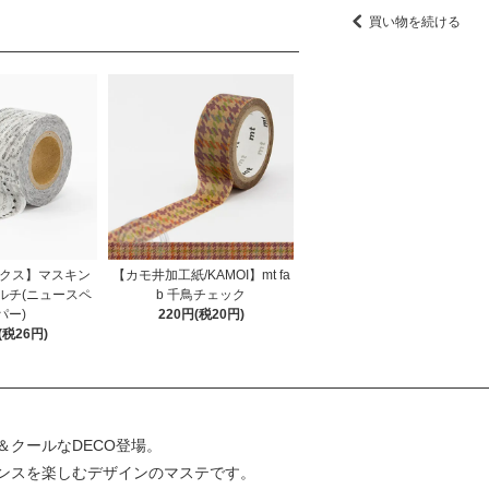
買い物を続ける
マークス】マスキン
【カモ井加工紙/KAMOI】mt fa
ルチ(ニュースペ
b 千鳥チェック
パー)
220円(税20円)
(税26円)
クールなDECO登場。
ンスを楽しむデザインのマステです。