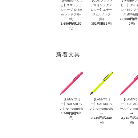
【Pentel/ぺんて
【CDT/クラフト
【TWSBI/
る】スマッシュ
デザインテクノ
ビー】ダイ
シャープ (0.5m
ロジー】エナー
ンド580 ア
m/レッドブルｰ
ジェルノック
ス (EF/極
軸)
(黒)
20,900円(税1
1,650円(税150
352円(税32円)
0円)
円)
新着文具
【LAMY/ラミ
【LAMY/ラミ
【LAMY/
ー】SAFARI ペ
ー】SAFARI ペ
ー】SAFARI
ンシル neonpink
ンシル neonyello
ールペン neo
3,740円(税340
w
nk
円)
3,740円(税340
3,740円(税
円)
円)