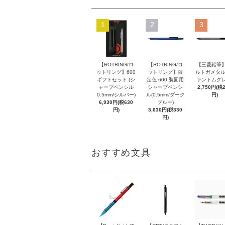
1
2
3
【ROTRING/ロ
【ROTRING/ロ
【三菱鉛筆】
ットリング】600
ットリング】限
ルトガメタル
ギフトセット (シ
定色 600 製図用
ァントムグレ
ャープペンシル
シャープペンシ
2,750円(税
0.5mm/シルバー)
ル(0.5mm/ダーク
円)
6,930円(税630
ブルー)
円)
3,630円(税330
円)
おすすめ文具