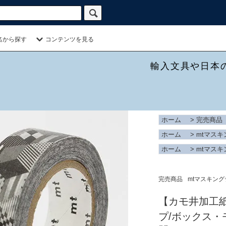
名から探す
コンテンツを見る
輸入文具や日本
ホーム
>
完売商品
ホーム
>
mtマス
ホーム
>
mtマス
完売商品
mtマスキン
【カモ井加工紙
プ/ボックス・