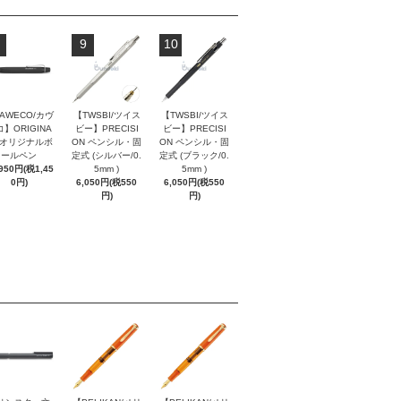
9
10
AWECO/カヴ
【TWSBI/ツイス
【TWSBI/ツイス
】ORIGINA
ビー】PRECISI
ビー】PRECISI
/ オリジナルボ
ON ペンシル・固
ON ペンシル・固
ールペン
定式 (シルバー/0.
定式 (ブラック/0.
,950円(税1,45
5mm )
5mm )
0円)
6,050円(税550
6,050円(税550
円)
円)