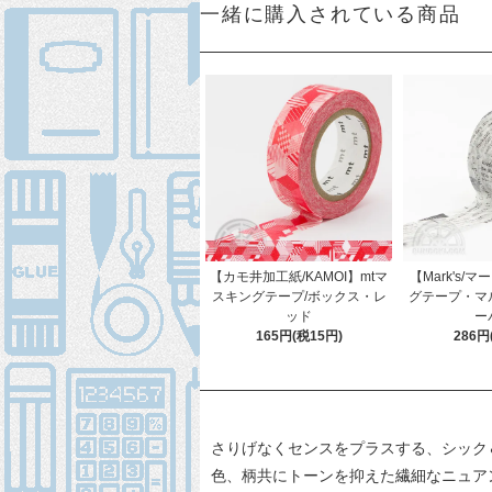
一緒に購入されている商品
【カモ井加工紙/KAMOI】mtマ
【Mark's/
スキングテープ/ボックス・レ
グテープ・マ
ッド
ー
165円(税15円)
286円
さりげなくセンスをプラスする、シック＆
色、柄共にトーンを抑えた繊細なニュア