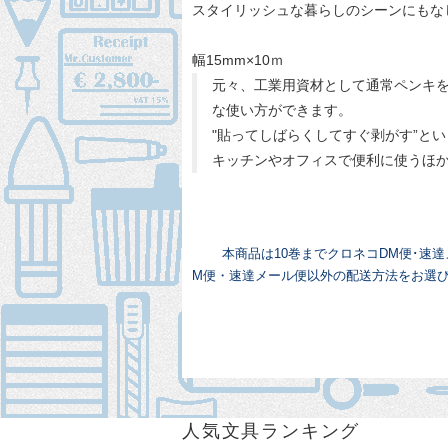
スタイリッシュな暮らしのシーンにもな
幅15mm×10ｍ
元々、工業用資材として通常ペンキ
な使い方ができます。
"貼ってしばらくしてすぐ剥がす”と
キッチンやオフィスで便利に使うほ
本商品は10巻までクロネコDM便･速
M便・速達メール便以外の配送方法をお選
人気文具ランキング