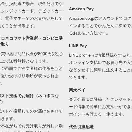
代金引換配送の場合、現金だけでな
Amazon Pay
くクレジットカード、デビットカー
ド、電子マネーでのお支払いをして
Amazon.co.jpのアカウントでログ
頂くことが出来ます。
インすることでかんたんに決済で
るお支払い方法です。
クロネコヤマト営業所・コンビニ受
け取り
LINE Pay
お買いあげ商品代金が8000円(税別)
LINE profile+に情報登録をすると
以上で送料無料となります。
オンライン支払いでお届け先の入
レジ画面でご注文者様の住所をもと
などをせずに簡単に注文すること
に近い受け取り場所が表示されま
できます。
す。
楽天ペイ
ポスト投函でお届け（ネコポスな
楽天会員IDに登録したクレジット
ど）
ード情報で簡単にお支払いができ
ポストへ投函してのお届けをさせて
ポイントも貯まる・使えます。
頂きます。
ご不在がちでお受け取りが難しい場
代金引換配送