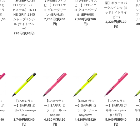
ツイス
【FABER-CAST
【TWSBI/ツイス
【TWSBI/ツイス
【
業】ギタースパ
ヤモ
ELL/ファーバー
ビー】ECO / エ
ビー】ECO / エ
具/
ークルインキ (ミ
イリ
カステル】TK-FI
コ グローグリー
コ グローパープ
ッ
ッドナイトネイ
細)
NE GRIP 1345
ン (EF/極細)
ル (EF/極細)
プ 
ビー)
,90
シャープペンシ
7,700円(税700
7,700円(税700
ル
1,320円(税120
ル (ライトブル
円)
円)
3
円)
ー)
770円(税70円)
ラミ
【LAMY/ラミ
【LAMY/ラミ
【LAMY/ラミ
【LAMY/ラミ
【
 ボ
ー】SAFARI ボ
ー】SAFARI ロ
ー】SAFARI ロ
ー】SAFARI 万
ー
npi
ールペン neonye
ーラーボール ne
ーラーボール ne
年筆 neonpink
年筆
llow
onpink
onyellow
(F/ 細字)
340
3,740円(税340
4,620円(税420
4,620円(税420
5,940円(税540
5,
円)
円)
円)
円)