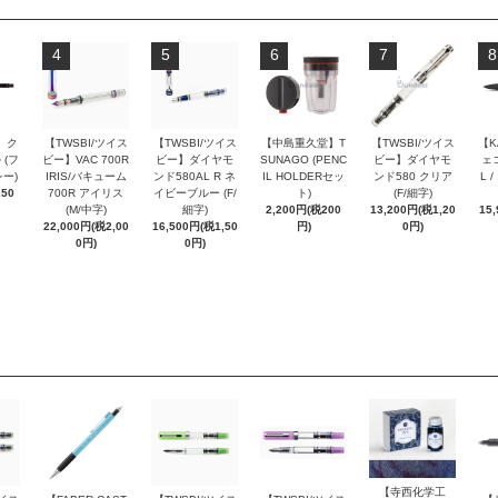
4
5
6
7
8
 ク
【TWSBI/ツイス
【TWSBI/ツイス
【中島重久堂】T
【TWSBI/ツイス
【K
 (フ
ビー】VAC 700R
ビー】ダイヤモ
SUNAGO (PENC
ビー】ダイヤモ
ェコ
ー)
IRIS/バキューム
ンド580AL R ネ
IL HOLDERセッ
ンド580 クリア
L 
250
700R アイリス
イビーブルー (F/
ト)
(F/細字)
(M/中字)
細字)
2,200円(税200
13,200円(税1,20
15
22,000円(税2,00
16,500円(税1,50
円)
0円)
0円)
0円)
【寺西化学工