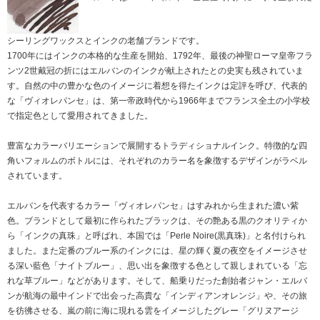
シーリングワックスとインクの老舗ブランドです。
1700年にはインクの本格的な生産を開始、1792年、最後の神聖ローマ皇帝フラ
ンツ2世戴冠の折にはエルバンのインクが献上されたとの史実も残されていま
す。自然の中の豊かな色のイメージに着想を得たインクは定評を呼び、代表的
な「ヴィオレパンセ」は、第一帝政時代から1966年までフランス全土の小学校
で指定色として愛用されてきました。
豊富なカラーバリエーションで展開するトラディショナルインク。特徴的な四
角いフォルムのボトルには、それぞれのカラー名を象徴するデザインがラベル
されています。
エルバンを代表するカラー「ヴィオレパンセ」はすみれから生まれた濃い紫
色。ブランドとして最初に作られたブラックは、その艶ある黒のクオリティか
ら「インクの真珠」と呼ばれ、本国では「Perle Noire(黒真珠)」と名付けられ
ました。また定番のブルー系のインクには、星の輝く夏の夜空をイメージさせ
る深い藍色「ナイトブルー」、思い出を象徴する色として親しまれている「忘
れな草ブルー」などがあります。そして、船乗りだった創始者ジャン・エルバ
ンが航海の最中インドで出会った高貴な「インディアンオレンジ」や、その旅
を彷彿させる、嵐の前に海に現れる雲をイメージしたグレー「グリヌアージ