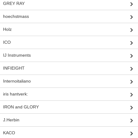
GREY RAY
hoechstmass
Holz
ICO
IJ Instruments
INFIEIGHT
Internoitaliano
iris hantverk:
IRON and GLORY
J.Herbin
KACO