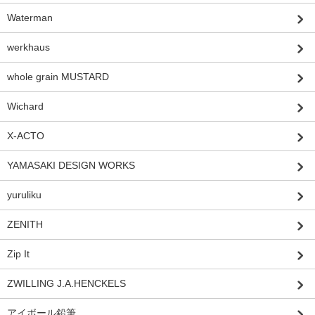
Waterman
werkhaus
whole grain MUSTARD
Wichard
X-ACTO
YAMASAKI DESIGN WORKS
yuruliku
ZENITH
Zip It
ZWILLING J.A.HENCKELS
アイボール鉛筆