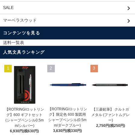
SALE
マーベラスウッド
コンテンツを見る
送料一覧表
人気文具ランキング
1
2
3
【ROTRING/ロットリン
【ROTRING/ロットリン
【三菱鉛筆】 クルトガ
グ】限定色 600 製図用
グ】600 ギフトセット
メタル (ファントムグレ
シャープペンシル(0.5m
(シャープペンシル0.5m
ー)
m/ダークブルー)
m/シルバー)
2,750円(税250円)
3,630円(税330円)
6,930円(税630円)