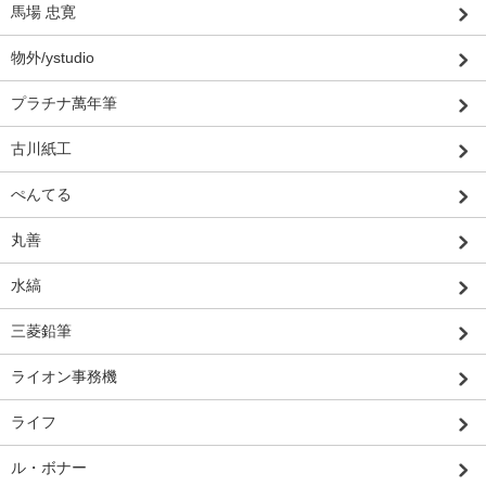
馬場 忠寛
物外/ystudio
プラチナ萬年筆
古川紙工
ぺんてる
丸善
水縞
三菱鉛筆
ライオン事務機
ライフ
ル・ボナー