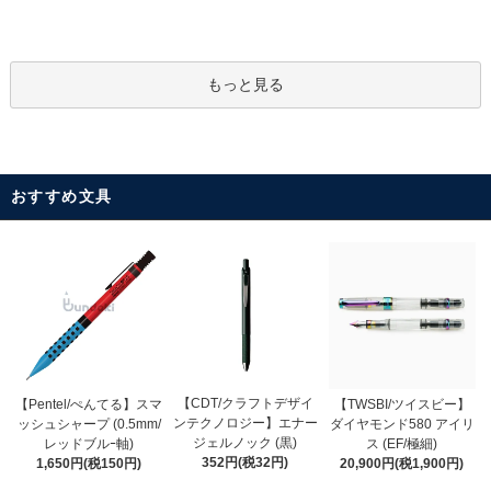
もっと見る
おすすめ文具
【CDT/クラフトデザイ
【Pentel/ぺんてる】スマ
【TWSBI/ツイスビー】
ンテクノロジー】エナー
ッシュシャープ (0.5mm/
ダイヤモンド580 アイリ
ジェルノック (黒)
レッドブルｰ軸)
ス (EF/極細)
352円(税32円)
1,650円(税150円)
20,900円(税1,900円)