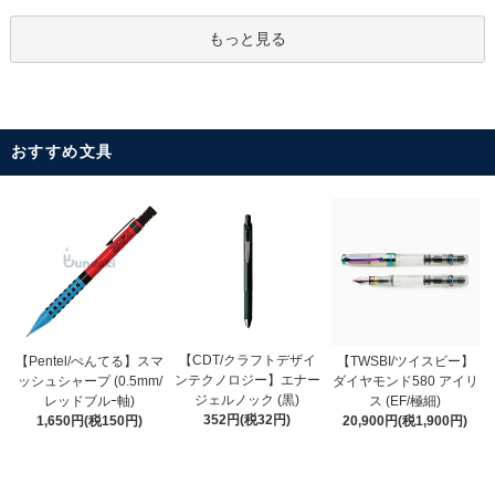
もっと見る
おすすめ文具
【CDT/クラフトデザイ
【Pentel/ぺんてる】スマ
【TWSBI/ツイスビー】
ンテクノロジー】エナー
ッシュシャープ (0.5mm/
ダイヤモンド580 アイリ
ジェルノック (黒)
レッドブルｰ軸)
ス (EF/極細)
352円(税32円)
1,650円(税150円)
20,900円(税1,900円)