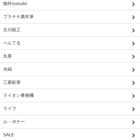
物外/ystudio
プラチナ萬年筆
古川紙工
ぺんてる
丸善
水縞
三菱鉛筆
ライオン事務機
ライフ
ル・ボナー
SALE