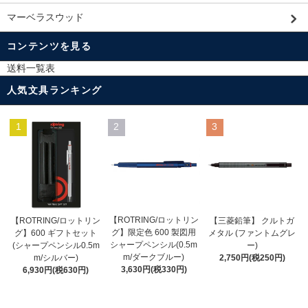
マーベラスウッド
コンテンツを見る
送料一覧表
人気文具ランキング
1
2
3
【ROTRING/ロットリン
【ROTRING/ロットリン
【三菱鉛筆】 クルトガ
グ】限定色 600 製図用
グ】600 ギフトセット
メタル (ファントムグレ
シャープペンシル(0.5m
(シャープペンシル0.5m
ー)
m/ダークブルー)
m/シルバー)
2,750円(税250円)
3,630円(税330円)
6,930円(税630円)