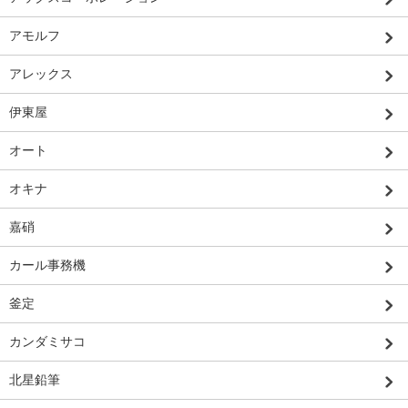
アモルフ
アレックス
伊東屋
オート
オキナ
嘉硝
カール事務機
釜定
カンダミサコ
北星鉛筆