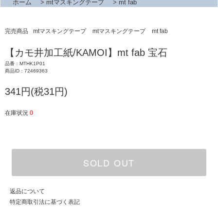
ホーム
>
mtマスキングテープ
>
mt fab
完売商品
mtマスキングテープ
mtマスキングテープ
mt fab
【カモ井加工紙/KAMOI】mt fab 宝石
品番：MTHK1P01
商品ID：72469363
341円(税31円)
在庫状況
0
SOLD OUT
返品について
特定商取引法に基づく表記