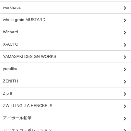
werkhaus
whole grain MUSTARD
Wichard
X-ACTO
YAMASAKI DESIGN WORKS
yuruliku
ZENITH
Zip It
ZWILLING J.A.HENCKELS
アイボール鉛筆
アックスコーポレーション