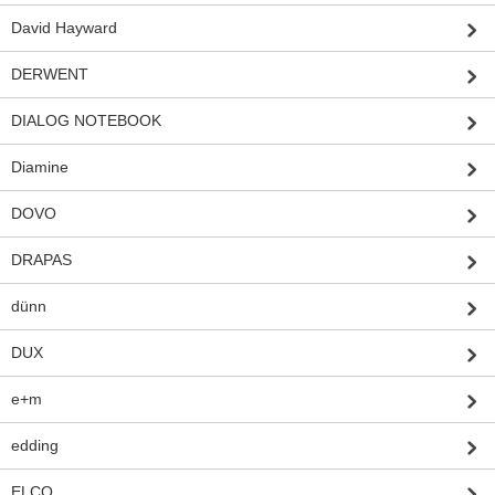
David Hayward
DERWENT
DIALOG NOTEBOOK
Diamine
DOVO
DRAPAS
dünn
DUX
e+m
edding
ELCO