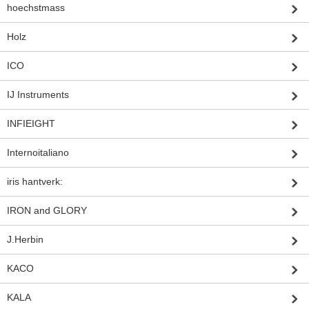
hoechstmass
Holz
ICO
IJ Instruments
INFIEIGHT
Internoitaliano
iris hantverk:
IRON and GLORY
J.Herbin
KACO
KALA