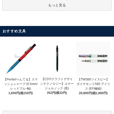
もっと見る
おすすめ文具
【CDT/クラフトデザイ
【Pentel/ぺんてる】スマ
【TWSBI/ツイスビー】
ンテクノロジー】エナー
ッシュシャープ (0.5mm/
ダイヤモンド580 アイリ
ジェルノック (黒)
レッドブルｰ軸)
ス (EF/極細)
352円(税32円)
1,650円(税150円)
20,900円(税1,900円)