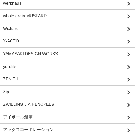
werkhaus
whole grain MUSTARD
Wichard
X-ACTO
YAMASAKI DESIGN WORKS
yuruliku
ZENITH
Zip It
ZWILLING J.A.HENCKELS
アイボール鉛筆
アックスコーポレーション