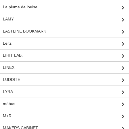
La plume de louise
LAMY
LASTLINE BOOKMARK
Leitz
LIHIT LAB.
LINEX
LUDDITE
LYRA
möbus
M+R
MAKERS CABINET