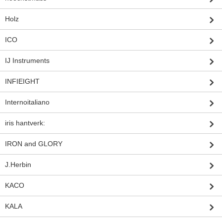
Holz
ICO
IJ Instruments
INFIEIGHT
Internoitaliano
iris hantverk:
IRON and GLORY
J.Herbin
KACO
KALA