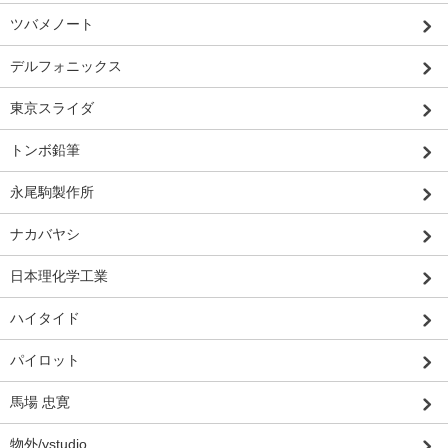
ツバメノート
デルフォニックス
東京スライダ
トンボ鉛筆
永尾駒製作所
ナカバヤシ
日本理化学工業
ハイタイド
パイロット
馬場 忠寛
物外/ystudio