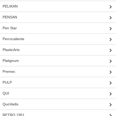
PELIKAN
PENSAN
Pen Star
Perrocaliente
PlasticArts
Platignum
Premec
PULP
QUI
QuoVadis
RETRO 1951