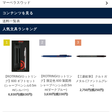
マーベラスウッド
コンテンツを見る
送料一覧表
人気文具ランキング
1
2
3
【ROTRING/ロットリン
【ROTRING/ロットリン
【三菱鉛筆】 クルトガ
グ】限定色 600 製図用
グ】600 ギフトセット
メタル (ファントムグレ
シャープペンシル(0.5m
(シャープペンシル0.5m
ー)
m/ダークブルー)
m/シルバー)
2,750円(税250円)
3,630円(税330円)
6,930円(税630円)