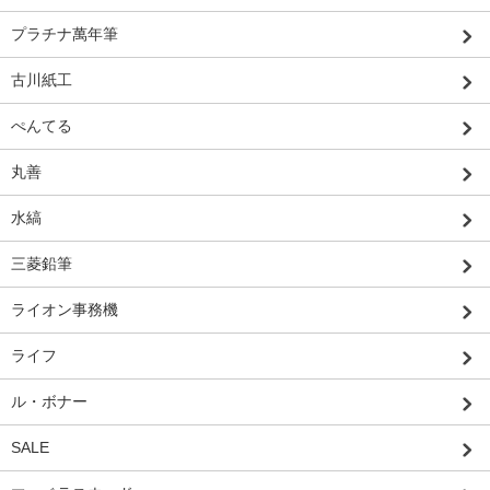
プラチナ萬年筆
古川紙工
ぺんてる
丸善
水縞
三菱鉛筆
ライオン事務機
ライフ
ル・ボナー
SALE