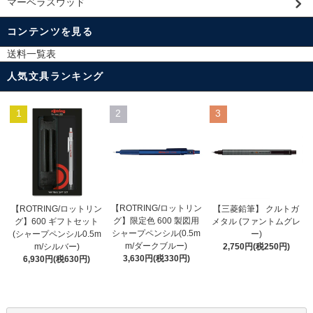
マーベラスウッド
コンテンツを見る
送料一覧表
人気文具ランキング
1
2
3
【ROTRING/ロットリン
【ROTRING/ロットリン
【三菱鉛筆】 クルトガ
グ】限定色 600 製図用
グ】600 ギフトセット
メタル (ファントムグレ
シャープペンシル(0.5m
(シャープペンシル0.5m
ー)
m/ダークブルー)
m/シルバー)
2,750円(税250円)
3,630円(税330円)
6,930円(税630円)