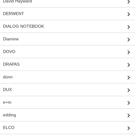
David Hayward
DERWENT
DIALOG NOTEBOOK
Diamine
DOVO
DRAPAS
dünn
DUX
e+m
edding
ELCO