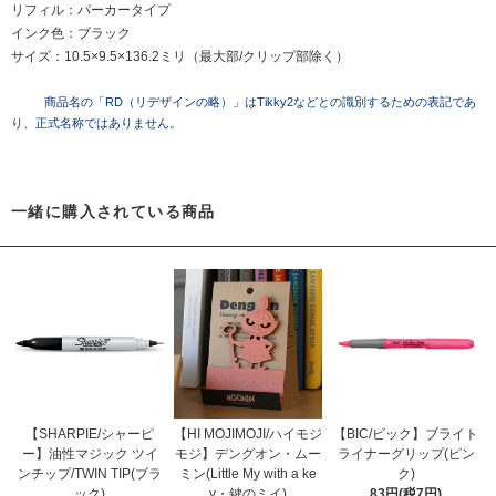
リフィル：パーカータイプ
インク色：ブラック
サイズ：10.5×9.5×136.2ミリ（最大部/クリップ部除く）
商品名の「RD（リデザインの略）」はTikky2などとの識別するための表記であ
り、正式名称ではありません。
一緒に購入されている商品
【SHARPIE/シャーピ
【HI MOJIMOJI/ハイモジ
【BIC/ビック】ブライト
ー】油性マジック ツイ
モジ】デングオン・ムー
ライナーグリップ(ピン
ンチップ/TWIN TIP(ブラ
ミン(Little My with a ke
ク)
ック)
y・鍵のミイ)
83円(税7円)