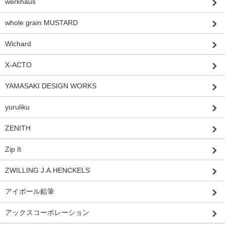
werkhaus
whole grain MUSTARD
Wichard
X-ACTO
YAMASAKI DESIGN WORKS
yuruliku
ZENITH
Zip It
ZWILLING J.A.HENCKELS
アイボール鉛筆
アックスコーポレーション