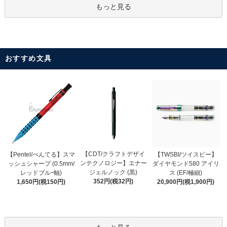
もっと見る
おすすめ文具
【CDT/クラフトデザイ
【Pentel/ぺんてる】スマ
【TWSBI/ツイスビー】
ンテクノロジー】エナー
ッシュシャープ (0.5mm/
ダイヤモンド580 アイリ
ジェルノック (黒)
レッドブルｰ軸)
ス (EF/極細)
352円(税32円)
1,650円(税150円)
20,900円(税1,900円)