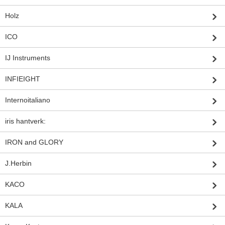
Holz
ICO
IJ Instruments
INFIEIGHT
Internoitaliano
iris hantverk:
IRON and GLORY
J.Herbin
KACO
KALA