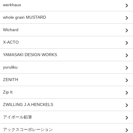
werkhaus
whole grain MUSTARD
Wichard
X-ACTO
YAMASAKI DESIGN WORKS
yuruliku
ZENITH
Zip It
ZWILLING J.A.HENCKELS
アイボール鉛筆
アックスコーポレーション