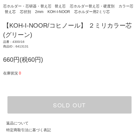
芯ホルダー・芯研器・替え芯
替え芯
芯ホルダー替え芯・硬度別
カラー芯
替え芯
芯径別
2mm
KOH-I-NOOR
芯ホルダー用2ミリ芯
【KOH-I-NOOR/コヒノール】 ２ミリカラー芯
(グリーン)
品番：4300/16
商品ID：6413131
660円(税60円)
在庫状況
0
SOLD OUT
返品について
特定商取引法に基づく表記