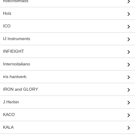
hoechstmass
Holz
ICO
IJ Instruments
INFIEIGHT
Internoitaliano
iris hantverk:
IRON and GLORY
J.Herbin
KACO
KALA