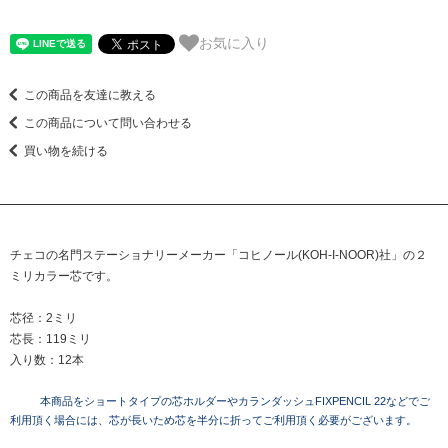
お気に入り
この商品を友達に教える
この商品について問い合わせる
買い物を続ける
チェコの名門ステーショナリーメーカー「コヒノール(KOH-I-NOOR)社」の２
ミリカラー芯です。
芯径：2ミリ
芯長：119ミリ
入り数：12本
本商品をショートタイプの芯ホルダーやカランダッシュFIXPENCIL 22などでご
利用頂く場合には、芯が長いため芯を半分に折ってご利用頂く必要がございます。