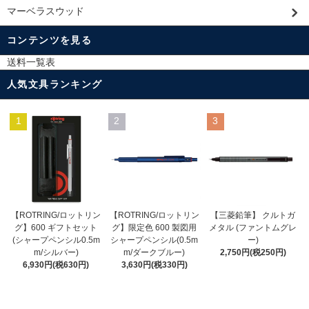
マーベラスウッド
コンテンツを見る
送料一覧表
人気文具ランキング
1
2
3
【ROTRING/ロットリン
【ROTRING/ロットリン
【三菱鉛筆】 クルトガ
グ】限定色 600 製図用
グ】600 ギフトセット
メタル (ファントムグレ
シャープペンシル(0.5m
(シャープペンシル0.5m
ー)
m/ダークブルー)
m/シルバー)
2,750円(税250円)
3,630円(税330円)
6,930円(税630円)