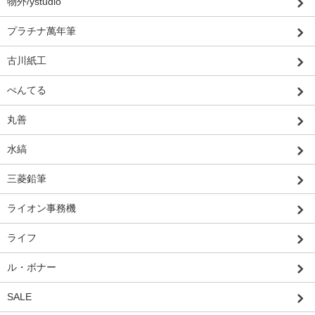
物外/ystudio
プラチナ萬年筆
古川紙工
ぺんてる
丸善
水縞
三菱鉛筆
ライオン事務機
ライフ
ル・ボナー
SALE