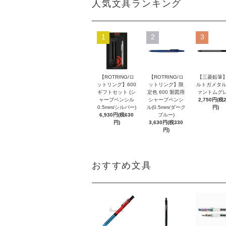
人気文具ランキング
1
2
3
【ROTRING/ロ
【ROTRING/ロ
【三菱鉛筆】
ットリング】600
ットリング】限
ルトガメタル
ギフトセット (シ
定色 600 製図用
ァントムグレ
ャープペンシル
シャープペンシ
2,750円(税
0.5mm/シルバー)
ル(0.5mm/ダーク
円)
6,930円(税630
ブルー)
円)
3,630円(税330
円)
おすすめ文具