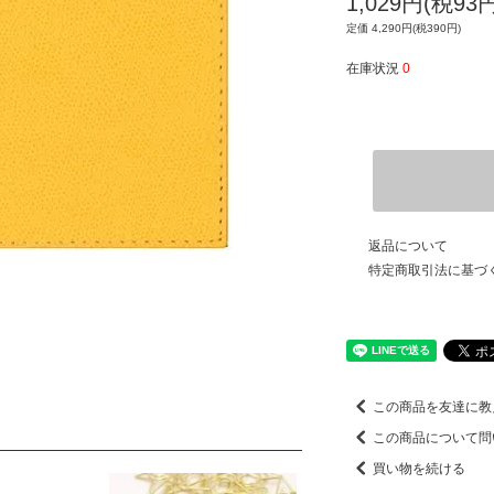
1,029円(税93円
定価 4,290円(税390円)
在庫状況
0
返品について
特定商取引法に基づ
この商品を友達に教
この商品について問
買い物を続ける