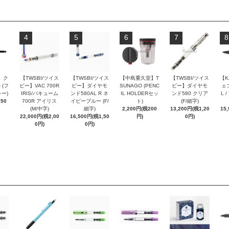
4
5
6
7
8
 ク
【TWSBI/ツイス
【TWSBI/ツイス
【中島重久堂】T
【TWSBI/ツイス
【K
 (フ
ビー】VAC 700R
ビー】ダイヤモ
SUNAGO (PENC
ビー】ダイヤモ
ェコ
ー)
IRIS/バキューム
ンド580AL R ネ
IL HOLDERセッ
ンド580 クリア
L 
250
700R アイリス
イビーブルー (F/
ト)
(F/細字)
(M/中字)
細字)
2,200円(税200
13,200円(税1,20
15
22,000円(税2,00
16,500円(税1,50
円)
0円)
0円)
0円)