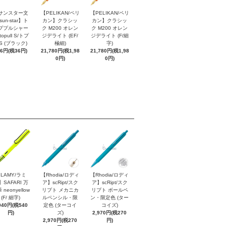
サンスター文
【PELIKAN/ペリ
【PELIKAN/ペリ
sun-star】ト
カン】クラシッ
カン】クラシッ
ププルシャー
ク M200 オレン
ク M200 オレン
topull S/トプ
ジデライト (EF/
ジデライト (F/細
S (ブラック)
極細)
字)
96円(税36円)
21,780円(税1,98
21,780円(税1,98
0円)
0円)
LAMY/ラミ
【Rhodia/ロディ
【Rhodia/ロディ
】SAFARI 万
ア】scRipt/スク
ア】scRipt/スク
 neonyellow
リプト メカニカ
リプト ボールペ
(F/ 細字)
ルペンシル・限
ン・限定色 (ター
940円(税540
定色 (ターコイ
コイズ)
円)
ズ)
2,970円(税270
2,970円(税270
円)