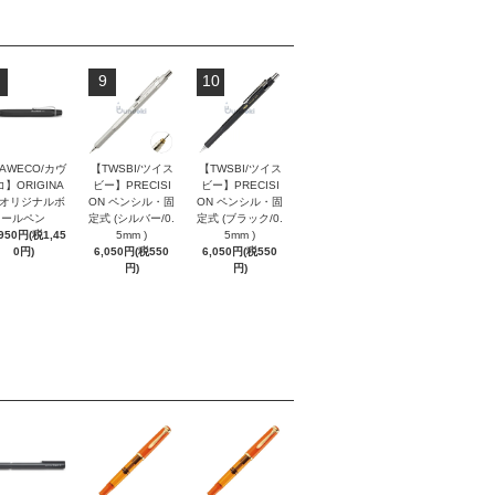
9
10
AWECO/カヴ
【TWSBI/ツイス
【TWSBI/ツイス
】ORIGINA
ビー】PRECISI
ビー】PRECISI
/ オリジナルボ
ON ペンシル・固
ON ペンシル・固
ールペン
定式 (シルバー/0.
定式 (ブラック/0.
,950円(税1,45
5mm )
5mm )
0円)
6,050円(税550
6,050円(税550
円)
円)