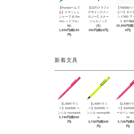
【Pentel/ぺんて
【CDT/クラフト
【TWSBI/
る】スマッシュ
デザインテクノ
ビー】ダイ
シャープ (0.5m
ロジー】エナー
ンド580 ア
m/レッドブルｰ
ジェルノック
ス (EF/極
軸)
(黒)
20,900円(税1
1,650円(税150
352円(税32円)
0円)
円)
新着文具
【LAMY/ラミ
【LAMY/ラミ
【LAMY/
ー】SAFARI ペ
ー】SAFARI ペ
ー】SAFARI
ンシル neonpink
ンシル neonyello
ールペン neo
3,740円(税340
w
nk
円)
3,740円(税340
3,740円(税
円)
円)