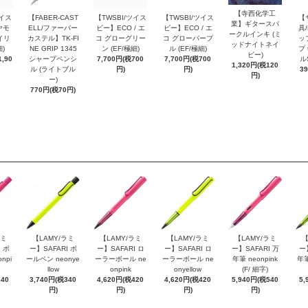
【寺西化学工
ツイス
【FABER-CAST
【TWSBI/ツイス
【TWSBI/ツイス
【
業】ギタースパ
ヤモ
ELL/ファーバー
ビー】ECO / エ
ビー】ECO / エ
具/
ークルインキ (ミ
イリ
カステル】TK-FI
コ グローグリー
コ グローパープ
ッ
ッドナイトネイ
細)
NE GRIP 1345
ン (EF/極細)
ル (EF/極細)
プ 
ビー)
,90
シャープペンシ
7,700円(税700
7,700円(税700
ル
1,320円(税120
ル (ライトブル
円)
円)
3
円)
ー)
770円(税70円)
ラミ
【LAMY/ラミ
【LAMY/ラミ
【LAMY/ラミ
【LAMY/ラミ
【
 ボ
ー】SAFARI ボ
ー】SAFARI ロ
ー】SAFARI ロ
ー】SAFARI 万
ー
npi
ールペン neonye
ーラーボール ne
ーラーボール ne
年筆 neonpink
年筆
llow
onpink
onyellow
(F/ 細字)
340
3,740円(税340
4,620円(税420
4,620円(税420
5,940円(税540
5,
円)
円)
円)
円)