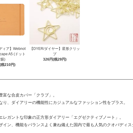
ディア】Webnot
【DYER/ダイヤー】星形クリッ
dscape A5 (ドット
プ
眼)
326円(税29円)
円(税210円)
豊富な合皮カバー「クラブ」。
なり、ダイアリーの機能性にカジュアルなファッション性をプラス。
エレガントな印象の正方形ダイアリー「エグゼクティブノート」。
ザイン、機能をバランスよく兼ね備えた国内で最も人気のクオバディス