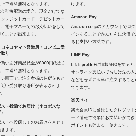
以上で送料無料となります。
けます。
代金引換配送の場合、現金だけでな
Amazon Pay
くクレジットカード、デビットカー
ド、電子マネーでのお支払いをして
Amazon.co.jpのアカウントでログ
頂くことが出来ます。
インすることでかんたんに決済で
るお支払い方法です。
クロネコヤマト営業所・コンビニ受
け取り
LINE Pay
お買いあげ商品代金が8000円(税別)
LINE profile+に情報登録をすると
以上で送料無料となります。
オンライン支払いでお届け先の入
レジ画面でご注文者様の住所をもと
などをせずに簡単に注文すること
に近い受け取り場所が表示されま
できます。
す。
楽天ペイ
ポスト投函でお届け（ネコポスな
楽天会員IDに登録したクレジット
ど）
ード情報で簡単にお支払いができ
ポストへ投函してのお届けをさせて
ポイントも貯まる・使えます。
頂きます。