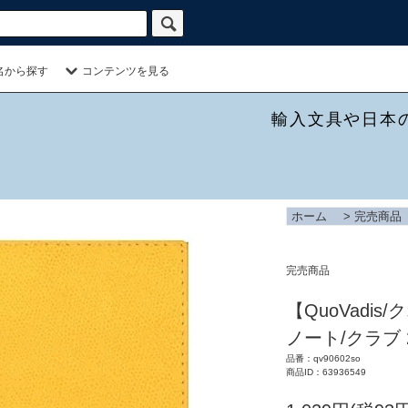
名から探す
コンテンツを見る
輸入文具や日本
ホーム
>
完売商品
完売商品
【QuoVadi
ノート/クラブ 
品番：qv90602so
商品ID：63936549