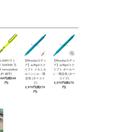
LAMY/ラミ
【Rhodia/ロディ
【Rhodia/ロディ
】SAFARI 万
ア】scRipt/スク
ア】scRipt/スク
 neonyellow
リプト メカニカ
リプト ボールペ
(F/ 細字)
ルペンシル・限
ン・限定色 (ター
940円(税540
定色 (ターコイ
コイズ)
円)
ズ)
2,970円(税270
2,970円(税270
円)
円)