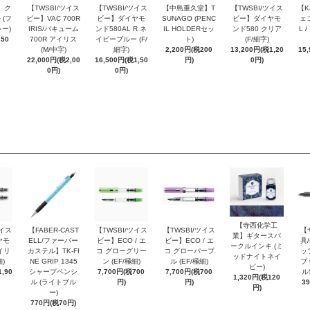
 ク
【TWSBI/ツイス
【TWSBI/ツイス
【中島重久堂】T
【TWSBI/ツイス
【K
 (フ
ビー】VAC 700R
ビー】ダイヤモ
SUNAGO (PENC
ビー】ダイヤモ
ェコ
ー)
IRIS/バキューム
ンド580AL R ネ
IL HOLDERセッ
ンド580 クリア
L 
250
700R アイリス
イビーブルー (F/
ト)
(F/細字)
(M/中字)
細字)
2,200円(税200
13,200円(税1,20
15
22,000円(税2,00
16,500円(税1,50
円)
0円)
0円)
0円)
【寺西化学工
ツイス
【FABER-CAST
【TWSBI/ツイス
【TWSBI/ツイス
【
業】ギタースパ
ヤモ
ELL/ファーバー
ビー】ECO / エ
ビー】ECO / エ
具/
ークルインキ (ミ
イリ
カステル】TK-FI
コ グローグリー
コ グローパープ
ッ
ッドナイトネイ
細)
NE GRIP 1345
ン (EF/極細)
ル (EF/極細)
プ 
ビー)
,90
シャープペンシ
7,700円(税700
7,700円(税700
ル
1,320円(税120
ル (ライトブル
円)
円)
3
円)
ー)
770円(税70円)