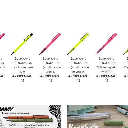
ラミ
【LAMY/ラミ
【LAMY/ラミ
【LAMY/ラミ
【LAMY/ラミ
【
 ボ
ー】SAFARI ボ
ー】SAFARI ロ
ー】SAFARI ロ
ー】SAFARI 万
ー
npi
ールペン neonye
ーラーボール ne
ーラーボール ne
年筆 neonpink
年筆
llow
onpink
onyellow
(F/ 細字)
340
3,740円(税340
4,620円(税420
4,620円(税420
5,940円(税540
5,
円)
円)
円)
円)