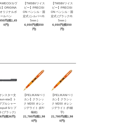
AWECO/カヴ
【TWSBI/ツイス
【TWSBI/ツイス
】ORIGINA
ビー】PRECISI
ビー】PRECISI
/ オリジナルボ
ON ペンシル・固
ON ペンシル・固
ールペン
定式 (シルバー/0.
定式 (ブラック/0.
,950円(税1,45
5mm )
5mm )
0円)
6,050円(税550
6,050円(税550
円)
円)
サンスター文
【PELIKAN/ペリ
【PELIKAN/ペリ
sun-star】ト
カン】クラシッ
カン】クラシッ
ププルシャー
ク M200 オレン
ク M200 オレン
topull S/トプ
ジデライト (EF/
ジデライト (F/細
S (ブラック)
極細)
字)
96円(税36円)
21,780円(税1,98
21,780円(税1,98
0円)
0円)