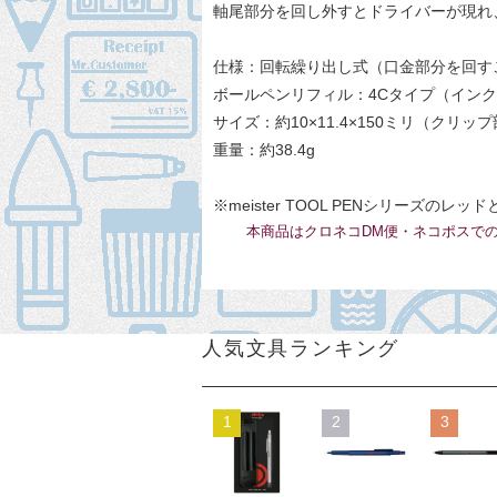
軸尾部分を回し外すとドライバーが現れ
仕様：回転繰り出し式（口金部分を回す
ボールペンリフィル：4Cタイプ（イン
サイズ：約10×11.4×150ミリ（クリッ
重量：約38.4g
※
meister TOOL PENシリーズ
のレッド
本商品はクロネコDM便・ネコポスで
人気文具ランキング
1
2
3