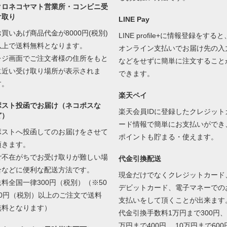
クロネコヤマト営業所・コンビニ受
け取り
LINE Pay
お買いあげ商品代金が8000円(税別)
LINE profile+に情報登録をすると
以上で送料無料となります。
オンライン支払いでお届け先の入
レジ画面でご注文者様の住所をもと
などをせずに簡単に注文すること
に近い受け取り場所が表示されま
できます。
す。
楽天ペイ
ポスト投函でお届け（ネコポスな
楽天会員IDに登録したクレジット
ど）
ード情報で簡単にお支払いができ
ポストへ投函してのお届けをさせて
ポイントも貯まる・使えます。
頂きます。
ご不在がちでお受け取りが難しい場
代金引換配送
合などに便利な配送方法です。
現金だけでなくクレジットカード
送料全国一律300円（税別）（※50
デビットカード、電子マネーでの
00円（税別）以上のご注文で送料
支払いをして頂くことが出来ます
無料となります）
代金引換手数料1万円まで300円、
万円まで400円 、10万円まで600