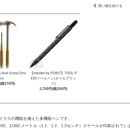
買い物を続ける
And Screw Driv
【meister by POINT】TOOL P
ers
EN/ツールペン(オールブラッ
円(税270円)
ク)
2,750円(税250円)
イラスの機能を備えた多機能ペンです。
200、1/300 メートル（1:1、1:2、1:3センチ）スケールが印刷されて