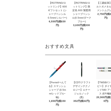
【ROTRING/ロ
【ROTRING/ロ
【三菱鉛筆】
ットリング】600
ットリング】限
ルトガメタル
ギフトセット (シ
定色 600 製図用
ァントムグレ
ャープペンシル
シャープペンシ
2,750円(税
0.5mm/シルバー)
ル(0.5mm/ダーク
円)
6,930円(税630
ブルー)
円)
3,630円(税330
円)
おすすめ文具
【Pentel/ぺんて
【CDT/クラフト
【TWSBI/
る】スマッシュ
デザインテクノ
ビー】ダイ
シャープ (0.5m
ロジー】エナー
ンド580 ア
m/レッドブルｰ
ジェルノック
ス (EF/極
軸)
(黒)
20,900円(税1
1,650円(税150
352円(税32円)
0円)
円)