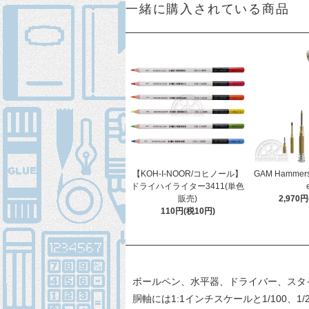
一緒に購入されている商品
【KOH-I-NOOR/コヒノール】
GAM Hammers 
ドライハイライター3411(単色
販売)
2,970
110円(税10円)
ボールペン、水平器、ドライバー、スタ
胴軸には1:1インチスケールと1/100、1/