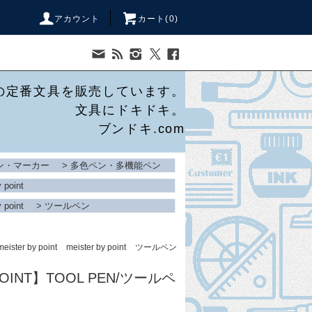
アカウント
カート(
0
)
の定番文具を販売しています。
文具にドキドキ。
ブンドキ.com
ン・マーカー
>
多色ペン・多機能ペン
 point
 point
>
ツールペン
meister by point
meister by point
ツールペン
y POINT】TOOL PEN/ツールペ