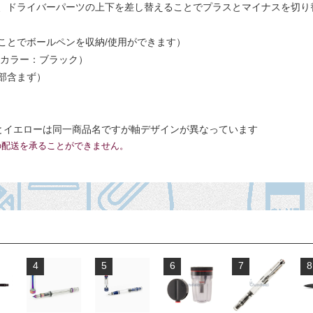
、ドライバーパーツの上下を差し替えることでプラスとマイナスを切り
ことでボールペンを収納/使用ができます）
クカラー：ブラック）
プ部含まず）
とイエローは同一商品名ですが軸デザインが異なっています
の配送を承ることができません。
4
5
6
7
8