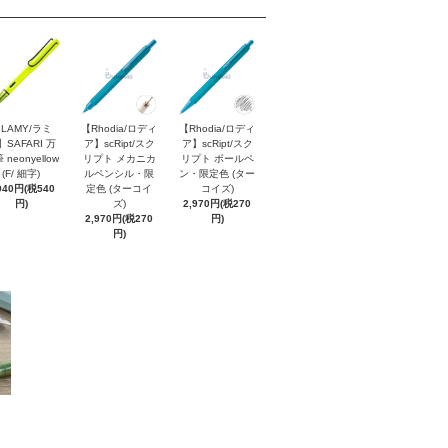
LAMY/ラミ
【Rhodia/ロディ
【Rhodia/ロディ
】SAFARI 万
ア】scRipt/スク
ア】scRipt/スク
 neonyellow
リプト メカニカ
リプト ボールペ
(F/ 細字)
ルペンシル・限
ン・限定色 (ター
940円(税540
定色 (ターコイ
コイズ)
円)
ズ)
2,970円(税270
2,970円(税270
円)
円)