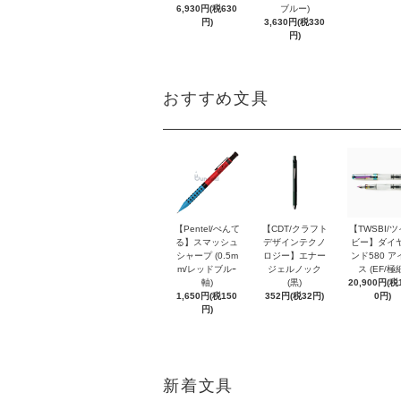
6,930円(税630
ブルー)
円)
3,630円(税330
円)
おすすめ文具
【Pentel/ぺんて
【CDT/クラフト
【TWSBI/
る】スマッシュ
デザインテクノ
ビー】ダイ
シャープ (0.5m
ロジー】エナー
ンド580 ア
m/レッドブルｰ
ジェルノック
ス (EF/極
軸)
(黒)
20,900円(税1
1,650円(税150
352円(税32円)
0円)
円)
新着文具