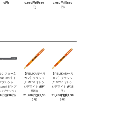
0円)
6,050円(税550
6,050円(税550
円)
円)
サンスター文
【PELIKAN/ペリ
【PELIKAN/ペリ
sun-star】ト
カン】クラシッ
カン】クラシッ
ププルシャー
ク M200 オレン
ク M200 オレン
topull S/トプ
ジデライト (EF/
ジデライト (F/細
S (ブラック)
極細)
字)
96円(税36円)
21,780円(税1,98
21,780円(税1,98
0円)
0円)