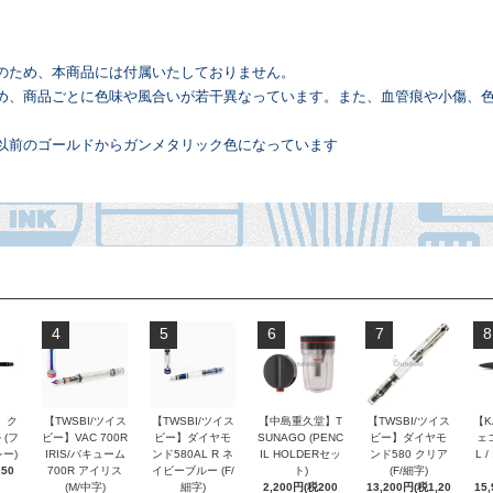
のため、本商品には付属いたしておりません。
め、商品ごとに色味や風合いが若干異なっています。また、血管痕や小傷、
以前のゴールドからガンメタリック色になっています
4
5
6
7
8
 ク
【TWSBI/ツイス
【TWSBI/ツイス
【中島重久堂】T
【TWSBI/ツイス
【K
 (フ
ビー】VAC 700R
ビー】ダイヤモ
SUNAGO (PENC
ビー】ダイヤモ
ェコ
ー)
IRIS/バキューム
ンド580AL R ネ
IL HOLDERセッ
ンド580 クリア
L 
250
700R アイリス
イビーブルー (F/
ト)
(F/細字)
(M/中字)
細字)
2,200円(税200
13,200円(税1,20
15