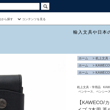
名から探す
コンテンツを見る
輸入文具や日本
ホーム
>
机上文具
ホーム
>
KAWECO
ホーム
>
KAWECO
机上文具・学用品
KAW
ペンケース、ペンシー
【KAWECO
イプ 2本用 革