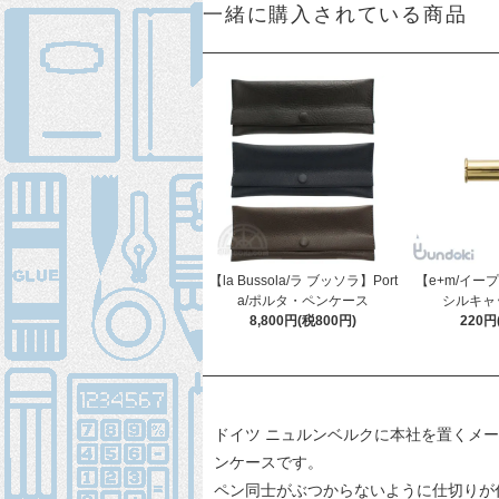
一緒に購入されている商品
【la Bussola/ラ ブッソラ】Port
【e+m/イー
a/ポルタ・ペンケース
シルキャップ
8,800円(税800円)
220円
ドイツ ニュルンベルクに本社を置くメーカ
ンケースです。
ペン同士がぶつからないように仕切りが