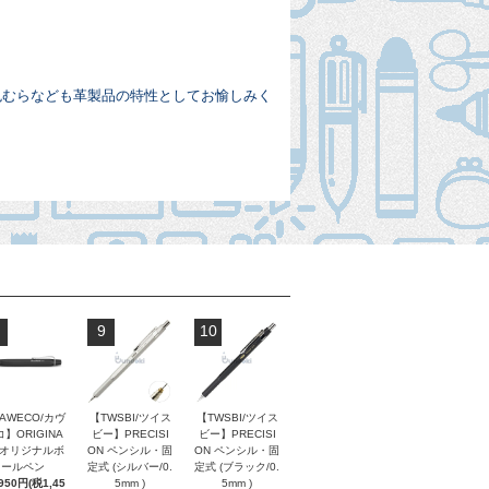
色むらなども革製品の特性としてお愉しみく
9
10
AWECO/カヴ
【TWSBI/ツイス
【TWSBI/ツイス
】ORIGINA
ビー】PRECISI
ビー】PRECISI
/ オリジナルボ
ON ペンシル・固
ON ペンシル・固
ールペン
定式 (シルバー/0.
定式 (ブラック/0.
,950円(税1,45
5mm )
5mm )