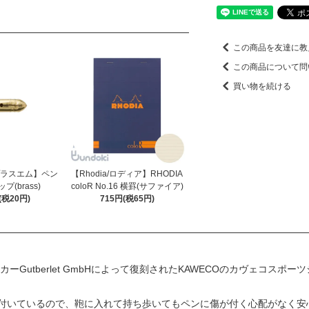
この商品を友達に教
この商品について問
買い物を続ける
プラスエム】ペン
【Rhodia/ロディア】RHODIA
(brass)
coloR No.16 横罫(サファイア)
(税20円)
715円(税65円)
ーGutberlet GmbHによって復刻されたKAWECOのカヴェコスポ
付いているので、鞄に入れて持ち歩いてもペンに傷が付く心配がなく安