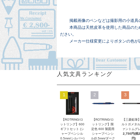
掲載画像のペンなどは撮影用の小道具
本商品は天然皮革を使用した商品のた
ださい。
メーカー仕様変更によりボタンの色が
人気文具ランキング
1
2
3
【ROTRING/ロ
【ROTRING/ロ
【三菱鉛筆】
ットリング】600
ットリング】限
ルトガメタル
ギフトセット (シ
定色 600 製図用
ァントムグレ
ャープペンシル
シャープペンシ
2,750円(税
0.5mm/シルバー)
ル(0.5mm/ダーク
円)