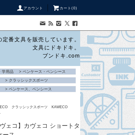
アカウント
カート(
0
)
の定番文具を販売しています。
文具にドキドキ。
ブンドキ.com
・学用品
>
ペンケース・ペンシース
>
クラッシックスポーツ
>
ペンケース、ペンシース
ECO
クラッシックスポーツ
KAWECO
ス
/カヴェコ】カヴェコ ショートタ
ケース