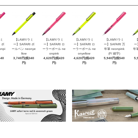
ラミ
【LAMY/ラミ
【LAMY/ラミ
【LAMY/ラミ
【LAMY/ラミ
【
 ボ
ー】SAFARI ボ
ー】SAFARI ロ
ー】SAFARI ロ
ー】SAFARI 万
ー
npi
ールペン neonye
ーラーボール ne
ーラーボール ne
年筆 neonpink
年筆
llow
onpink
onyellow
(F/ 細字)
340
3,740円(税340
4,620円(税420
4,620円(税420
5,940円(税540
5,
円)
円)
円)
円)