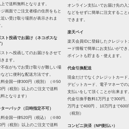
以上で送料無料となります。
オンライン支払いでお届け先の入
レジ画面でご注文者様の住所をもと
などをせずに簡単に注文すること
に近い受け取り場所が表示されま
できます。
す。
楽天ペイ
ポスト投函でお届け（ネコポスな
楽天会員IDに登録したクレジット
ど）
ード情報で簡単にお支払いができ
ポストへ投函してのお届けをさせて
ポイントも貯まる・使えます。
頂きます。
ご不在がちでお受け取りが難しい場
代金引換配送
合などに便利な配送方法です。
現金だけでなくクレジットカード
送料全国一律300円（税別）（※50
デビットカード、電子マネーでの
00円（税別）以上のご注文で送料
支払いをして頂くことが出来ます
無料となります）
代金引換手数料1万円まで300円、
万円まで400円 、10万円まで600
レターパック（日時指定不可）
（税別）
送料全国一律520円（税込）（※80
00円（税別）以上のご注文で送料
コンビニ決済（NP後払い）