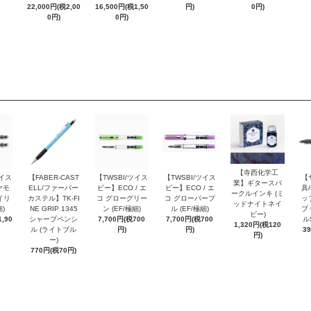
22,000円(税2,00
16,500円(税1,50
円)
0円)
0円)
0円)
【寺西化学工
ツイス
【FABER-CAST
【TWSBI/ツイス
【TWSBI/ツイス
【
業】ギタースパ
ヤモ
ELL/ファーバー
ビー】ECO / エ
ビー】ECO / エ
具/
ークルインキ (ミ
イリ
カステル】TK-FI
コ グローグリー
コ グローパープ
ッ
ッドナイトネイ
細)
NE GRIP 1345
ン (EF/極細)
ル (EF/極細)
プ 
ビー)
,90
シャープペンシ
7,700円(税700
7,700円(税700
ル
1,320円(税120
ル (ライトブル
円)
円)
3
円)
ー)
770円(税70円)