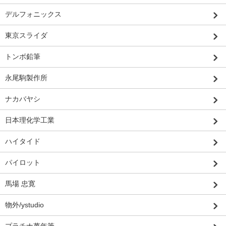
デルフォニックス
東京スライダ
トンボ鉛筆
永尾駒製作所
ナカバヤシ
日本理化学工業
ハイタイド
パイロット
馬場 忠寛
物外/ystudio
プラチナ萬年筆