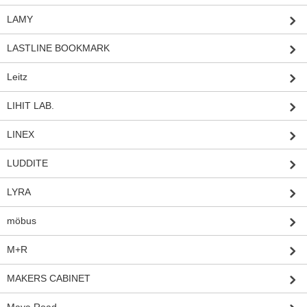
LAMY
LASTLINE BOOKMARK
Leitz
LIHIT LAB.
LINEX
LUDDITE
LYRA
möbus
M+R
MAKERS CABINET
Maya Road