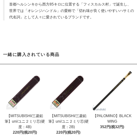
首都ヘルシンキから西方85キロに位置する「フィスカルス村」で誕生し、
世界では「オレンジハンドル」の愛称で「切れ味が良く使いやすいハサミの
代名詞」として人々に愛されているブランドです。
一緒に購入されている商品
【MITSUBISHI/三菱鉛
【MITSUBISHI/三菱鉛
【PALOMINO】BLACK
筆】uni/ユニ２ミリ芯(硬
筆】uni/ユニ２ミリ芯(硬
WING
度：4B)
度：2B)
352円(税32円)
220円(税20円)
220円(税20円)