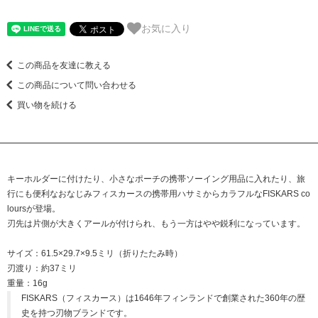
お気に入り
この商品を友達に教える
この商品について問い合わせる
買い物を続ける
キーホルダーに付けたり、小さなポーチの携帯ソーイング用品に入れたり、旅
行にも便利なおなじみフィスカースの携帯用ハサミからカラフルなFISKARS co
loursが登場。
刃先は片側が大きくアールが付けられ、もう一方はやや鋭利になっています。
サイズ：61.5×29.7×9.5ミリ（折りたたみ時）
刃渡り：約37ミリ
重量：16g
FISKARS（フィスカース）は1646年フィンランドで創業された360年の歴
史を持つ刃物ブランドです。