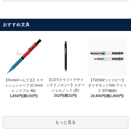
おすすめ文具
【CDT/クラフトデザイ
【Pentel/ぺんてる】スマ
【TWSBI/ツイスビー】
ンテクノロジー】エナー
ッシュシャープ (0.5mm/
ダイヤモンド580 アイリ
ジェルノック (黒)
レッドブルｰ軸)
ス (EF/極細)
352円(税32円)
1,650円(税150円)
20,900円(税1,900円)
もっと見る