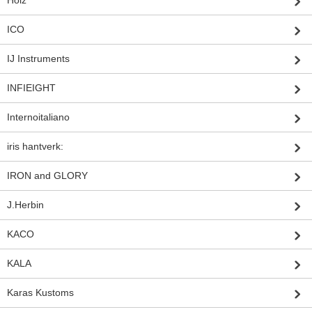
ICO
IJ Instruments
INFIEIGHT
Internoitaliano
iris hantverk:
IRON and GLORY
J.Herbin
KACO
KALA
Karas Kustoms