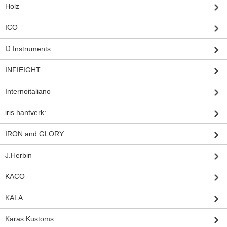
Holz
ICO
IJ Instruments
INFIEIGHT
Internoitaliano
iris hantverk:
IRON and GLORY
J.Herbin
KACO
KALA
Karas Kustoms