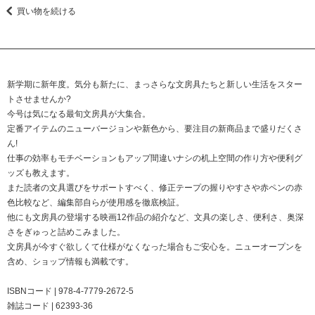
買い物を続ける
新学期に新年度。気分も新たに、まっさらな文房具たちと新しい生活をスター
トさせませんか?
今号は気になる最旬文房具が大集合。
定番アイテムのニューバージョンや新色から、要注目の新商品まで盛りだくさ
ん!
仕事の効率もモチベーションもアップ間違いナシの机上空間の作り方や便利グ
ッズも教えます。
また読者の文具選びをサポートすべく、修正テープの握りやすさや赤ペンの赤
色比較など、編集部自らが使用感を徹底検証。
他にも文房具の登場する映画12作品の紹介など、文具の楽しさ、便利さ、奥深
さをぎゅっと詰めこみました。
文房具が今すぐ欲しくて仕様がなくなった場合もご安心を。ニューオープンを
含め、ショップ情報も満載です。
ISBNコード | 978-4-7779-2672-5
雑誌コード | 62393-36