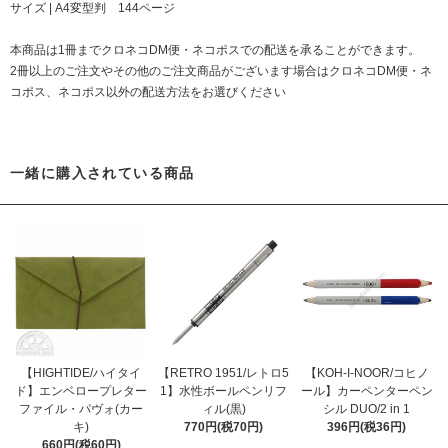
サイズ | A4変型判 144ページ
本商品は1冊までクロネコDM便・ネコポスでの配送を承ることができます。
2冊以上のご注文やその他のご注文商品がございます場合はクロネコDM便・ネ
コポス、ネコポス以外の配送方法をお選びください
一緒に購入されている商品
【HIGHTIDE/ハイタイ
【RETRO 1951/レトロ5
【KOH-I-NOOR/コヒノ
ド】エンベロープレター
1】水性ボールペンリフ
ール】カーペンターペン
ファイル・パヴォ(カー
ィル(黒)
シル DUO/2 in 1
キ)
770円(税70円)
396円(税36円)
660円(税60円)