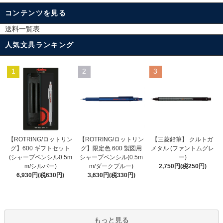
コンテンツを見る
送料一覧表
人気文具ランキング
1
2
3
【ROTRING/ロットリン
【ROTRING/ロットリン
【三菱鉛筆】 クルトガ
グ】限定色 600 製図用
グ】600 ギフトセット
メタル (ファントムグレ
シャープペンシル(0.5m
(シャープペンシル0.5m
ー)
m/ダークブルー)
m/シルバー)
2,750円(税250円)
3,630円(税330円)
6,930円(税630円)
もっと見る