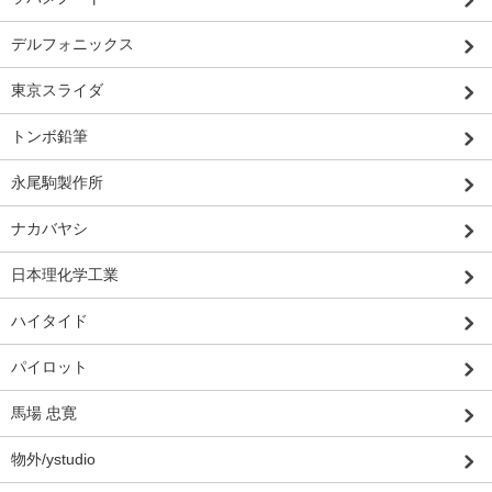
デルフォニックス
東京スライダ
トンボ鉛筆
永尾駒製作所
ナカバヤシ
日本理化学工業
ハイタイド
パイロット
馬場 忠寛
物外/ystudio