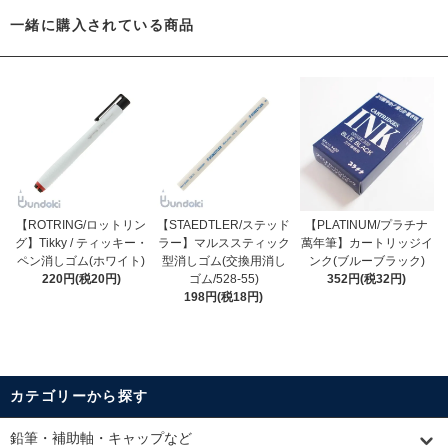
一緒に購入されている商品
【ROTRING/ロットリン
【STAEDTLER/ステッド
【PLATINUM/プラチナ
グ】Tikky / ティッキー・
ラー】マルススティック
萬年筆】カートリッジイ
ペン消しゴム(ホワイト)
型消しゴム(交換用消し
ンク(ブルーブラック)
220円(税20円)
ゴム/528-55)
352円(税32円)
198円(税18円)
カテゴリーから探す
鉛筆・補助軸・キャップなど