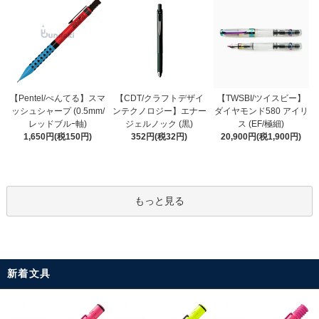
【CDT/クラフトデザイ
【Pentel/ぺんてる】スマ
【TWSBI/ツイスビー】
ンテクノロジー】エナー
ッシュシャープ (0.5mm/
ダイヤモンド580 アイリ
ジェルノック (黒)
レッドブルｰ軸)
ス (EF/極細)
352円(税32円)
1,650円(税150円)
20,900円(税1,900円)
もっと見る
新着文具