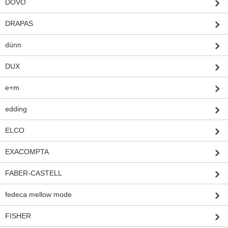
DOVO
DRAPAS
dünn
DUX
e+m
edding
ELCO
EXACOMPTA
FABER-CASTELL
fedeca mellow mode
FISHER