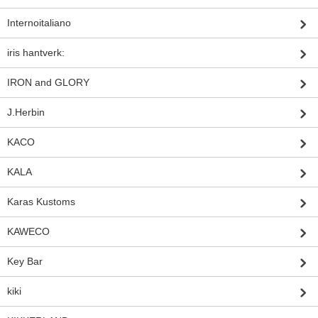
Internoitaliano
iris hantverk:
IRON and GLORY
J.Herbin
KACO
KALA
Karas Kustoms
KAWECO
Key Bar
kiki