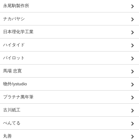
永尾駒製作所
ナカバヤシ
日本理化学工業
ハイタイド
パイロット
馬場 忠寛
物外/ystudio
プラチナ萬年筆
古川紙工
ぺんてる
丸善