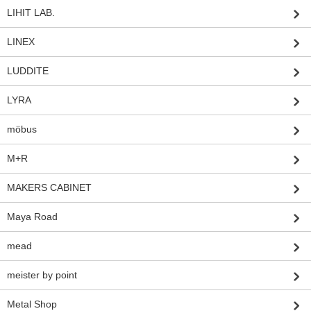
LIHIT LAB.
LINEX
LUDDITE
LYRA
möbus
M+R
MAKERS CABINET
Maya Road
mead
meister by point
Metal Shop