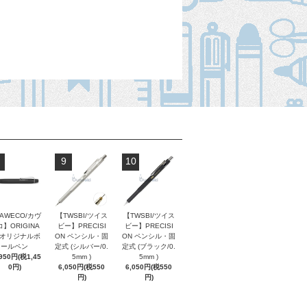
9
10
AWECO/カヴ
【TWSBI/ツイス
【TWSBI/ツイス
】ORIGINA
ビー】PRECISI
ビー】PRECISI
/ オリジナルボ
ON ペンシル・固
ON ペンシル・固
ールペン
定式 (シルバー/0.
定式 (ブラック/0.
,950円(税1,45
5mm )
5mm )
0円)
6,050円(税550
6,050円(税550
円)
円)