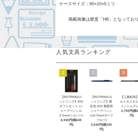
ケースサイズ：90×10×5ミリ
掲載画像は硬度「HB」となってお
人気文具ランキング
1
2
3
【ROTRING/ロ
【ROTRING/ロ
【三菱鉛筆】
ットリング】600
ットリング】限
ルトガメタル
ギフトセット (シ
定色 600 製図用
ァントムグレ
ャープペンシル
シャープペンシ
2,750円(税
0.5mm/シルバー)
ル(0.5mm/ダーク
円)
6,930円(税630
ブルー)
円)
3,630円(税330
円)