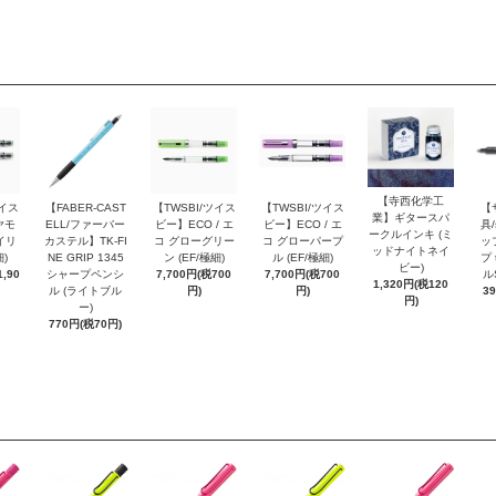
【寺西化学工
ツイス
【FABER-CAST
【TWSBI/ツイス
【TWSBI/ツイス
【
業】ギタースパ
ヤモ
ELL/ファーバー
ビー】ECO / エ
ビー】ECO / エ
具/
ークルインキ (ミ
イリ
カステル】TK-FI
コ グローグリー
コ グローパープ
ッ
ッドナイトネイ
細)
NE GRIP 1345
ン (EF/極細)
ル (EF/極細)
プ 
ビー)
,90
シャープペンシ
7,700円(税700
7,700円(税700
ル
1,320円(税120
ル (ライトブル
円)
円)
3
円)
ー)
770円(税70円)