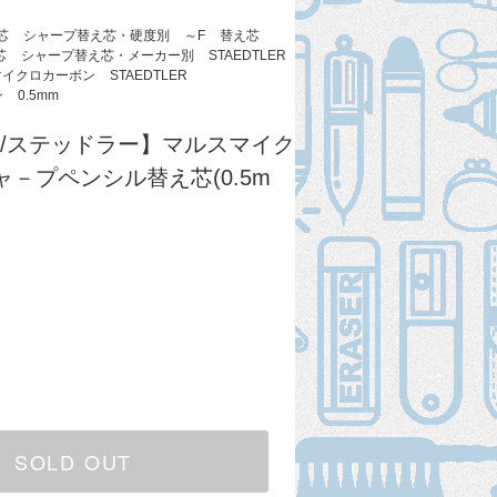
芯
シャープ替え芯・硬度別
～F
替え芯
芯
シャープ替え芯・メーカー別
STAEDTLER
マイクロカーボン
STAEDTLER
ン
0.5mm
ER/ステッドラー】マルスマイク
ャ－プペンシル替え芯(0.5m
SOLD OUT