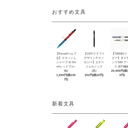
おすすめ文具
【Pentel/ぺんて
【CDT/クラフト
【TWSBI/
る】スマッシュ
デザインテクノ
ビー】ダイ
シャープ (0.5m
ロジー】エナー
ンド580 ア
m/レッドブルｰ
ジェルノック
ス (EF/極
軸)
(黒)
20,900円(税1
1,650円(税150
352円(税32円)
0円)
円)
新着文具