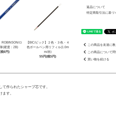
返品について
特定商取引法に基づ
ROBINSON/ロ
【BIC/ビック】２色・３色・４
この商品を友達に教
(硬度：2B)
色ボールペン用リフィル(1.0m
(税6円)
m/赤)
この商品について問
55円(税5円)
買い物を続ける
して作られたシャープ芯です。
けます。