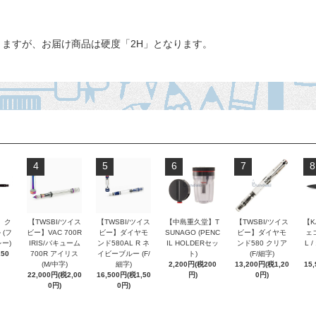
りますが、お届け商品は硬度「2H」となります。
4
5
6
7
8
 ク
【TWSBI/ツイス
【TWSBI/ツイス
【中島重久堂】T
【TWSBI/ツイス
【K
 (フ
ビー】VAC 700R
ビー】ダイヤモ
SUNAGO (PENC
ビー】ダイヤモ
ェコ
ー)
IRIS/バキューム
ンド580AL R ネ
IL HOLDERセッ
ンド580 クリア
L 
250
700R アイリス
イビーブルー (F/
ト)
(F/細字)
(M/中字)
細字)
2,200円(税200
13,200円(税1,20
15
22,000円(税2,00
16,500円(税1,50
円)
0円)
0円)
0円)