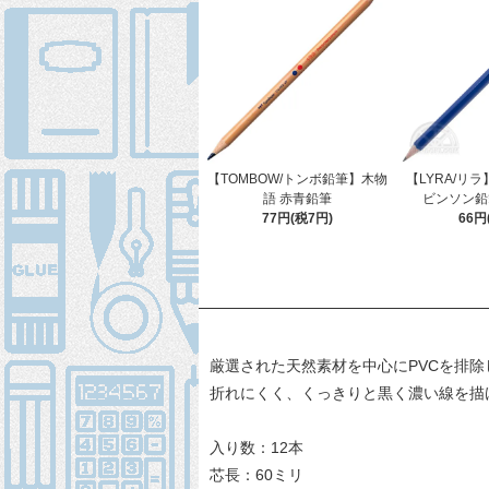
【TOMBOW/トンボ鉛筆】木物
【LYRA/リラ】
語 赤青鉛筆
ビンソン鉛筆
77円(税7円)
66円
厳選された天然素材を中心にPVCを排除
折れにくく、くっきりと黒く濃い線を描
入り数：12本
芯長：60ミリ