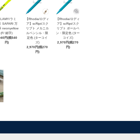
LAMY/ラミ
【Rhodia/ロディ
【Rhodia/ロディ
】SAFARI 万
ア】scRipt/スク
ア】scRipt/スク
 neonyellow
リプト メカニカ
リプト ボールペ
(F/ 細字)
ルペンシル・限
ン・限定色 (ター
940円(税540
定色 (ターコイ
コイズ)
円)
ズ)
2,970円(税270
2,970円(税270
円)
円)