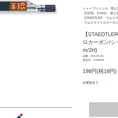
シャープペンシル
替え
芯径別
0.5mm
替え
STAEDTLER
マルス
マルスマイクロカーボ
【STAEDTL
ロカーボン/シ
m/2H)
品番：250-05-2H
商品ID：4785030
198円(税18円)
在庫状況
0