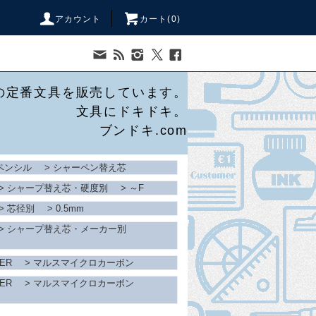
アカウント
カート(
0
)
の定番文具を販売しています。
文具にドキドキ。
ブンドキ.com
ペンシル
>
シャーペン替え芯
>
シャープ替え芯・硬度別
>
～F
>
芯径別
>
0.5mm
>
シャープ替え芯・メーカー別
LER
>
マルスマイクロカーボン
LER
>
マルスマイクロカーボン