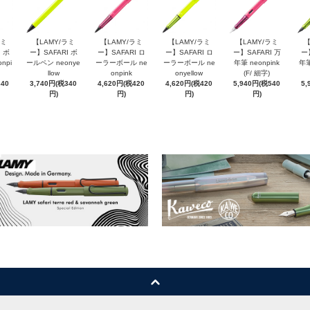
ラミ
【LAMY/ラミ
【LAMY/ラミ
【LAMY/ラミ
【LAMY/ラミ
【
 ボ
ー】SAFARI ボ
ー】SAFARI ロ
ー】SAFARI ロ
ー】SAFARI 万
ー
npi
ールペン neonye
ーラーボール ne
ーラーボール ne
年筆 neonpink
年筆
llow
onpink
onyellow
(F/ 細字)
340
3,740円(税340
4,620円(税420
4,620円(税420
5,940円(税540
5,
円)
円)
円)
円)