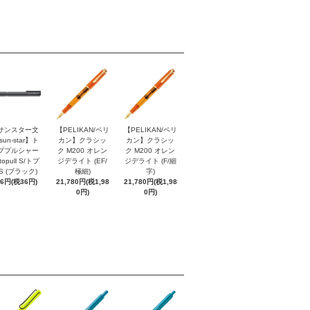
サンスター文
【PELIKAN/ペリ
【PELIKAN/ペリ
sun-star】ト
カン】クラシッ
カン】クラシッ
ププルシャー
ク M200 オレン
ク M200 オレン
topull S/トプ
ジデライト (EF/
ジデライト (F/細
S (ブラック)
極細)
字)
96円(税36円)
21,780円(税1,98
21,780円(税1,98
0円)
0円)