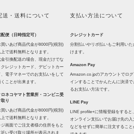
配送・送料について
支払い方法について
宅配便（日時指定可）
クレジットカード
お買いあげ商品代金が8000円(税別)
分割払いやリボ払いもご利用いた
以上で送料無料となります。
けます。
代金引換配送の場合、現金だけでな
Amazon Pay
くクレジットカード、デビットカー
ド、電子マネーでのお支払いをして
Amazon.co.jpのアカウントでログ
頂くことが出来ます。
インすることでかんたんに決済で
るお支払い方法です。
クロネコヤマト営業所・コンビニ受
け取り
LINE Pay
お買いあげ商品代金が8000円(税別)
LINE profile+に情報登録をすると
以上で送料無料となります。
オンライン支払いでお届け先の入
レジ画面でご注文者様の住所をもと
などをせずに簡単に注文すること
に近い受け取り場所が表示されま