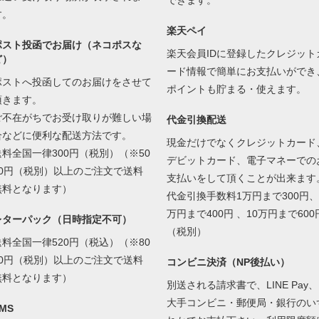
できます。
す。
楽天ペイ
ポスト投函でお届け（ネコポスな
楽天会員IDに登録したクレジット
ど）
ード情報で簡単にお支払いができ
ポストへ投函してのお届けをさせて
ポイントも貯まる・使えます。
頂きます。
ご不在がちでお受け取りが難しい場
代金引換配送
合などに便利な配送方法です。
現金だけでなくクレジットカード
送料全国一律300円（税別）（※50
デビットカード、電子マネーでの
00円（税別）以上のご注文で送料
支払いをして頂くことが出来ます
無料となります）
代金引換手数料1万円まで300円、
万円まで400円 、10万円まで600
レターパック（日時指定不可）
（税別）
送料全国一律520円（税込）（※80
00円（税別）以上のご注文で送料
コンビニ決済（NP後払い）
無料となります）
別送される請求書で、LINE Pay、
大手コンビニ・郵便局・銀行のい
MS