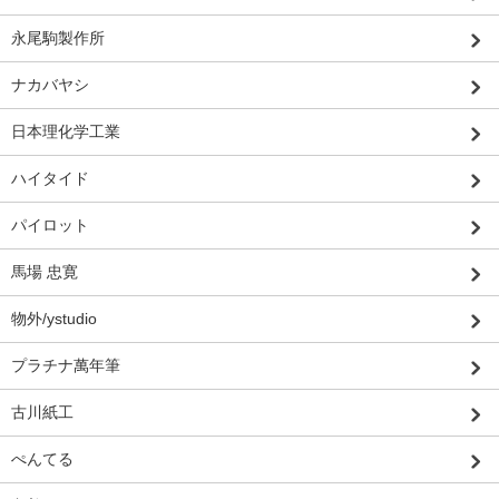
永尾駒製作所
ナカバヤシ
日本理化学工業
ハイタイド
パイロット
馬場 忠寛
物外/ystudio
プラチナ萬年筆
古川紙工
ぺんてる