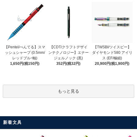
【CDT/クラフトデザイ
【Pentel/ぺんてる】スマ
【TWSBI/ツイスビー】
ンテクノロジー】エナー
ッシュシャープ (0.5mm/
ダイヤモンド580 アイリ
ジェルノック (黒)
レッドブルｰ軸)
ス (EF/極細)
352円(税32円)
1,650円(税150円)
20,900円(税1,900円)
もっと見る
新着文具