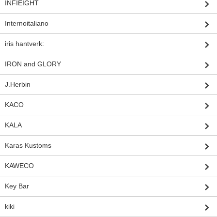
INFIEIGHT
Internoitaliano
iris hantverk:
IRON and GLORY
J.Herbin
KACO
KALA
Karas Kustoms
KAWECO
Key Bar
kiki