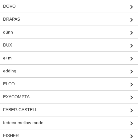
DOVO
DRAPAS
dünn
DUX
e+m
edding
ELCO
EXACOMPTA
FABER-CASTELL
fedeca mellow mode
FISHER