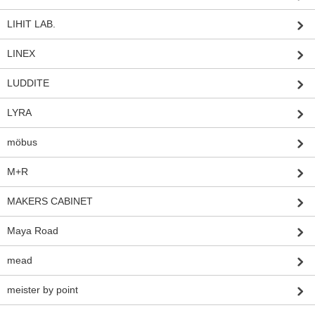
LIHIT LAB.
LINEX
LUDDITE
LYRA
möbus
M+R
MAKERS CABINET
Maya Road
mead
meister by point