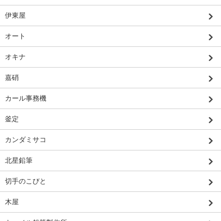
伊東屋
オート
オキナ
嘉硝
カール事務機
釜定
カンダミサコ
北星鉛筆
切手のこびと
木屋