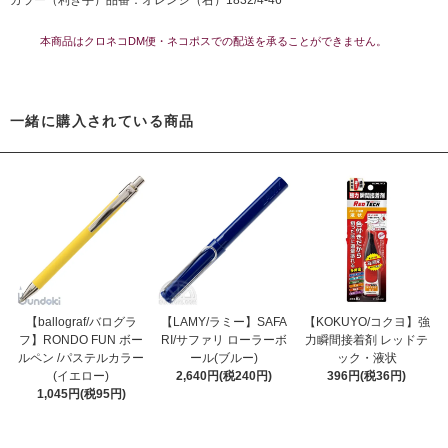
カラー（利き手）品番：オレンジ（右）1832/4-46
本商品はクロネコDM便・ネコポスでの配送を承ることができません。
一緒に購入されている商品
【ballograf/バログラ
【LAMY/ラミー】SAFA
【KOKUYO/コクヨ】強
フ】RONDO FUN ボー
RI/サファリ ローラーボ
力瞬間接着剤 レッドテ
ルペン /パステルカラー
ール(ブルー)
ック・液状
(イエロー)
2,640円(税240円)
396円(税36円)
1,045円(税95円)