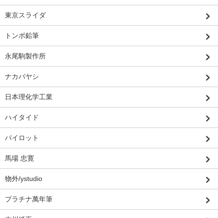
東京スライダ
トンボ鉛筆
永尾駒製作所
ナカバヤシ
日本理化学工業
ハイタイド
パイロット
馬場 忠寛
物外/ystudio
プラチナ萬年筆