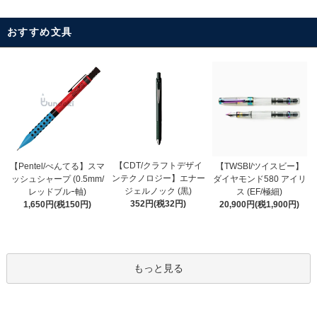
おすすめ文具
【CDT/クラフトデザイ
【Pentel/ぺんてる】スマ
【TWSBI/ツイスビー】
ンテクノロジー】エナー
ッシュシャープ (0.5mm/
ダイヤモンド580 アイリ
ジェルノック (黒)
レッドブルｰ軸)
ス (EF/極細)
352円(税32円)
1,650円(税150円)
20,900円(税1,900円)
もっと見る