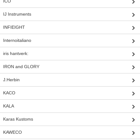
ICO
IJ Instruments
INFIEIGHT
Internoitaliano
iris hantverk:
IRON and GLORY
J.Herbin
KACO
KALA
Karas Kustoms
KAWECO