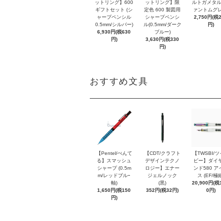
ットリング】600
ットリング】限
ルトガメタル
ギフトセット (シ
定色 600 製図用
ァントムグレ
ャープペンシル
シャープペンシ
2,750円(税
0.5mm/シルバー)
ル(0.5mm/ダーク
円)
6,930円(税630
ブルー)
円)
3,630円(税330
円)
おすすめ文具
【Pentel/ぺんて
【CDT/クラフト
【TWSBI/
る】スマッシュ
デザインテクノ
ビー】ダイ
シャープ (0.5m
ロジー】エナー
ンド580 ア
m/レッドブルｰ
ジェルノック
ス (EF/極
軸)
(黒)
20,900円(税1
1,650円(税150
352円(税32円)
0円)
円)