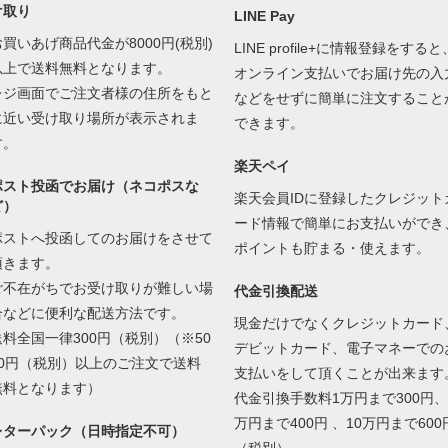
け取り
LINE Pay
お買いあげ商品代金が8000円(税別)
LINE profile+に情報登録をすると
以上で送料無料となります。
オンライン支払いでお届け先の入
レジ画面でご注文者様の住所をもと
などをせずに簡単に注文すること
に近い受け取り場所が表示されま
できます。
す。
楽天ペイ
ポスト投函でお届け（ネコポスな
楽天会員IDに登録したクレジット
ど）
ード情報で簡単にお支払いができ
ポストへ投函してのお届けをさせて
ポイントも貯まる・使えます。
頂きます。
ご不在がちでお受け取りが難しい場
代金引換配送
合などに便利な配送方法です。
現金だけでなくクレジットカード
送料全国一律300円（税別）（※50
デビットカード、電子マネーでの
00円（税別）以上のご注文で送料
支払いをして頂くことが出来ます
無料となります）
代金引換手数料1万円まで300円、
万円まで400円 、10万円まで600
レターパック（日時指定不可）