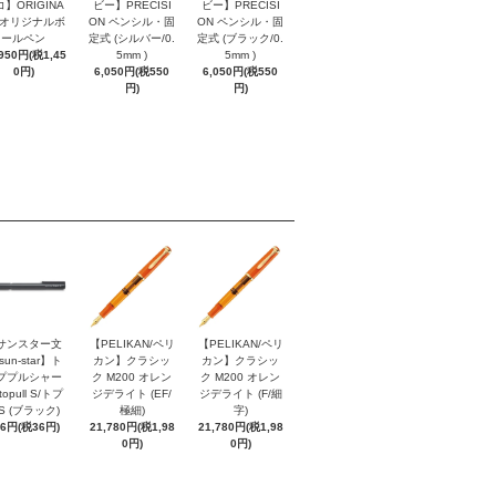
】ORIGINA
ビー】PRECISI
ビー】PRECISI
/ オリジナルボ
ON ペンシル・固
ON ペンシル・固
ールペン
定式 (シルバー/0.
定式 (ブラック/0.
,950円(税1,45
5mm )
5mm )
0円)
6,050円(税550
6,050円(税550
円)
円)
サンスター文
【PELIKAN/ペリ
【PELIKAN/ペリ
sun-star】ト
カン】クラシッ
カン】クラシッ
ププルシャー
ク M200 オレン
ク M200 オレン
topull S/トプ
ジデライト (EF/
ジデライト (F/細
S (ブラック)
極細)
字)
96円(税36円)
21,780円(税1,98
21,780円(税1,98
0円)
0円)