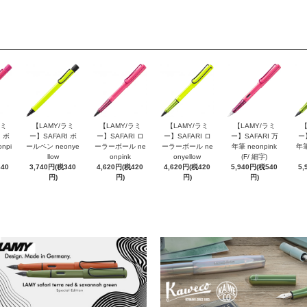
ラミ
【LAMY/ラミ
【LAMY/ラミ
【LAMY/ラミ
【LAMY/ラミ
【
 ボ
ー】SAFARI ボ
ー】SAFARI ロ
ー】SAFARI ロ
ー】SAFARI 万
ー
npi
ールペン neonye
ーラーボール ne
ーラーボール ne
年筆 neonpink
年筆
llow
onpink
onyellow
(F/ 細字)
340
3,740円(税340
4,620円(税420
4,620円(税420
5,940円(税540
5,
円)
円)
円)
円)