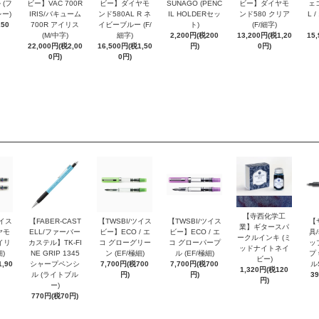
 (フ
ビー】VAC 700R
ビー】ダイヤモ
SUNAGO (PENC
ビー】ダイヤモ
ェコ
ー)
IRIS/バキューム
ンド580AL R ネ
IL HOLDERセッ
ンド580 クリア
L 
250
700R アイリス
イビーブルー (F/
ト)
(F/細字)
(M/中字)
細字)
2,200円(税200
13,200円(税1,20
15
22,000円(税2,00
16,500円(税1,50
円)
0円)
0円)
0円)
【寺西化学工
ツイス
【FABER-CAST
【TWSBI/ツイス
【TWSBI/ツイス
【
業】ギタースパ
ヤモ
ELL/ファーバー
ビー】ECO / エ
ビー】ECO / エ
具/
ークルインキ (ミ
イリ
カステル】TK-FI
コ グローグリー
コ グローパープ
ッ
ッドナイトネイ
細)
NE GRIP 1345
ン (EF/極細)
ル (EF/極細)
プ 
ビー)
,90
シャープペンシ
7,700円(税700
7,700円(税700
ル
1,320円(税120
ル (ライトブル
円)
円)
3
円)
ー)
770円(税70円)