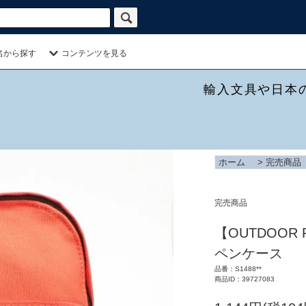
名から探す
コンテンツを見る
輸入文具や日本
ホーム
>
完売商品
完売商品
【OUTDOOR
ペンケース
品番：S1488**
商品ID：39727083