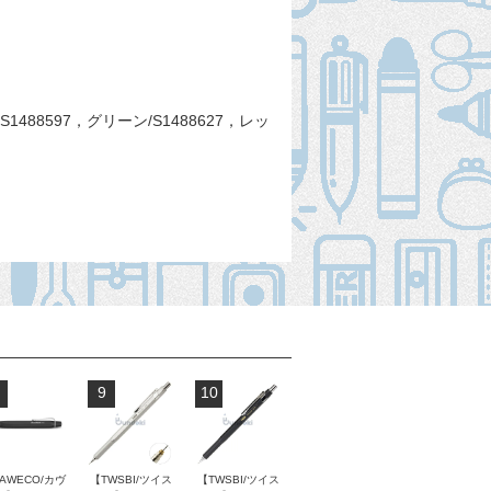
S1488597，グリーン/S1488627，レッ
9
10
AWECO/カヴ
【TWSBI/ツイス
【TWSBI/ツイス