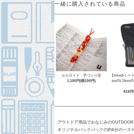
一緒に購入されている商品
セルロイド 手づくり栞
【mead/ミード】
1,100円(税100円)
and'N Sto
616円
アウトドア用品でおなじみのOUTDOOR
オリジナルバックパックの約6分の一ス