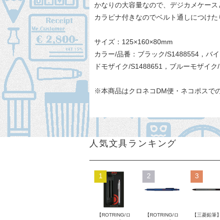
かなりの大容量なので、デジカメケース
カラピナ付きなのでベルト通しにつけた
サイズ：125×160×80mm
カラー/品番：ブラック/S1488554，バイオレ
ドモザイク/S1488651，ブルーモザイク/S
※本商品はクロネコDM便・ネコポスで
人気文具ランキング
1
2
3
【ROTRING/ロ
【ROTRING/ロ
【三菱鉛筆】