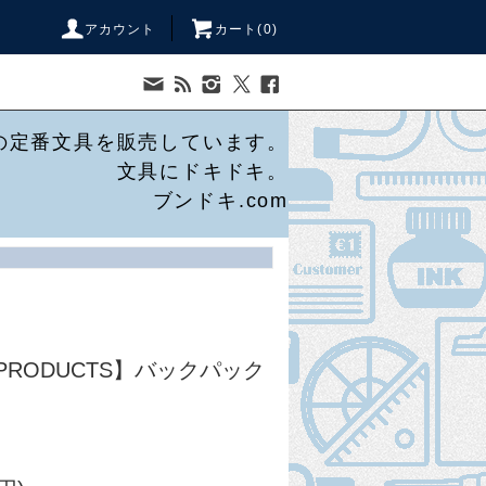
アカウント
カート(
0
)
の定番文具を販売しています。
文具にドキドキ。
ブンドキ.com
 PRODUCTS】バックパック