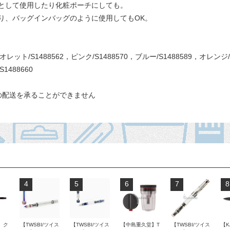
として使用したり化粧ポーチにしても。
り、バッグインバッグのように使用してもOK。
ット/S1488562，ピンク/S1488570，ブルー/S1488589，オレンジ/
1488660
の配送を承ることができません
4
5
6
7
8
 ク
【TWSBI/ツイス
【TWSBI/ツイス
【中島重久堂】T
【TWSBI/ツイス
【K