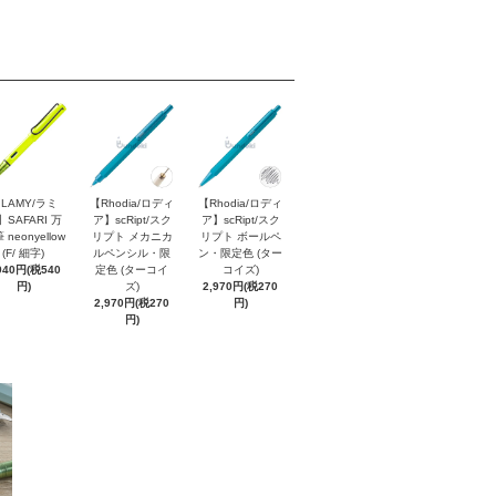
LAMY/ラミ
【Rhodia/ロディ
【Rhodia/ロディ
】SAFARI 万
ア】scRipt/スク
ア】scRipt/スク
 neonyellow
リプト メカニカ
リプト ボールペ
(F/ 細字)
ルペンシル・限
ン・限定色 (ター
940円(税540
定色 (ターコイ
コイズ)
円)
ズ)
2,970円(税270
2,970円(税270
円)
円)