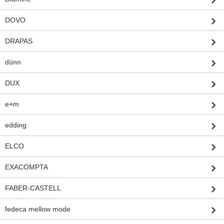
DOVO
DRAPAS
dünn
DUX
e+m
edding
ELCO
EXACOMPTA
FABER-CASTELL
fedeca mellow mode