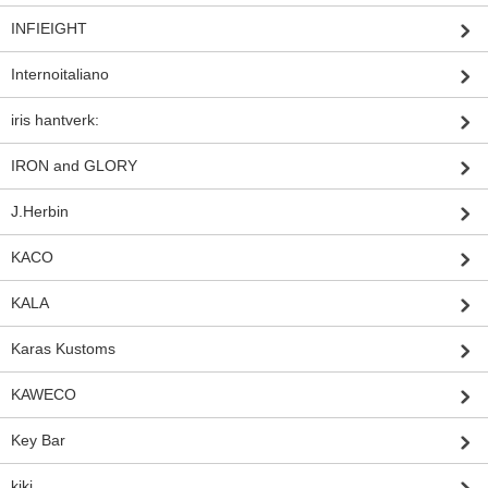
INFIEIGHT
Internoitaliano
iris hantverk:
IRON and GLORY
J.Herbin
KACO
KALA
Karas Kustoms
KAWECO
Key Bar
kiki