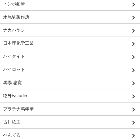
トンボ鉛筆
永尾駒製作所
ナカバヤシ
日本理化学工業
ハイタイド
パイロット
馬場 忠寛
物外/ystudio
プラチナ萬年筆
古川紙工
ぺんてる