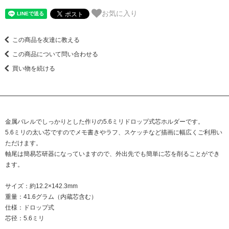
お気に入り
この商品を友達に教える
この商品について問い合わせる
買い物を続ける
金属バレルでしっかりとした作りの5.6ミリドロップ式芯ホルダーです。
5.6ミリの太い芯ですのでメモ書きやラフ、スケッチなど描画に幅広くご利用い
ただけます。
軸尾は簡易芯研器になっていますので、外出先でも簡単に芯を削ることができ
ます。
サイズ：約12.2×142.3mm
重量：41.6グラム（内蔵芯含む）
仕様：ドロップ式
芯径：5.6ミリ