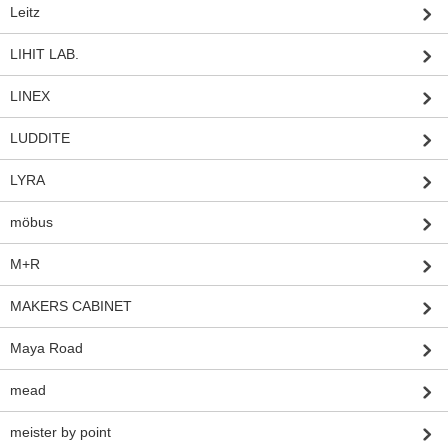
Leitz
LIHIT LAB.
LINEX
LUDDITE
LYRA
möbus
M+R
MAKERS CABINET
Maya Road
mead
meister by point