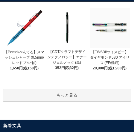
【CDT/クラフトデザイ
【Pentel/ぺんてる】スマ
【TWSBI/ツイスビー】
ンテクノロジー】エナー
ッシュシャープ (0.5mm/
ダイヤモンド580 アイリ
ジェルノック (黒)
レッドブルｰ軸)
ス (EF/極細)
352円(税32円)
1,650円(税150円)
20,900円(税1,900円)
もっと見る
新着文具