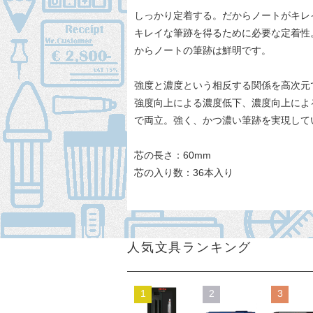
しっかり定着する。だからノートがキレ
キレイな筆跡を得るために必要な定着性
からノートの筆跡は鮮明です。
強度と濃度という相反する関係を高次元
強度向上による濃度低下、濃度向上によ
で両立。強く、かつ濃い筆跡を実現して
芯の長さ：60mm
芯の入り数：36本入り
人気文具ランキング
1
2
3