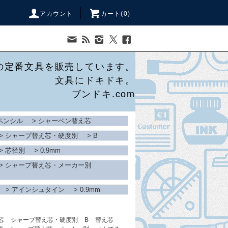
アカウント
カート(
0
)
の定番文具を販売しています。
文具にドキドキ。
ブンドキ.com
ペンシル
>
シャーペン替え芯
>
シャープ替え芯・硬度別
>
B
>
芯径別
>
0.9mm
>
シャープ替え芯・メーカー別
>
アインシュタイン
>
0.9mm
芯
シャープ替え芯・硬度別
B
替え芯