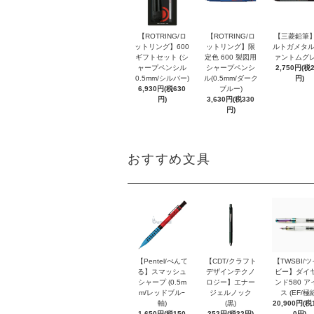
【ROTRING/ロ
【ROTRING/ロ
【三菱鉛筆】
ットリング】600
ットリング】限
ルトガメタル
ギフトセット (シ
定色 600 製図用
ァントムグレ
ャープペンシル
シャープペンシ
2,750円(税
0.5mm/シルバー)
ル(0.5mm/ダーク
円)
6,930円(税630
ブルー)
円)
3,630円(税330
円)
おすすめ文具
【Pentel/ぺんて
【CDT/クラフト
【TWSBI/
る】スマッシュ
デザインテクノ
ビー】ダイ
シャープ (0.5m
ロジー】エナー
ンド580 ア
m/レッドブルｰ
ジェルノック
ス (EF/極
軸)
(黒)
20,900円(税1
1,650円(税150
352円(税32円)
0円)