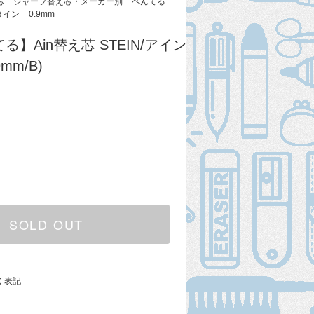
芯
シャープ替え芯・メーカー別
ぺんてる
タイン
0.9mm
んてる】Ain替え芯 STEIN/アイン
mm/B)
SOLD OUT
く表記