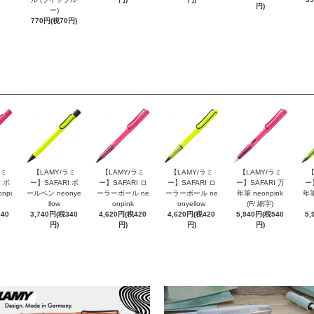
円)
ー)
770円(税70円)
ラミ
【LAMY/ラミ
【LAMY/ラミ
【LAMY/ラミ
【LAMY/ラミ
【
 ボ
ー】SAFARI ボ
ー】SAFARI ロ
ー】SAFARI ロ
ー】SAFARI 万
ー
npi
ールペン neonye
ーラーボール ne
ーラーボール ne
年筆 neonpink
年筆
llow
onpink
onyellow
(F/ 細字)
340
3,740円(税340
4,620円(税420
4,620円(税420
5,940円(税540
5,
円)
円)
円)
円)