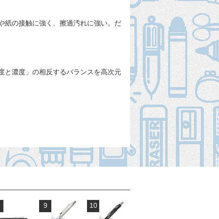
や紙の接触に強く、擦過汚れに強い。だ
度と濃度」の相反するバランスを高次元
9
10