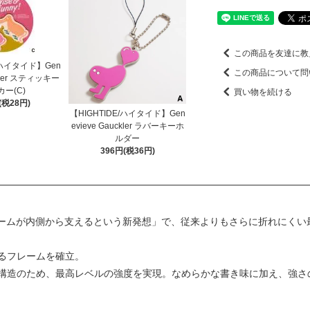
この商品を友達に教
/ハイタイド】Gen
この商品について問
ckler スティッキー
ー(C)
買い物を続ける
(税28円)
【HIGHTIDE/ハイタイド】Gen
evieve Gauckler ラバーキーホ
ルダー
396円(税36円)
フレームが内側から支えるという新発想」で、従来よりもさらに折れにく
るフレームを確立。
構造のため、最高レベルの強度を実現。なめらかな書き味に加え、強さ