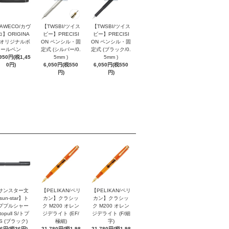
AWECO/カヴ
【TWSBI/ツイス
【TWSBI/ツイス
】ORIGINA
ビー】PRECISI
ビー】PRECISI
/ オリジナルボ
ON ペンシル・固
ON ペンシル・固
ールペン
定式 (シルバー/0.
定式 (ブラック/0.
,950円(税1,45
5mm )
5mm )
0円)
6,050円(税550
6,050円(税550
円)
円)
サンスター文
【PELIKAN/ペリ
【PELIKAN/ペリ
sun-star】ト
カン】クラシッ
カン】クラシッ
ププルシャー
ク M200 オレン
ク M200 オレン
topull S/トプ
ジデライト (EF/
ジデライト (F/細
S (ブラック)
極細)
字)
96円(税36円)
21,780円(税1,98
21,780円(税1,98