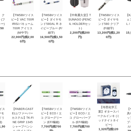
 ク
【TWSBI/ツイス
【TWSBI/ツイス
【中島重久堂】T
【TWSBI/ツイス
【K
 (フ
ビー】VAC 700R
ビー】ダイヤモ
SUNAGO (PENC
ビー】ダイヤモ
ェコ
ー)
IRIS/バキューム
ンド580AL R ネ
IL HOLDERセッ
ンド580 クリア
L 
250
700R アイリス
イビーブルー (F/
ト)
(F/細字)
(M/中字)
細字)
2,200円(税200
13,200円(税1,20
15
22,000円(税2,00
16,500円(税1,50
円)
0円)
0円)
0円)
【寺西化学工
ツイス
【FABER-CAST
【TWSBI/ツイス
【TWSBI/ツイス
【
業】ギタースパ
ヤモ
ELL/ファーバー
ビー】ECO / エ
ビー】ECO / エ
具/
ークルインキ (ミ
イリ
カステル】TK-FI
コ グローグリー
コ グローパープ
ッ
ッドナイトネイ
細)
NE GRIP 1345
ン (EF/極細)
ル (EF/極細)
プ 
ビー)
,90
シャープペンシ
7,700円(税700
7,700円(税700
ル
1,320円(税120
ル (ライトブル
円)
円)
3