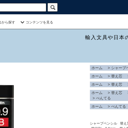
名から探す
コンテンツを見る
輸入文具や日本
ホーム
>
シャープ
ホーム
>
替え芯
ホーム
>
替え芯
ホーム
>
替え芯
>
ぺんてる
ホーム
>
ぺんてる
シャープペンシル
替え