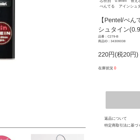
芯径別
0.9mm
替え
ぺんてる
アインシュ
【Pentel/ぺ
シュタイン(0.9
品番：C279-B
商品ID：34306038
220円(税20円)
在庫状況
0
返品について
特定商取引法に基づ