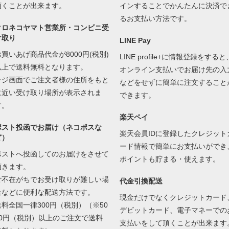
頂くことが出来ます。
インすることでかんたんに決済で
るお支払い方法です。
クロネコヤマト営業所・コンビニ受
け取り
LINE Pay
お買いあげ商品代金が8000円(税別)
LINE profile+に情報登録をすると
以上で送料無料となります。
オンライン支払いでお届け先の入
レジ画面でご注文者様の住所をもと
などをせずに簡単に注文すること
に近い受け取り場所が表示されま
できます。
す。
楽天ペイ
ポスト投函でお届け（ネコポスな
楽天会員IDに登録したクレジット
ど）
ード情報で簡単にお支払いができ
ポストへ投函してのお届けをさせて
ポイントも貯まる・使えます。
頂きます。
ご不在がちでお受け取りが難しい場
代金引換配送
合などに便利な配送方法です。
現金だけでなくクレジットカード
送料全国一律300円（税別）（※50
デビットカード、電子マネーでの
00円（税別）以上のご注文で送料
支払いをして頂くことが出来ます