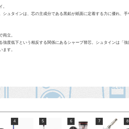
イ。
。シュタインは、芯の主成分である黒鉛が紙面に定着する力に優れ、手
で両立。
る強度低下という相反する関係にあるシャープ替芯。シュタインは「強
います。
4
5
6
7
8