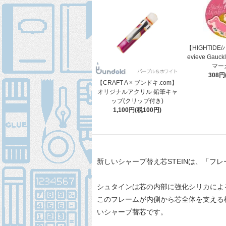
【HIGHTIDE
evieve Gau
マーカ
308円
【CRAFT A × ブンドキ.com】
オリジナルアクリル 鉛筆キャ
ップ(クリップ付き)
1,100円(税100円)
新しいシャープ替え芯STEINは、「
シュタインは芯の内部に強化シリカによ
このフレームが内側から芯全体を支える
いシャープ替芯です。