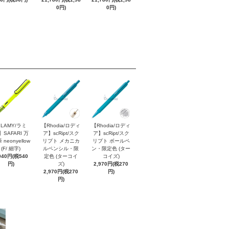
0円)
0円)
LAMY/ラミ
【Rhodia/ロディ
【Rhodia/ロディ
】SAFARI 万
ア】scRipt/スク
ア】scRipt/スク
 neonyellow
リプト メカニカ
リプト ボールペ
(F/ 細字)
ルペンシル・限
ン・限定色 (ター
940円(税540
定色 (ターコイ
コイズ)
円)
ズ)
2,970円(税270
2,970円(税270
円)
円)