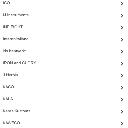
ICO
IJ Instruments
INFIEIGHT
Internoitaliano
iris hantverk:
IRON and GLORY
J.Herbin
KACO
KALA
Karas Kustoms
KAWECO