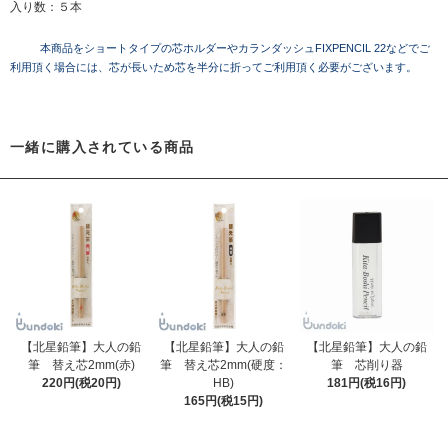
入り数：５本
本商品をショートタイプの芯ホルダーやカランダッシュFIXPENCIL 22などでご
利用頂く場合には、芯が長いため芯を半分に折ってご利用頂く必要がございます。
一緒に購入されている商品
【北星鉛筆】大人の鉛
【北星鉛筆】大人の鉛
【北星鉛筆】大人の鉛
筆 替え芯2mm(赤)
筆 替え芯2mm(硬度：
筆 芯削り器
220円(税20円)
HB)
181円(税16円)
165円(税15円)