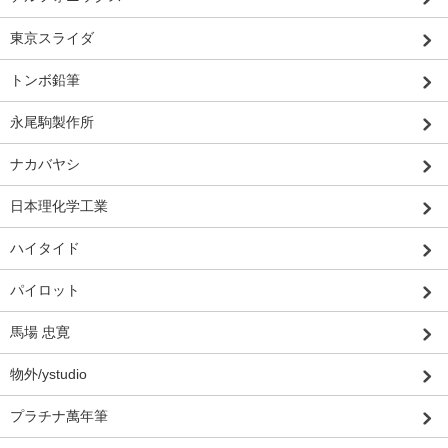
東京スライダ
トンボ鉛筆
永尾駒製作所
ナカバヤシ
日本理化学工業
ハイタイド
パイロット
馬場 忠寛
物外/ystudio
プラチナ萬年筆