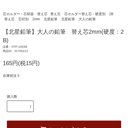
芯ホルダー・芯研器・替え芯
替え芯
芯ホルダー替え芯・硬度別
2B
替え芯
芯径別
2mm
北星鉛筆
北星鉛筆
大人の鉛筆
【北星鉛筆】大人の鉛筆 替え芯2mm(硬度：2
B)
品番：OTP-1502B
商品ID：31700212
165円(税15円)
在庫状況 5
購入数