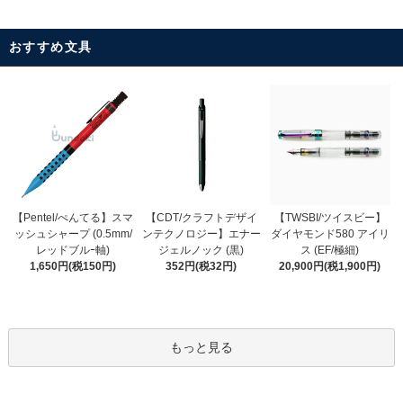
おすすめ文具
【CDT/クラフトデザイ
【Pentel/ぺんてる】スマ
【TWSBI/ツイスビー】
ンテクノロジー】エナー
ッシュシャープ (0.5mm/
ダイヤモンド580 アイリ
ジェルノック (黒)
レッドブルｰ軸)
ス (EF/極細)
352円(税32円)
1,650円(税150円)
20,900円(税1,900円)
もっと見る