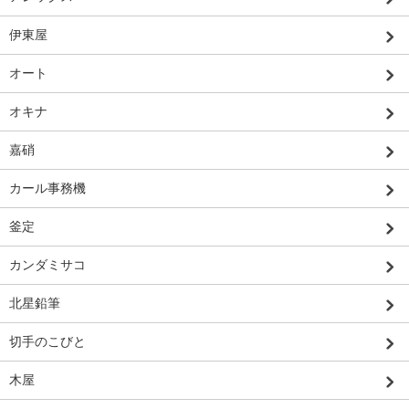
伊東屋
オート
オキナ
嘉硝
カール事務機
釜定
カンダミサコ
北星鉛筆
切手のこびと
木屋