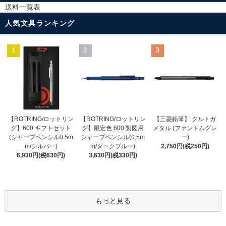
送料一覧表
人気文具ランキング
1
2
3
【ROTRING/ロットリン
【ROTRING/ロットリン
【三菱鉛筆】 クルトガ
グ】限定色 600 製図用
グ】600 ギフトセット
メタル (ファントムグレ
シャープペンシル(0.5m
(シャープペンシル0.5m
ー)
m/ダークブルー)
m/シルバー)
2,750円(税250円)
3,630円(税330円)
6,930円(税630円)
もっと見る