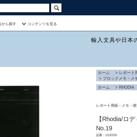
名から探す
コンテンツを見る
輸入文具や日本
ホーム
>
レポート
>
ブロックメモ・メ
ホーム
>
RHODIA
レポート用紙・メモ・便
【Rhodia/ロ
No.19
品番：cf19559