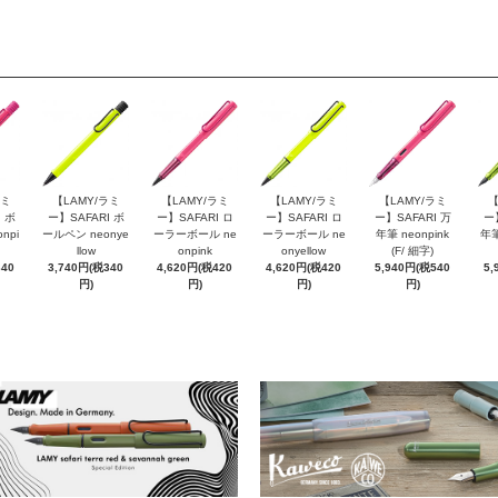
ラミ
【LAMY/ラミ
【LAMY/ラミ
【LAMY/ラミ
【LAMY/ラミ
【
 ボ
ー】SAFARI ボ
ー】SAFARI ロ
ー】SAFARI ロ
ー】SAFARI 万
ー
npi
ールペン neonye
ーラーボール ne
ーラーボール ne
年筆 neonpink
年筆
llow
onpink
onyellow
(F/ 細字)
340
3,740円(税340
4,620円(税420
4,620円(税420
5,940円(税540
5,
円)
円)
円)
円)