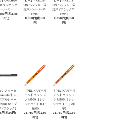
】ORIGINA
ビー】PRECISI
ビー】PRECISI
/ オリジナルボ
ON ペンシル・固
ON ペンシル・固
ールペン
定式 (シルバー/0.
定式 (ブラック/0.
,950円(税1,45
5mm )
5mm )
0円)
6,050円(税550
6,050円(税550
円)
円)
サンスター文
【PELIKAN/ペリ
【PELIKAN/ペリ
sun-star】ト
カン】クラシッ
カン】クラシッ
ププルシャー
ク M200 オレン
ク M200 オレン
topull S/トプ
ジデライト (EF/
ジデライト (F/細
S (ブラック)
極細)
字)
96円(税36円)
21,780円(税1,98
21,780円(税1,98
0円)
0円)