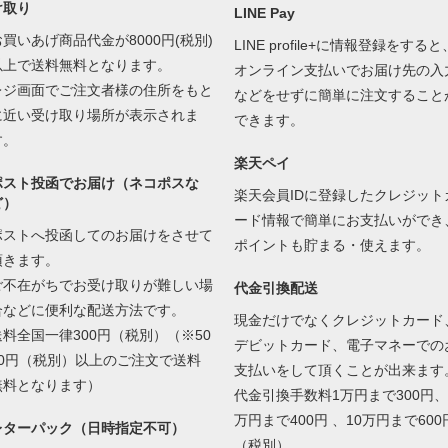
け取り
LINE Pay
お買いあげ商品代金が8000円(税別)
LINE profile+に情報登録をすると
以上で送料無料となります。
オンライン支払いでお届け先の入
レジ画面でご注文者様の住所をもと
などをせずに簡単に注文すること
に近い受け取り場所が表示されま
できます。
す。
楽天ペイ
ポスト投函でお届け（ネコポスな
楽天会員IDに登録したクレジット
ど）
ード情報で簡単にお支払いができ
ポストへ投函してのお届けをさせて
ポイントも貯まる・使えます。
頂きます。
ご不在がちでお受け取りが難しい場
代金引換配送
合などに便利な配送方法です。
現金だけでなくクレジットカード
送料全国一律300円（税別）（※50
デビットカード、電子マネーでの
00円（税別）以上のご注文で送料
支払いをして頂くことが出来ます
無料となります）
代金引換手数料1万円まで300円、
万円まで400円 、10万円まで600
レターパック（日時指定不可）
（税別）