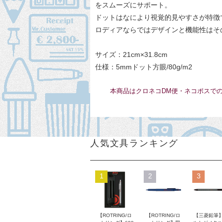
をスムーズにサポート。
ドットはなにより視覚的見やすさが特徴
ロディアならではデザインと機能性はそ
サイズ：21cm×31.8cm
仕様：5mmドット方眼/80g/m2
本商品はクロネコDM便・ネコポスで
人気文具ランキング
1
2
3
【ROTRING/ロ
【ROTRING/ロ
【三菱鉛筆】