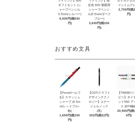
ットリング】600
ットリング】限
ルトガメタル
ギフトセット (シ
定色 600 製図用
ァントムグレ
ャープペンシル
シャープペンシ
2,750円(税
0.5mm/シルバー)
ル(0.5mm/ダーク
円)
6,930円(税630
ブルー)
円)
3,630円(税330
円)
おすすめ文具
【Pentel/ぺんて
【CDT/クラフト
【TWSBI/
る】スマッシュ
デザインテクノ
ビー】ダイ
シャープ (0.5m
ロジー】エナー
ンド580 ア
m/レッドブルｰ
ジェルノック
ス (EF/極
軸)
(黒)
20,900円(税1
1,650円(税150
352円(税32円)
0円)
円)