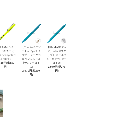
LAMY/ラミ
【Rhodia/ロディ
【Rhodia/ロディ
】SAFARI 万
ア】scRipt/スク
ア】scRipt/スク
 neonyellow
リプト メカニカ
リプト ボールペ
(F/ 細字)
ルペンシル・限
ン・限定色 (ター
940円(税540
定色 (ターコイ
コイズ)
円)
ズ)
2,970円(税270
2,970円(税270
円)
円)