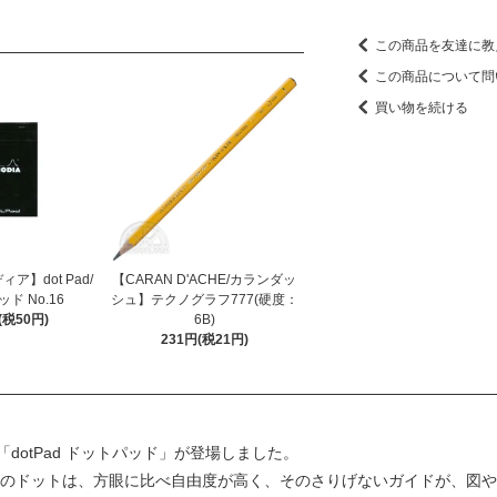
この商品を友達に教
この商品について問
買い物を続ける
ディア】dot Pad/
【CARAN D'ACHE/カランダッ
ド No.16
シュ】テクノグラフ777(硬度：
(税50円)
6B)
231円(税21円)
otPad ドットパッド」が登場しました。
ルのドットは、方眼に比べ自由度が高く、そのさりげないガイドが、図