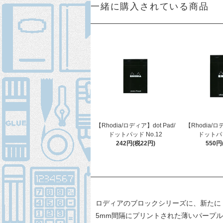
一緒に購入されている商品
【Rhodia/ロディア】dot Pad/
【Rhodia/ロ
ドットパッド No.12
ドットパッ
242円(税22円)
550円
ロディアのブロックシリーズに、新たに「d
5mm間隔にプリントされた薄いパープ