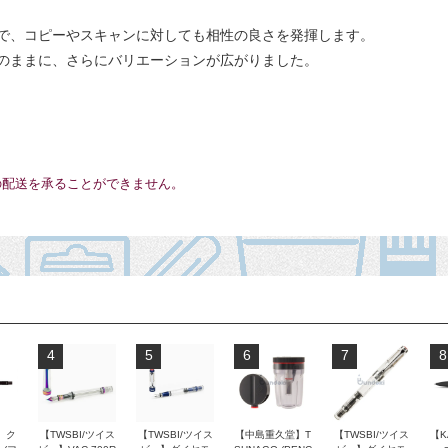
で、コピーやスキャンに対しても相性の良さを発揮します。
のままに、さらにバリエーションが広がりました。
の配送を承ることができません。
4
5
6
7
8
 ク
【TWSBI/ツイス
【TWSBI/ツイス
【中島重久堂】T
【TWSBI/ツイス
【K