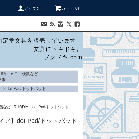
アカウント
カート(
0
)
の定番文具を販売しています。
文具にドキドキ。
ブンドキ.com
用紙・メモ・便箋など
モ帳
>
dot Pad/ドットパッド
箋など
RHODIA
dot Pad/ドットパッド
ディア】dot Pad/ドットパッド