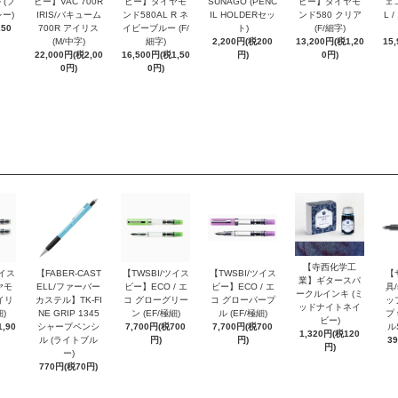
 (フ
ビー】VAC 700R
ビー】ダイヤモ
SUNAGO (PENC
ビー】ダイヤモ
ェコ
ー)
IRIS/バキューム
ンド580AL R ネ
IL HOLDERセッ
ンド580 クリア
L 
250
700R アイリス
イビーブルー (F/
ト)
(F/細字)
(M/中字)
細字)
2,200円(税200
13,200円(税1,20
15
22,000円(税2,00
16,500円(税1,50
円)
0円)
0円)
0円)
【寺西化学工
ツイス
【FABER-CAST
【TWSBI/ツイス
【TWSBI/ツイス
【
業】ギタースパ
ヤモ
ELL/ファーバー
ビー】ECO / エ
ビー】ECO / エ
具/
ークルインキ (ミ
イリ
カステル】TK-FI
コ グローグリー
コ グローパープ
ッ
ッドナイトネイ
細)
NE GRIP 1345
ン (EF/極細)
ル (EF/極細)
プ 
ビー)
,90
シャープペンシ
7,700円(税700
7,700円(税700
ル
1,320円(税120
ル (ライトブル
円)
円)
3
円)
ー)
770円(税70円)