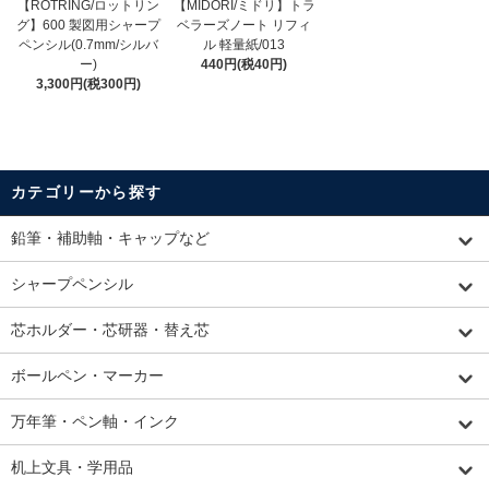
【ROTRING/ロットリン
【MIDORI/ミドリ】トラ
グ】600 製図用シャープ
ベラーズノート リフィ
ペンシル(0.7mm/シルバ
ル 軽量紙/013
ー)
440円(税40円)
3,300円(税300円)
カテゴリーから探す
鉛筆・補助軸・キャップなど
シャープペンシル
芯ホルダー・芯研器・替え芯
ボールペン・マーカー
万年筆・ペン軸・インク
机上文具・学用品