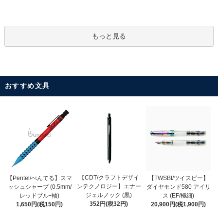
もっと見る
おすすめ文具
【CDT/クラフトデザイ
【Pentel/ぺんてる】スマ
【TWSBI/ツイスビー】
ンテクノロジー】エナー
ッシュシャープ (0.5mm/
ダイヤモンド580 アイリ
ジェルノック (黒)
レッドブルｰ軸)
ス (EF/極細)
352円(税32円)
1,650円(税150円)
20,900円(税1,900円)