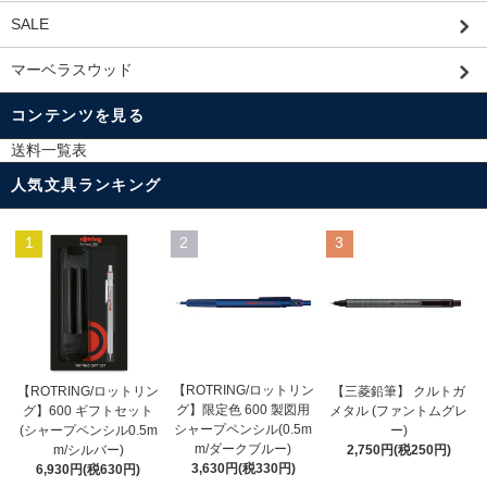
SALE
マーベラスウッド
コンテンツを見る
送料一覧表
人気文具ランキング
1
2
3
【ROTRING/ロットリン
【ROTRING/ロットリン
【三菱鉛筆】 クルトガ
グ】限定色 600 製図用
グ】600 ギフトセット
メタル (ファントムグレ
シャープペンシル(0.5m
(シャープペンシル0.5m
ー)
m/ダークブルー)
m/シルバー)
2,750円(税250円)
3,630円(税330円)
6,930円(税630円)