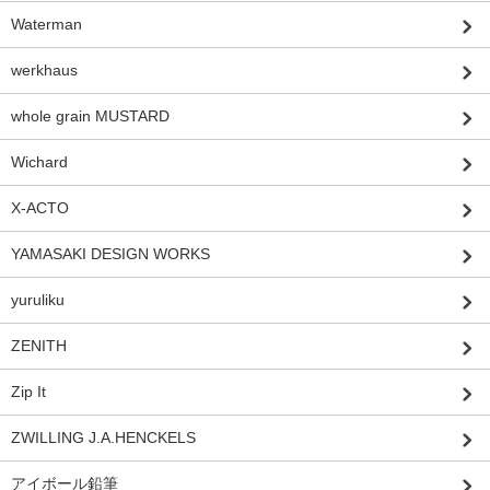
Waterman
werkhaus
whole grain MUSTARD
Wichard
X-ACTO
YAMASAKI DESIGN WORKS
yuruliku
ZENITH
Zip It
ZWILLING J.A.HENCKELS
アイボール鉛筆