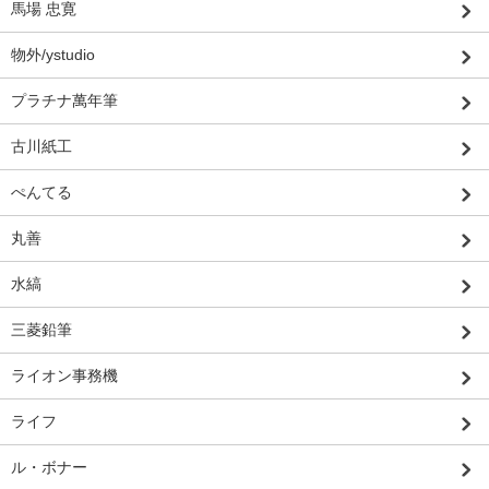
馬場 忠寛
物外/ystudio
プラチナ萬年筆
古川紙工
ぺんてる
丸善
水縞
三菱鉛筆
ライオン事務機
ライフ
ル・ボナー