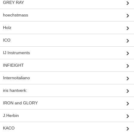
GREY RAY
hoechstmass
Holz
ICO
IJ Instruments
INFIEIGHT
Internoitaliano
iris hantverk:
IRON and GLORY
J.Herbin
KACO