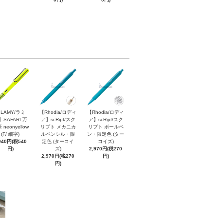
LAMY/ラミ
【Rhodia/ロディ
【Rhodia/ロディ
】SAFARI 万
ア】scRipt/スク
ア】scRipt/スク
 neonyellow
リプト メカニカ
リプト ボールペ
(F/ 細字)
ルペンシル・限
ン・限定色 (ター
940円(税540
定色 (ターコイ
コイズ)
円)
ズ)
2,970円(税270
2,970円(税270
円)
円)