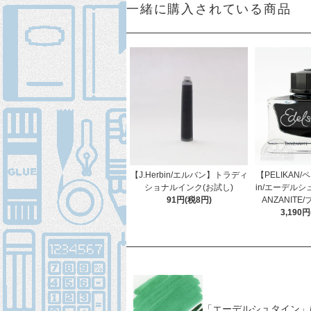
一緒に購入されている商品
【J.Herbin/エルバン】トラディ
【PELIKAN/
ショナルインク(お試し)
in/エーデルシ
91円(税8円)
ANZANITE
3,190
「エーデルシュタイン」