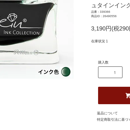
ュタインインク(
品番：339366
商品ID：26490556
3,190円(税290
在庫状況 1
購入数
返品について
特定商取引法に基づ