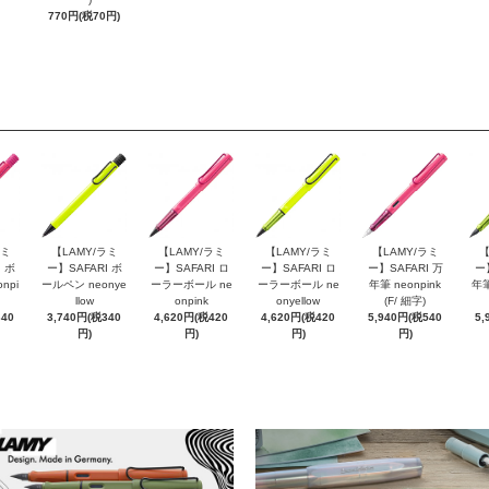
770円(税70円)
ラミ
【LAMY/ラミ
【LAMY/ラミ
【LAMY/ラミ
【LAMY/ラミ
【
 ボ
ー】SAFARI ボ
ー】SAFARI ロ
ー】SAFARI ロ
ー】SAFARI 万
ー
npi
ールペン neonye
ーラーボール ne
ーラーボール ne
年筆 neonpink
年筆
llow
onpink
onyellow
(F/ 細字)
340
3,740円(税340
4,620円(税420
4,620円(税420
5,940円(税540
5,
円)
円)
円)
円)