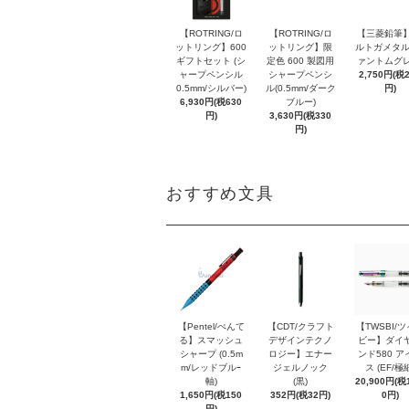
【ROTRING/ロ
【ROTRING/ロ
【三菱鉛筆】
ットリング】600
ットリング】限
ルトガメタル
ギフトセット (シ
定色 600 製図用
ァントムグレ
ャープペンシル
シャープペンシ
2,750円(税
0.5mm/シルバー)
ル(0.5mm/ダーク
円)
6,930円(税630
ブルー)
円)
3,630円(税330
円)
おすすめ文具
【Pentel/ぺんて
【CDT/クラフト
【TWSBI/
る】スマッシュ
デザインテクノ
ビー】ダイ
シャープ (0.5m
ロジー】エナー
ンド580 ア
m/レッドブルｰ
ジェルノック
ス (EF/極
軸)
(黒)
20,900円(税1
1,650円(税150
352円(税32円)
0円)
円)