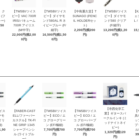
 ク
【TWSBI/ツイス
【TWSBI/ツイス
【中島重久堂】T
【TWSBI/ツイス
【K
 (フ
ビー】VAC 700R
ビー】ダイヤモ
SUNAGO (PENC
ビー】ダイヤモ
ェコ
ー)
IRIS/バキューム
ンド580AL R ネ
IL HOLDERセッ
ンド580 クリア
L 
250
700R アイリス
イビーブルー (F/
ト)
(F/細字)
(M/中字)
細字)
2,200円(税200
13,200円(税1,20
15
22,000円(税2,00
16,500円(税1,50
円)
0円)
0円)
0円)
【寺西化学工
ツイス
【FABER-CAST
【TWSBI/ツイス
【TWSBI/ツイス
【
業】ギタースパ
ヤモ
ELL/ファーバー
ビー】ECO / エ
ビー】ECO / エ
具/
ークルインキ (ミ
イリ
カステル】TK-FI
コ グローグリー
コ グローパープ
ッ
ッドナイトネイ
細)
NE GRIP 1345
ン (EF/極細)
ル (EF/極細)
プ 
ビー)
,90
シャープペンシ
7,700円(税700
7,700円(税700
ル
1,320円(税120
ル (ライトブル
円)
円)
3
円)
ー)