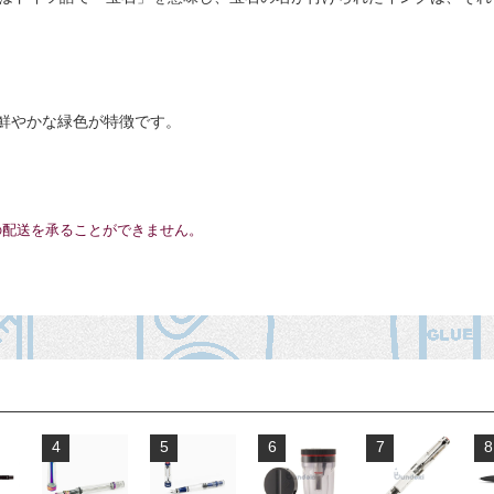
鮮やかな緑色が特徴です。
の配送を承ることができません。
4
5
6
7
8