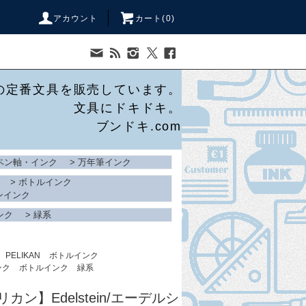
アカウント
カート(
0
)
の定番文具を販売しています。
文具にドキドキ。
ブンドキ.com
ペン軸・インク
>
万年筆インク
>
ボトルインク
ンインク
ンク
>
緑系
PELIKAN
ボトルインク
ンク
ボトルインク
緑系
ペリカン】Edelstein/エーデルシ