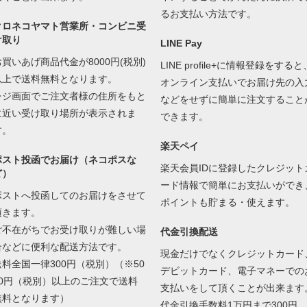
るお支払い方法です。
クロネコヤマト営業所・コンビニ受
け取り
LINE Pay
お買いあげ商品代金が8000円(税別)
LINE profile+に情報登録をすると
以上で送料無料となります。
オンライン支払いでお届け先の入
レジ画面でご注文者様の住所をもと
などをせずに簡単に注文すること
に近い受け取り場所が表示されま
できます。
す。
楽天ペイ
ポスト投函でお届け（ネコポスな
楽天会員IDに登録したクレジット
ど）
ード情報で簡単にお支払いができ
ポストへ投函してのお届けをさせて
ポイントも貯まる・使えます。
頂きます。
ご不在がちでお受け取りが難しい場
代金引換配送
合などに便利な配送方法です。
現金だけでなくクレジットカード
送料全国一律300円（税別）（※50
デビットカード、電子マネーでの
00円（税別）以上のご注文で送料
支払いをして頂くことが出来ます
無料となります）
代金引換手数料1万円まで300円、