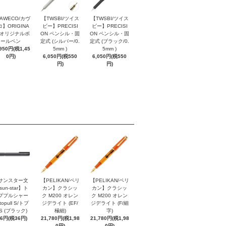
AWECO/カヴ
【TWSBI/ツイス
【TWSBI/ツイス
】ORIGINA
ビー】PRECISI
ビー】PRECISI
/ オリジナルボ
ON ペンシル・固
ON ペンシル・固
ールペン
定式 (シルバー/0.
定式 (ブラック/0.
,950円(税1,45
5mm )
5mm )
0円)
6,050円(税550
6,050円(税550
円)
円)
サンスター文
【PELIKAN/ペリ
【PELIKAN/ペリ
sun-star】ト
カン】クラシッ
カン】クラシッ
ププルシャー
ク M200 オレン
ク M200 オレン
topull S/トプ
ジデライト (EF/
ジデライト (F/細
S (ブラック)
極細)
字)
96円(税36円)
21,780円(税1,98
21,780円(税1,98
0円)
0円)